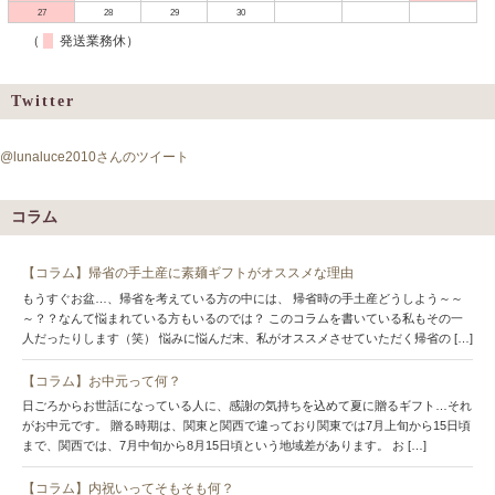
27
28
29
30
（
発送業務休）
Twitter
@lunaluce2010さんのツイート
コラム
【コラム】帰省の手土産に素麺ギフトがオススメな理由
もうすぐお盆…、帰省を考えている方の中には、 帰省時の手土産どうしよう～～
～？？なんて悩まれている方もいるのでは？ このコラムを書いている私もその一
人だったりします（笑） 悩みに悩んだ末、私がオススメさせていただく帰省の […]
【コラム】お中元って何？
日ごろからお世話になっている人に、感謝の気持ちを込めて夏に贈るギフト…それ
がお中元です。 贈る時期は、関東と関西で違っており関東では7月上旬から15日頃
まで、関西では、7月中旬から8月15日頃という地域差があります。 お […]
【コラム】内祝いってそもそも何？