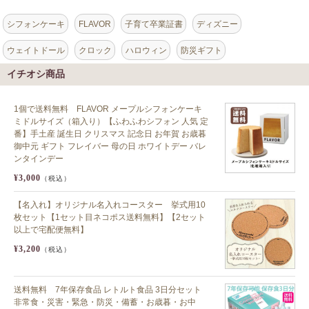
シフォンケーキ
FLAVOR
子育て卒業証書
ディズニー
ウェイトドール
クロック
ハロウィン
防災ギフト
イチオシ商品
1個で送料無料 FLAVOR メープルシフォンケーキ
ミドルサイズ（箱入り）【ふわふわシフォン 人気 定
番】手土産 誕生日 クリスマス 記念日 お年賀 お歳暮
御中元 ギフト フレイバー 母の日 ホワイトデー バレ
ンタインデー
¥3,000
（税込）
【名入れ】オリジナル名入れコースター 挙式用10
枚セット【1セット目ネコポス送料無料】【2セット
以上で宅配便無料】
¥3,200
（税込）
送料無料 7年保存食品 レトルト食品 3日分セット
非常食・災害・緊急・防災・備蓄・お歳暮・お中