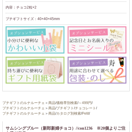
内容：チョコ2粒×2
プチギフトサイズ：40×40×45mm
プチギフトのルナルーチェ
＞
商品
/
価格帯別検索
/
～499円
/
プチギフトのルナルーチェ
＞
商品
/
プチギフト
/
チョコレート
/
プチギフトのルナルーチェ
＞
商品
/
カタログ別検索
/
Petit
/
サムシングブルー（新郎新婦チョコ）//con1236 ※20個よりご注