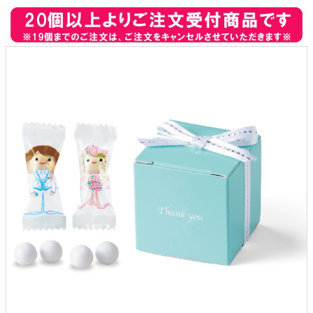
クロックギフト
ペーパーアイテム
DIY用品
引菓子
引出物ギフト
カタログギフト
ブライダルバッグ
演出用品
内祝い 出産祝い
季節イベント特集
会社概要