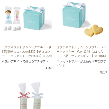
【プチギフト】サムシングブルー（新
【プチギフト】サムシングブルー（ハ
郎新婦チョコ）//con1236【チョコレ
ートクッキー）//con1148【エレガン
ート・エレガント・かわいい】※20個
ト・上品・サンクスギフト】※20個よ
よりご注文受付商品
りご注文受付商品
可愛いデザインで推せるプチギフト
エレガントブルーが上品なBOX型プチ
ギフト
¥189
¥207