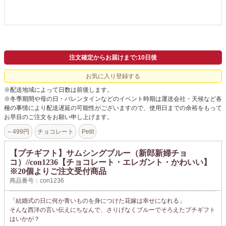
よくあるご質問
ドメイン指定受信について
無料サンプル・資料請求
注文確定からお届けまで:10日後
お問合せ
お気に入り登録する
※配送地域によって日数は前後します。
※冬季期間や母の日・バレンタインなどのイベント時期は運送会社・天候など各
種の事情により配送遅延の可能性がございますので、使用日までの余裕をもって
お早目のご注文をお願い申し上げます。
～499円
チョコレート
Petit
【プチギフト】サムシングブルー（新郎新婦チョ
コ）//con1236【チョコレート・エレガント・かわいい】
※20個よりご注文受付商品
商品番号：con1236
「結婚式の日に何か青いものを身につけた花嫁は幸せになれる」
そんな西洋の言い伝えにちなんで、さりげなくブルーでそろえたプチギフト
はいかが？