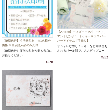
【20％off】ディズニー席札 ”ブリリ
アントピンク” ミッキーマウス ペー
【印刷代行】招待状印刷 ※1名様分
パーアイテム【手作り】
価格 ※当店購入品のみ受付
オシャレな隠しミッキーなど高級感あ
ふれるパール調で、大人ディズニー
《印刷代行》面倒な印刷作業も当店に
お任せください！
¥262
¥220