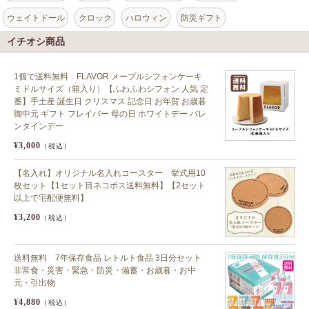
ウェイトドール
クロック
ハロウィン
防災ギフト
イチオシ商品
1個で送料無料 FLAVOR メープルシフォンケーキ
ミドルサイズ（箱入り）【ふわふわシフォン 人気 定
番】手土産 誕生日 クリスマス 記念日 お年賀 お歳暮
御中元 ギフト フレイバー 母の日 ホワイトデー バレ
ンタインデー
¥3,000
（税込）
【名入れ】オリジナル名入れコースター 挙式用10
枚セット【1セット目ネコポス送料無料】【2セット
以上で宅配便無料】
¥3,200
（税込）
送料無料 7年保存食品 レトルト食品 3日分セット
非常食・災害・緊急・防災・備蓄・お歳暮・お中
元・引出物
¥4,880
（税込）