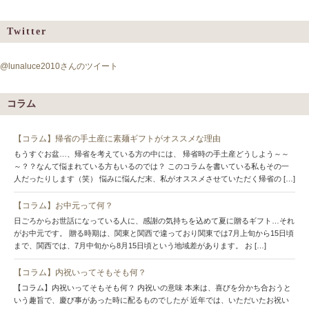
Twitter
@lunaluce2010さんのツイート
コラム
【コラム】帰省の手土産に素麺ギフトがオススメな理由
もうすぐお盆…、帰省を考えている方の中には、 帰省時の手土産どうしよう～～
～？？なんて悩まれている方もいるのでは？ このコラムを書いている私もその一
人だったりします（笑） 悩みに悩んだ末、私がオススメさせていただく帰省の […]
【コラム】お中元って何？
日ごろからお世話になっている人に、感謝の気持ちを込めて夏に贈るギフト…それ
がお中元です。 贈る時期は、関東と関西で違っており関東では7月上旬から15日頃
まで、関西では、7月中旬から8月15日頃という地域差があります。 お […]
【コラム】内祝いってそもそも何？
【コラム】内祝いってそもそも何？ 内祝いの意味 本来は、喜びを分かち合おうと
いう趣旨で、慶び事があった時に配るものでしたが 近年では、いただいたお祝い