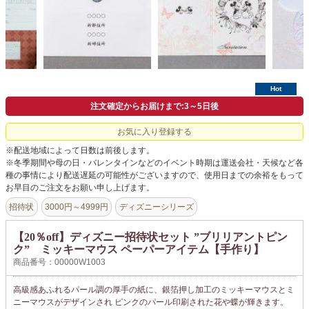
よくあるご質問
ドメイン指定受信について
無料サンプル・資料請求
お問合せ
Hot
注文確定からお届けまで:3～5日後
お気に入り登録する
※配送地域によって日数は前後します。
※冬季期間や母の日・バレンタインなどのイベント時期は運送会社・天候など各
種の事情により配送遅延の可能性がございますので、使用日までの余裕をもって
お早目のご注文をお願い申し上げます。
招待状
3000円～4999円
ディズニーシリーズ
【20％off】ディズニー招待状セット ”ブリリアントピン
ク” ミッキーマウス ペーパーアイテム【手作り】
商品番号：00000W1003
高級感あふれるパール調の厚手の紙に、銀箔押し加工のミッキーマウスとミ
ニーマウスがデザインされ ピンクのパール印刷された花や蝶が輝きます。