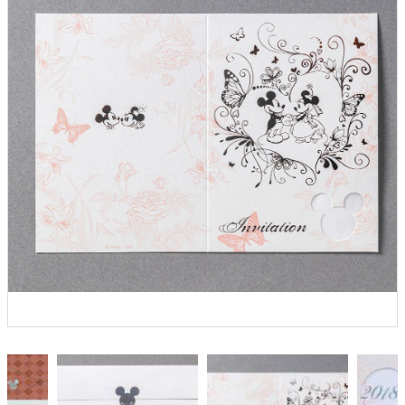
クロックギフト
ペーパーアイテム
DIY用品
引菓子
引出物ギフト
カタログギフト
ブライダルバッグ
演出用品
内祝い 出産祝い
季節イベント特集
会社概要