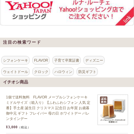
注目の検索ワード
シフォンケーキ
FLAVOR
子育て卒業証書
ディズニー
ウェイトドール
クロック
ハロウィン
防災ギフト
イチオシ商品
1個で送料無料 FLAVOR メープルシフォンケーキ
ミドルサイズ（箱入り）【ふわふわシフォン 人気 定
番】手土産 誕生日 クリスマス 記念日 お年賀 お歳暮
御中元 ギフト フレイバー 母の日 ホワイトデー バレ
ンタインデー
¥3,000
（税込）