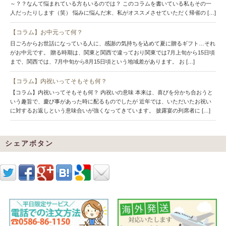
～？？なんて悩まれている方もいるのでは？ このコラムを書いている私もその一
人だったりします（笑） 悩みに悩んだ末、私がオススメさせていただく帰省の […]
【コラム】お中元って何？
日ごろからお世話になっている人に、感謝の気持ちを込めて夏に贈るギフト…それ
がお中元です。 贈る時期は、関東と関西で違っており関東では7月上旬から15日頃
まで、関西では、7月中旬から8月15日頃という地域差があります。 お […]
【コラム】内祝いってそもそも何？
【コラム】内祝いってそもそも何？ 内祝いの意味 本来は、喜びを分かち合おうと
いう趣旨で、慶び事があった時に配るものでしたが 近年では、いただいたお祝い
に対するお返しという意味合いが強くなってきています。 披露宴の列席者に […]
シェアボタン