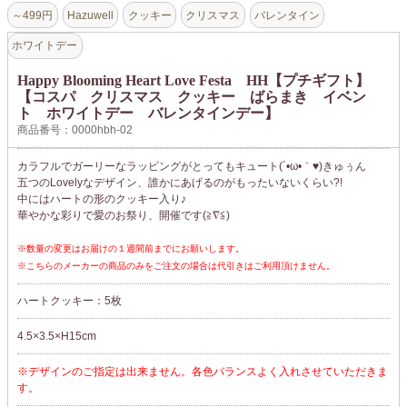
～499円
Hazuwell
クッキー
クリスマス
バレンタイン
ホワイトデー
Happy Blooming Heart Love Festa HH【プチギフト】
【コスパ クリスマス クッキー ばらまき イベン
ト ホワイトデー バレンタインデー】
商品番号：0000hbh-02
カラフルでガーリーなラッピングがとってもキュート(´•ω•｀♥)きゅぅん
五つのLovelyなデザイン、誰かにあげるのがもったいないくらい?!
中にはハートの形のクッキー入り♪
華やかな彩りで愛のお祭り、開催です(≧∇≦)
※数量の変更はお届けの１週間前までにお願いします。
※こちらのメーカーの商品のみをご注文の場合は代引きはご利用頂けません。
ハートクッキー：5枚
4.5×3.5×H15cm
※デザインのご指定は出来ません。各色バランスよく入れさせていただきま
す。