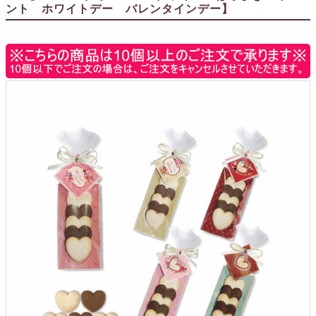
ント ホワイトデー バレンタインデー】
ウェルカムボード
クロックギフト
ペーパーアイテム
DIY用品
引菓子
引出物ギフト
カタログギフト
ブライダルバッグ
演出用品
内祝い 出産祝い
季節イベント特集