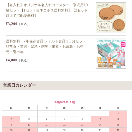
【名入れ】オリジナル名入れコースター 挙式用10
枚セット【1セット目ネコポス送料無料】【2セット
以上で宅配便無料】
¥3,200
（税込）
送料無料 7年保存食品 レトルト食品 3日分セット
非常食・災害・緊急・防災・備蓄・お歳暮・お中
元・引出物
¥4,880
（税込）
営業日カレンダー
今月(2026 年 8 月)
日
月
火
水
木
金
土
1
2
3
4
5
6
7
8
9
10
11
12
13
14
15
16
17
18
19
20
21
22