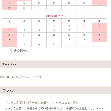
23
24
25
26
27
28
29
30
31
翌月(2026 年 9 月)
日
月
火
水
木
金
土
1
2
3
4
5
6
7
8
9
10
11
12
13
14
15
16
17
18
19
20
21
22
23
24
25
26
27
28
29
30
（
発送業務休）
Twitter
@lunaluce2010さんのツイート
コラム
【コラム】帰省の手土産に素麺ギフトがオススメな理由
もうすぐお盆…、帰省を考えている方の中には、 帰省時の手土産どうしよう～～