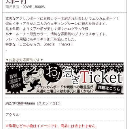
ムボード】
商品番号：00WB-U666W
丈夫なアクリルボードに直接カラー印刷された美しいウェルカムボード！
煌めくティアラがお二人のウェディングシーンに輝きを添えます。
見る角度により文字や柄が美しく輝くホログラム仕様。
ルナ・ルーチェ限定カラー、清純な雰囲気のプリンセスホワイト。
フレーム周辺にもキラキラ加工を施しました。
特別な一日に心からの、Special Thanks！
。
▼お急ぎ対応商品です▼
約270×360×66mm（スタンド含む）
アクリル
※造花などの小物はイメージです。商品には含まれません。