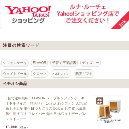
注目の検索ワード
シフォンケーキ
FLAVOR
子育て卒業証書
ディズニー
ウェイトドール
クロック
ハロウィン
防災ギフト
イチオシ商品
1個で送料無料 FLAVOR メープルシフォンケーキ
ミドルサイズ（箱入り）【ふわふわシフォン 人気 定
番】手土産 誕生日 クリスマス 記念日 お年賀 お歳暮
御中元 ギフト フレイバー 母の日 ホワイトデー バレ
ンタインデー
¥3,000
（税込）