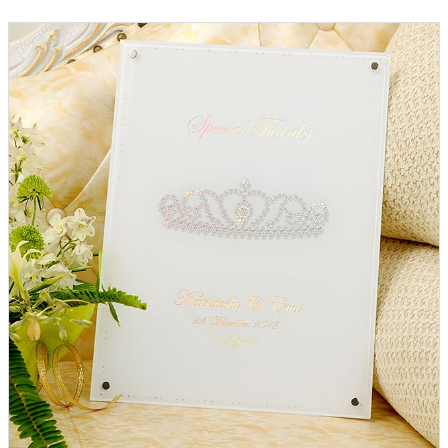
ウェルカムボード
クロックギフト
ペーパーアイテム
DIY用品
引菓子
引出物ギフト
カタログギフト
ブライダルバッグ
演出用品
内祝い 出産祝い
季節イベント特集