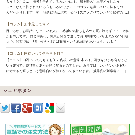
もうすぐお盆…、帰省を考えている方の中には、 帰省時の手土産どうしよう～～
～？？なんて悩まれている方もいるのでは？ このコラムを書いている私もその一
人だったりします（笑） 悩みに悩んだ末、私がオススメさせていただく帰省の […]
【コラム】お中元って何？
日ごろからお世話になっている人に、感謝の気持ちを込めて夏に贈るギフト…それ
がお中元です。 贈る時期は、関東と関西で違っており関東では7月上旬から15日頃
まで、関西では、7月中旬から8月15日頃という地域差があります。 お […]
【コラム】内祝いってそもそも何？
【コラム】内祝いってそもそも何？ 内祝いの意味 本来は、喜びを分かち合おうと
いう趣旨で、慶び事があった時に配るものでしたが 近年では、いただいたお祝い
に対するお返しという意味合いが強くなってきています。 披露宴の列席者に […]
シェアボタン