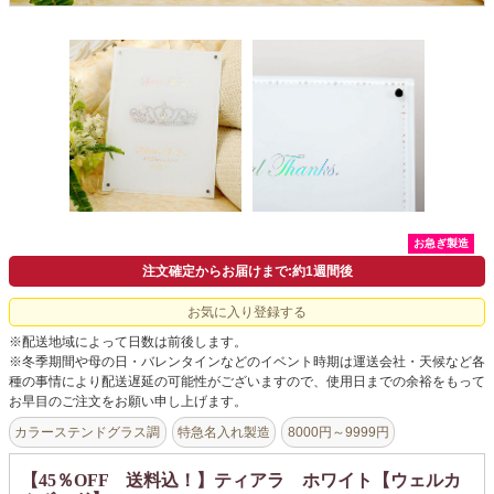
会社概要
よくあるご質問
ドメイン指定受信について
無料サンプル・資料請求
お問合せ
お急ぎ製造
注文確定からお届けまで:約1週間後
お気に入り登録する
※配送地域によって日数は前後します。
※冬季期間や母の日・バレンタインなどのイベント時期は運送会社・天候など各
種の事情により配送遅延の可能性がございますので、使用日までの余裕をもって
お早目のご注文をお願い申し上げます。
カラーステンドグラス調
特急名入れ製造
8000円～9999円
【45％OFF 送料込！】ティアラ ホワイト【ウェルカ