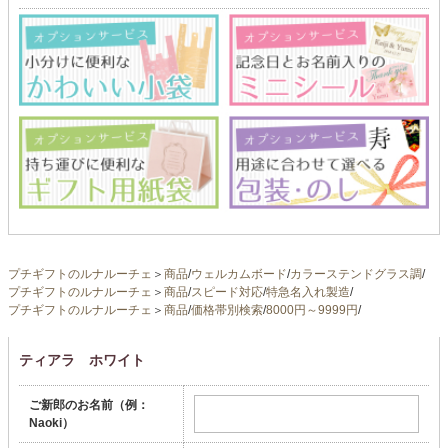
プチギフトのルナルーチェ
＞
商品
/
ウェルカムボード
/
カラーステンドグラス調
/
プチギフトのルナルーチェ
＞
商品
/
スピード対応
/
特急名入れ製造
/
プチギフトのルナルーチェ
＞
商品
/
価格帯別検索
/
8000円～9999円
/
ティアラ ホワイト
ご新郎のお名前（例：
Naoki）