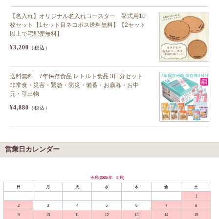
【名入れ】オリジナル名入れコースター 挙式用10
枚セット【1セット目ネコポス送料無料】【2セット
以上で宅配便無料】
¥3,200
（税込）
送料無料 7年保存食品 レトルト食品 3日分セット
非常食・災害・緊急・防災・備蓄・お歳暮・お中
元・引出物
¥4,880
（税込）
営業日カレンダー
今月(2026 年 8 月)
日
月
火
水
木
金
土
1
2
3
4
5
6
7
8
9
10
11
12
13
14
15