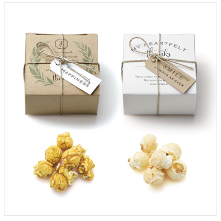
クロックギフト
ペーパーアイテム
DIY用品
引菓子
引出物ギフト
カタログギフト
ブライダルバッグ
演出用品
内祝い 出産祝い
季節イベント特集
会社概要