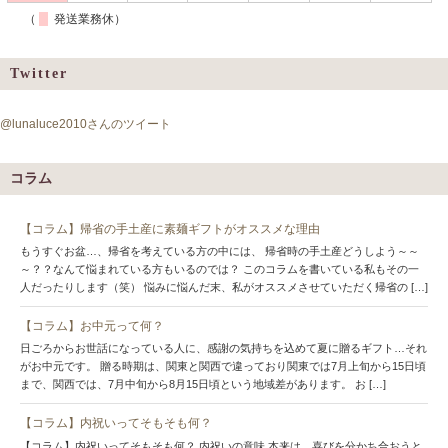
（
発送業務休）
Twitter
@lunaluce2010さんのツイート
コラム
【コラム】帰省の手土産に素麺ギフトがオススメな理由
もうすぐお盆…、帰省を考えている方の中には、 帰省時の手土産どうしよう～～
～？？なんて悩まれている方もいるのでは？ このコラムを書いている私もその一
人だったりします（笑） 悩みに悩んだ末、私がオススメさせていただく帰省の […]
【コラム】お中元って何？
日ごろからお世話になっている人に、感謝の気持ちを込めて夏に贈るギフト…それ
がお中元です。 贈る時期は、関東と関西で違っており関東では7月上旬から15日頃
まで、関西では、7月中旬から8月15日頃という地域差があります。 お […]
【コラム】内祝いってそもそも何？
【コラム】内祝いってそもそも何？ 内祝いの意味 本来は、喜びを分かち合おうと