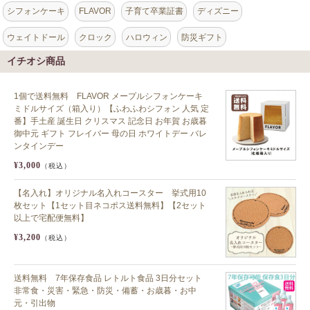
シフォンケーキ
FLAVOR
子育て卒業証書
ディズニー
ウェイトドール
クロック
ハロウィン
防災ギフト
イチオシ商品
1個で送料無料 FLAVOR メープルシフォンケーキ
ミドルサイズ（箱入り）【ふわふわシフォン 人気 定
番】手土産 誕生日 クリスマス 記念日 お年賀 お歳暮
御中元 ギフト フレイバー 母の日 ホワイトデー バレ
ンタインデー
¥3,000
（税込）
【名入れ】オリジナル名入れコースター 挙式用10
枚セット【1セット目ネコポス送料無料】【2セット
以上で宅配便無料】
¥3,200
（税込）
送料無料 7年保存食品 レトルト食品 3日分セット
非常食・災害・緊急・防災・備蓄・お歳暮・お中
元・引出物