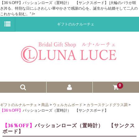
【36％OFF】パッションローズ（置時計） 【サンクスボード】 |大輪のバラが咲
き誇る、特別な日にふさわしい華やかさで感謝の心を。誕生から結婚そして二人の
これからを刻む。" />
ギフトのルナルーチェ
0
ゼクシィnet掲載商品
ギフトのルナルーチェ
>
商品
>
ウェルカムボード
>
カラーステンドグラス調
>
【36％OFF】
パッションローズ（置時計） 【サンクスボード】
プチギフト
【36％OFF】
パッションローズ（置時計） 【サンクス
ウェイトドール
ボード】
子育て卒業証書