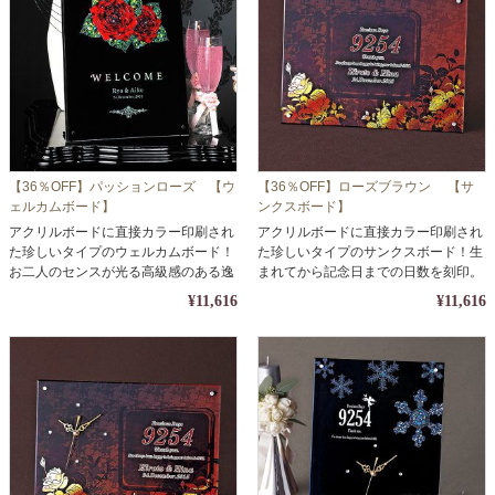
【36％OFF】パッションローズ 【ウ
【36％OFF】ローズブラウン 【サ
ェルカムボード】
ンクスボード】
アクリルボードに直接カラー印刷され
アクリルボードに直接カラー印刷され
た珍しいタイプのウェルカムボード！
た珍しいタイプのサンクスボード！生
お二人のセンスが光る高級感のある逸
まれてから記念日までの日数を刻印。
品。
¥11,616
¥11,616