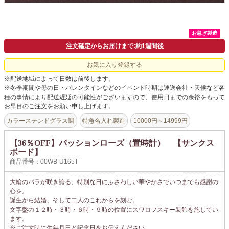
会社概要
よくあるご質問
お急ぎ製造
注文確定からお届けまで:約1週間後
ドメイン指定受信について
お気に入り登録する
無料サンプル・資料請求
※配送地域によって日数は前後します。
※冬季期間や母の日・バレンタインなどのイベント時期は運送会社・天候など各
お問合せ
種の事情により配送遅延の可能性がございますので、使用日までの余裕をもって
お早目のご注文をお願い申し上げます。
カラーステンドグラス調
特急名入れ製造
10000円～14999円
【36％OFF】パッションローズ（置時計） 【サンクス
ボード】
商品番号：00WB-U165T
大輪のバラが咲き誇る、特別な日にふさわしい華やかさでいつまでも感謝の
心を。
誕生から結婚、そして二人のこれからを刻む。
文字盤の１２時・３時・６時・９時の位置にスワロフスキー装飾を施してい
ます。
※ご注文時に生年月日と記念日をお伝えください。。