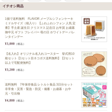
イチオシ商品
1個で送料無料 FLAVOR メープルシフォンケーキ
ミドルサイズ（箱入り）【ふわふわシフォン 人気 定
番】手土産 誕生日 クリスマス 記念日 お年賀 お歳暮
御中元 ギフト フレイバー 母の日 ホワイトデー バレ
ンタインデー
¥3,000
（税込）
【名入れ】オリジナル名入れコースター 挙式用10
枚セット【1セット目ネコポス送料無料】【2セット
以上で宅配便無料】
¥3,200
（税込）
送料無料 7年保存食品 レトルト食品 3日分セット
非常食・災害・緊急・防災・備蓄・お歳暮・お中
元・引出物
¥4,880
（税込）