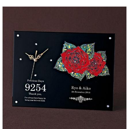
ウェルカムボード
クロックギフト
ペーパーアイテム
DIY用品
引菓子
引出物ギフト
カタログギフト
ブライダルバッグ
演出用品
内祝い 出産祝い
季節イベント特集