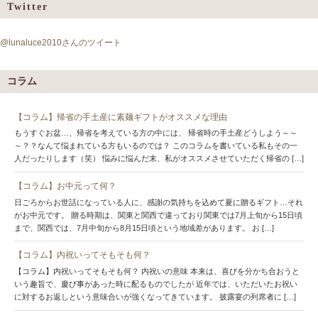
Twitter
@lunaluce2010さんのツイート
コラム
【コラム】帰省の手土産に素麺ギフトがオススメな理由
もうすぐお盆…、帰省を考えている方の中には、 帰省時の手土産どうしよう～～
～？？なんて悩まれている方もいるのでは？ このコラムを書いている私もその一
人だったりします（笑） 悩みに悩んだ末、私がオススメさせていただく帰省の […]
【コラム】お中元って何？
日ごろからお世話になっている人に、感謝の気持ちを込めて夏に贈るギフト…それ
がお中元です。 贈る時期は、関東と関西で違っており関東では7月上旬から15日頃
まで、関西では、7月中旬から8月15日頃という地域差があります。 お […]
【コラム】内祝いってそもそも何？
【コラム】内祝いってそもそも何？ 内祝いの意味 本来は、喜びを分かち合おうと
いう趣旨で、慶び事があった時に配るものでしたが 近年では、いただいたお祝い
に対するお返しという意味合いが強くなってきています。 披露宴の列席者に […]