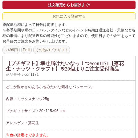
よくあるご質問
注文確定からお届けまで:
ドメイン指定受信について
お気に入り登録する
※配送地域によって日数は前後します。
無料サンプル・資料請求
※冬季期間や母の日・バレンタインなどのイベント時期は運送会社・天候など各
種の事情により配送遅延の可能性がございますので、使用日までの余裕をもって
お問合せ
お早目のご注文をお願い申し上げます。
～499円
Petit
その他のプチギフト
【プチギフト】幸せ届けたいなっ！つ//con1171【落花
生・ナッツ・クラフト】※20個よりご注文受付商品
商品番号：con1171
どこか温かさのある小包みたいな素朴なパッケージ。
内容：ミックスナッツ25g
プチギフトサイズ：20×115×95mm
アレルゲン：落花生
※色の指定はできません。