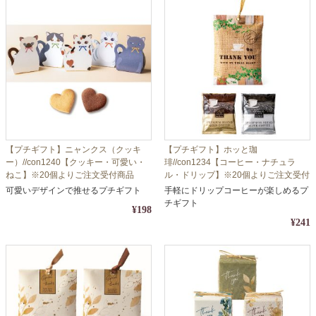
【プチギフト】ニャンクス（クッキ
【プチギフト】ホッと珈
ー）//con1240【クッキー・可愛い・
琲//con1234【コーヒー・ナチュラ
ねこ】※20個よりご注文受付商品
ル・ドリップ】※20個よりご注文受付
商品
可愛いデザインで推せるプチギフト
手軽にドリップコーヒーが楽しめるプ
チギフト
¥198
¥241