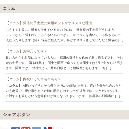
コラム
【コラム】帰省の手土産に素麺ギフトがオススメな理由
もうすぐお盆…、帰省を考えている方の中には、 帰省時の手土産どうしよう～～
～？？なんて悩まれている方もいるのでは？ このコラムを書いている私もその一
人だったりします（笑） 悩みに悩んだ末、私がオススメさせていただく帰省の […]
【コラム】お中元って何？
日ごろからお世話になっている人に、感謝の気持ちを込めて夏に贈るギフト…それ
がお中元です。 贈る時期は、関東と関西で違っており関東では7月上旬から15日頃
まで、関西では、7月中旬から8月15日頃という地域差があります。 お […]
【コラム】内祝いってそもそも何？
【コラム】内祝いってそもそも何？ 内祝いの意味 本来は、喜びを分かち合おうと
いう趣旨で、慶び事があった時に配るものでしたが 近年では、いただいたお祝い
に対するお返しという意味合いが強くなってきています。 披露宴の列席者に […]
シェアボタン