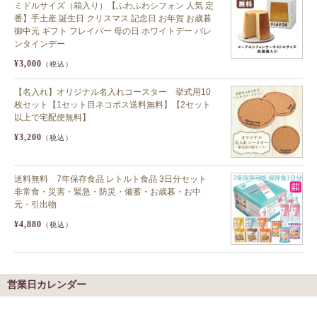
ミドルサイズ（箱入り）【ふわふわシフォン 人気 定
番】手土産 誕生日 クリスマス 記念日 お年賀 お歳暮
御中元 ギフト フレイバー 母の日 ホワイトデー バレ
ンタインデー
¥3,000
（税込）
【名入れ】オリジナル名入れコースター 挙式用10
枚セット【1セット目ネコポス送料無料】【2セット
以上で宅配便無料】
¥3,200
（税込）
送料無料 7年保存食品 レトルト食品 3日分セット
非常食・災害・緊急・防災・備蓄・お歳暮・お中
元・引出物
¥4,880
（税込）
営業日カレンダー