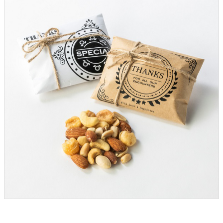
クロックギフト
ペーパーアイテム
DIY用品
引菓子
引出物ギフト
カタログギフト
ブライダルバッグ
演出用品
内祝い 出産祝い
季節イベント特集
会社概要