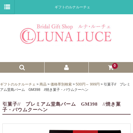
ギフトのルナルーチェ
0
ゼクシィnet掲載商品
ギフトのルナルーチェ
>
商品
>
価格帯別検索
>
500円～ 999円
>
引菓子// プレミ
アム堂島バーム GM398 //焼き菓子・バウムクーヘン
プチギフト
引菓子// プレミアム堂島バーム GM398 //焼き菓
ウェイトドール
子・バウムクーヘン
子育て卒業証書
ウェルカムボード