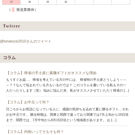
27
28
29
30
（
発送業務休）
Twitter
@lunaluce2010さんのツイート
コラム
【コラム】帰省の手土産に素麺ギフトがオススメな理由
もうすぐお盆…、帰省を考えている方の中には、 帰省時の手土産どうしよう～～
～？？なんて悩まれている方もいるのでは？ このコラムを書いている私もその一
人だったりします（笑） 悩みに悩んだ末、私がオススメさせていただく帰省の […]
【コラム】お中元って何？
日ごろからお世話になっている人に、感謝の気持ちを込めて夏に贈るギフト…それ
がお中元です。 贈る時期は、関東と関西で違っており関東では7月上旬から15日頃
まで、関西では、7月中旬から8月15日頃という地域差があります。 お […]
【コラム】内祝いってそもそも何？