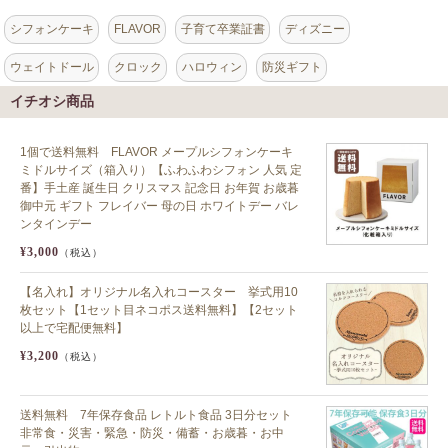
シフォンケーキ
FLAVOR
子育て卒業証書
ディズニー
ウェイトドール
クロック
ハロウィン
防災ギフト
イチオシ商品
1個で送料無料 FLAVOR メープルシフォンケーキ
ミドルサイズ（箱入り）【ふわふわシフォン 人気 定
番】手土産 誕生日 クリスマス 記念日 お年賀 お歳暮
御中元 ギフト フレイバー 母の日 ホワイトデー バレ
ンタインデー
¥3,000
（税込）
【名入れ】オリジナル名入れコースター 挙式用10
枚セット【1セット目ネコポス送料無料】【2セット
以上で宅配便無料】
¥3,200
（税込）
送料無料 7年保存食品 レトルト食品 3日分セット
非常食・災害・緊急・防災・備蓄・お歳暮・お中