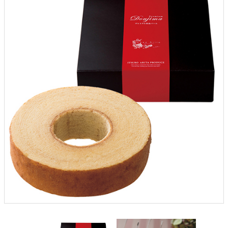
クロックギフト
ペーパーアイテム
DIY用品
引菓子
引出物ギフト
カタログギフト
ブライダルバッグ
演出用品
内祝い 出産祝い
季節イベント特集
会社概要