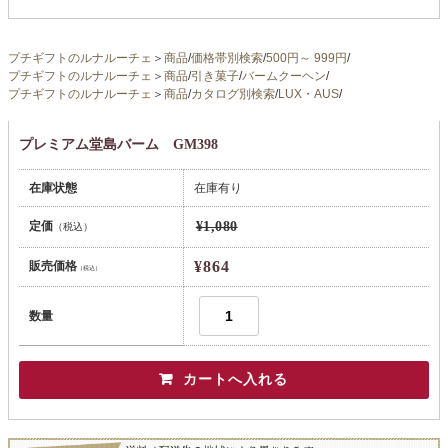
プチギフトのルナルーチェ
＞
商品
/
価格帯別検索
/
500円～ 999円
/
プチギフトのルナルーチェ
＞
商品
/
引き菓子
/
バームクーヘン
/
プチギフトのルナルーチェ
＞
商品
/
カタログ別検索
/
LUX・AUS
/
プレミアム堂島バーム GM398
在庫状態
在庫有り
定価
¥1,080
（税込）
¥864
販売価格
（税込）
数量