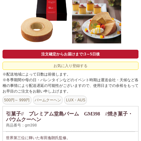
よくあるご質問
ドメイン指定受信について
無料サンプル・資料請求
お問合せ
注文確定からお届けまで:3～5日後
お気に入り登録する
※配送地域によって日数は前後します。
※冬季期間や母の日・バレンタインなどのイベント時期は運送会社・天候など各
種の事情により配送遅延の可能性がございますので、使用日までの余裕をもって
お早目のご注文をお願い申し上げます。
500円～ 999円
バームクーヘン
LUX・AUS
引菓子// プレミアム堂島バーム GM398 //焼き菓子・
バウムクーヘン
商品番号：gm398
世界第三位に輝いた有田逸朗氏監修。