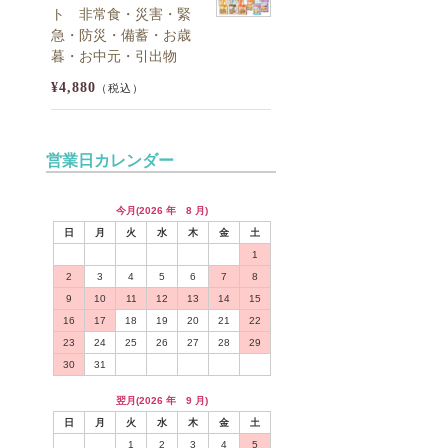
ト 非常食・災害・緊
急・防災・備蓄・お歳
暮・お中元・引出物
¥4,880
（税込）
営業日カレンダー
今月(2026 年 8 月)
日
月
火
水
木
金
土
1
2
3
4
5
6
7
8
9
10
11
12
13
14
15
16
17
18
19
20
21
22
23
24
25
26
27
28
29
30
31
翌月(2026 年 9 月)
日
月
火
水
木
金
土
1
2
3
4
5