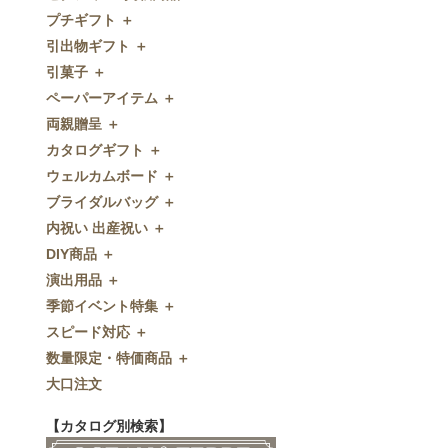
プチギフト ＋
ゼクシィnet掲載商品
引出物ギフト ＋
プチギフト
引菓子 ＋
ウェルカムプチギフト
引出物ギフト
ペーパーアイテム ＋
アメニティ
グラス
引菓子
両親贈呈 ＋
キャンディー・金平糖
タオル・石鹸・名披露目
バウムクーヘン
ペーパーアイテム
カタログギフト ＋
クッキー
ディズニーギフト
洋菓子
招待状
両親贈呈
ウェルカムボード ＋
スプーン
今治タオル
和菓子
席次表
ディズニーウェイトドール
カタログギフト
ブライダルバッグ ＋
チョコレート
引出物セット
FLAVOR
席札
ウェイトベア
OCEAN&TERRE GOURMET
ウェルカムボード
内祝い 出産祝い ＋
ディズニー
和食器
付箋・メッセージカード
子育て卒業証書
SHIKISAI ONE
カラーステンドグラス調
ブライダルバッグ
DIY商品 ＋
ドラジェ
名入れ贈呈品
印刷代行
クロックギフト
Grace
ガラス
内祝い 出産祝い
演出用品 ＋
プチタオル
特選ギフト
ディズニーシリーズ
フラワータイプ
DIY商品
季節イベント特集 ＋
席札立て
珈琲・紅茶
ペンダントクロック
演出用品
スピード対応 ＋
耳かき＆ぺん
鰹節・フード
ミラー
リングピロー
季節イベント特集
数量限定・特価商品 ＋
紅茶＆コーヒー
メッセージパズル
ブーケプルズ
サクラ
スピード対応
大口注文
和風プチギフト
似顔絵
結婚証明書
クローバー
即日お急ぎ発送
数量限定・特価商品
エシカルプチギフト
名詩
ゲストブック
ハロウィン
特急名入れ製造
【カタログ別検索】
その他
和風ボード
その他
クリスマス