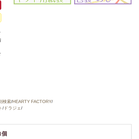
イ
情
、
を
別検索
/
HEARTY FACTORY
/
ト
/
ドラジェ
/
1個