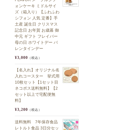
ォンケーキ ミドルサイ
ズ（箱入り）【ふわふわ
シフォン 人気 定番】手
土産 誕生日 クリスマス
記念日 お年賀 お歳暮 御
中元 ギフト フレイバー
母の日 ホワイトデー バ
レンタインデー
¥3,000
（税込）
【名入れ】オリジナル名
入れコースター 挙式用
10枚セット【1セット目
ネコポス送料無料】【2
セット以上で宅配便無
料】
¥3,200
（税込）
送料無料 7年保存食品
レトルト食品 3日分セッ