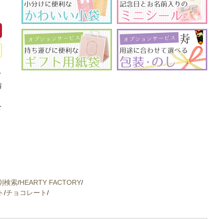
イ
情
、
を
別検索
/
HEARTY FACTORY
/
ト
/
チョコレート
/