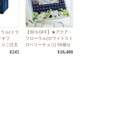
ラル(ドラ
【30％OFF】★アクア・
チギフ
フローラル(ホワイトスト
よりご注文
ロベリーチョコ) 56個セ
ット【ウェルカムプチギ
¥245
¥18,480
フト】【10月1日～4月
31日の期間限定販売】