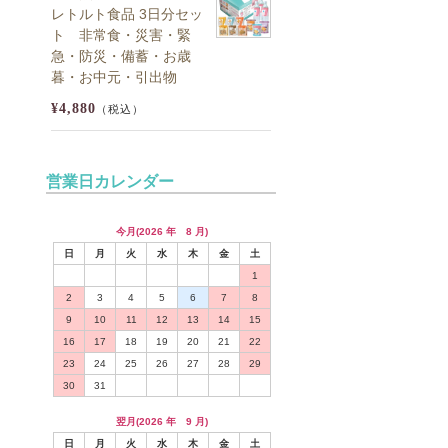
レトルト食品 3日分セッ
ト 非常食・災害・緊
急・防災・備蓄・お歳
暮・お中元・引出物
¥4,880
（税込）
営業日カレンダー
今月(2026 年 8 月)
日
月
火
水
木
金
土
1
2
3
4
5
6
7
8
9
10
11
12
13
14
15
16
17
18
19
20
21
22
23
24
25
26
27
28
29
30
31
翌月(2026 年 9 月)
日
月
火
水
木
金
土