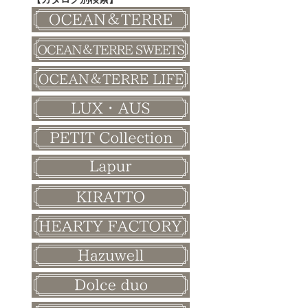
その他
和風ボード
その他
クリスマス
バレンタイン
ホワイトデー
母の日
父の日
敬老の日