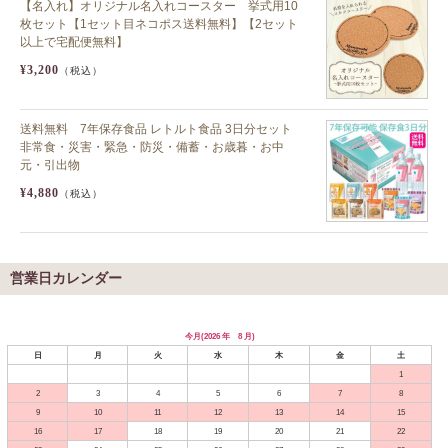
【名入れ】オリジナル名入れコースター 挙式用10
枚セット【1セット目ネコポス送料無料】【2セット
以上で宅配便無料】
¥3,200
（税込）
送料無料 7年保存食品 レトルト食品 3日分セット
非常食・災害・緊急・防災・備蓄・お歳暮・お中
元・引出物
¥4,880
（税込）
営業日カレンダー
今月(2026 年 8 月)
日
月
火
水
木
金
土
1
2
3
4
5
6
7
8
9
10
11
12
13
14
15
16
17
18
19
20
21
22