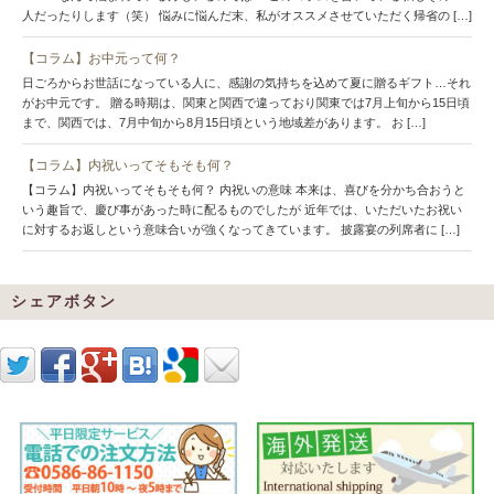
人だったりします（笑） 悩みに悩んだ末、私がオススメさせていただく帰省の […]
【コラム】お中元って何？
日ごろからお世話になっている人に、感謝の気持ちを込めて夏に贈るギフト…それ
がお中元です。 贈る時期は、関東と関西で違っており関東では7月上旬から15日頃
まで、関西では、7月中旬から8月15日頃という地域差があります。 お […]
【コラム】内祝いってそもそも何？
【コラム】内祝いってそもそも何？ 内祝いの意味 本来は、喜びを分かち合おうと
いう趣旨で、慶び事があった時に配るものでしたが 近年では、いただいたお祝い
に対するお返しという意味合いが強くなってきています。 披露宴の列席者に […]
シェアボタン