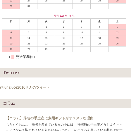
23
24
25
26
27
28
29
30
31
翌月(2026 年 9 月)
日
月
火
水
木
金
土
1
2
3
4
5
6
7
8
9
10
11
12
13
14
15
16
17
18
19
20
21
22
23
24
25
26
27
28
29
30
（
発送業務休）
Twitter
@lunaluce2010さんのツイート
コラム
【コラム】帰省の手土産に素麺ギフトがオススメな理由
もうすぐお盆…、帰省を考えている方の中には、 帰省時の手土産どうしよう～～
～？？なんて悩まれている方もいるのでは？ このコラムを書いている私もその一