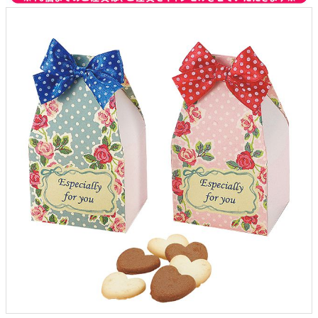
クロックギフト
ペーパーアイテム
DIY用品
引菓子
引出物ギフト
カタログギフト
ブライダルバッグ
演出用品
内祝い 出産祝い
季節イベント特集
会社概要