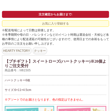
よくあるご質問
ドメイン指定受信について
注文確定からお届けまで:
無料サンプル・資料請求
お気に入り登録する
お問合せ
※配送地域によって日数は前後します。
※冬季期間や母の日・バレンタインなどのイベント時期は運送会社・天候など各
種の事情により配送遅延の可能性がございますので、使用日までの余裕をもって
お早目のご注文をお願い申し上げます。
HEARTY FACTORY
クッキー
【プチギフト】スイートローズ(ハートクッキー)※20個よ
りご注文受付
商品番号：hf61505
ハートクッキー6枚
サイズ:6×11×4.5cm
※アソートでのお届けとなります、色の指定はできません。