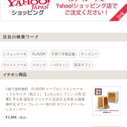
注目の検索ワード
シフォンケーキ
FLAVOR
子育て卒業証書
ディズニー
ウェイトドール
クロック
ハロウィン
防災ギフト
イチオシ商品
1個で送料無料 FLAVOR メープルシフォンケーキ
ミドルサイズ（箱入り）【ふわふわシフォン 人気 定
番】手土産 誕生日 クリスマス 記念日 お年賀 お歳暮
御中元 ギフト フレイバー 母の日 ホワイトデー バレ
ンタインデー
¥3,000
（税込）