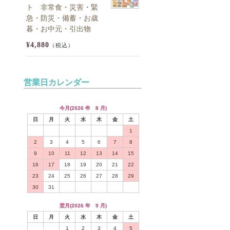
ト 非常食・災害・緊
急・防災・備蓄・お歳
暮・お中元・引出物
¥4,880
（税込）
営業日カレンダー
今月(2026 年 8 月)
日
月
火
水
木
金
土
1
2
3
4
5
6
7
8
9
10
11
12
13
14
15
16
17
18
19
20
21
22
23
24
25
26
27
28
29
30
31
翌月(2026 年 9 月)
日
月
火
水
木
金
土
1
2
3
4
5