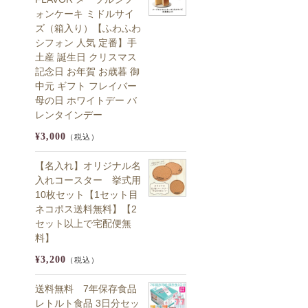
ォンケーキ ミドルサイ
ズ（箱入り）【ふわふわ
シフォン 人気 定番】手
土産 誕生日 クリスマス
記念日 お年賀 お歳暮 御
中元 ギフト フレイバー
母の日 ホワイトデー バ
レンタインデー
¥3,000
（税込）
【名入れ】オリジナル名
入れコースター 挙式用
10枚セット【1セット目
ネコポス送料無料】【2
セット以上で宅配便無
料】
¥3,200
（税込）
送料無料 7年保存食品
レトルト食品 3日分セッ