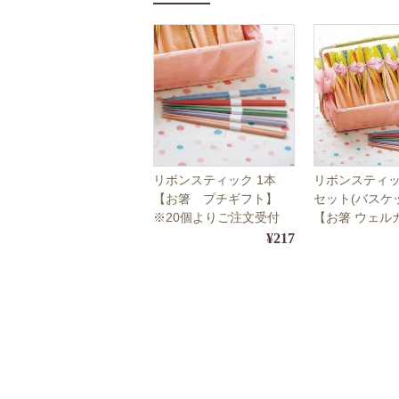
リボンスティック 1本
リボンスティッ
【お箸 プチギフト】
セット(バスケ
※20個よりご注文受付
【お箸 ウェル
フト】
¥217