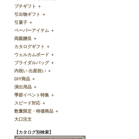
プチギフト ＋
ゼクシィnet掲載商品
引出物ギフト ＋
プチギフト
引菓子 ＋
ウェルカムプチギフト
引出物ギフト
ペーパーアイテム ＋
アメニティ
グラス
引菓子
両親贈呈 ＋
キャンディー・金平糖
タオル・石鹸・名披露目
バウムクーヘン
ペーパーアイテム
カタログギフト ＋
クッキー
ディズニーギフト
洋菓子
招待状
両親贈呈
ウェルカムボード ＋
スプーン
今治タオル
和菓子
席次表
ディズニーウェイトドール
カタログギフト
ブライダルバッグ ＋
チョコレート
引出物セット
FLAVOR
席札
ウェイトベア
OCEAN&TERRE GOURMET
ウェルカムボード
内祝い 出産祝い ＋
ディズニー
和食器
付箋・メッセージカード
子育て卒業証書
SHIKISAI ONE
カラーステンドグラス調
ブライダルバッグ
DIY商品 ＋
ドラジェ
名入れ贈呈品
印刷代行
クロックギフト
Grace
ガラス
内祝い 出産祝い
演出用品 ＋
プチタオル
特選ギフト
ディズニーシリーズ
フラワータイプ
DIY商品
季節イベント特集 ＋
席札立て
珈琲・紅茶
ペンダントクロック
演出用品
スピード対応 ＋
耳かき＆ぺん
鰹節・フード
ミラー
リングピロー
季節イベント特集
数量限定・特価商品 ＋
紅茶＆コーヒー
メッセージパズル
ブーケプルズ
サクラ
スピード対応
大口注文
和風プチギフト
似顔絵
結婚証明書
クローバー
即日お急ぎ発送
数量限定・特価商品
エシカルプチギフト
名詩
ゲストブック
ハロウィン
特急名入れ製造
【カタログ別検索】
その他
和風ボード
その他
クリスマス