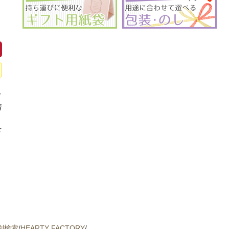
イ
情
、
を
別検索
/
HEARTY FACTORY
/