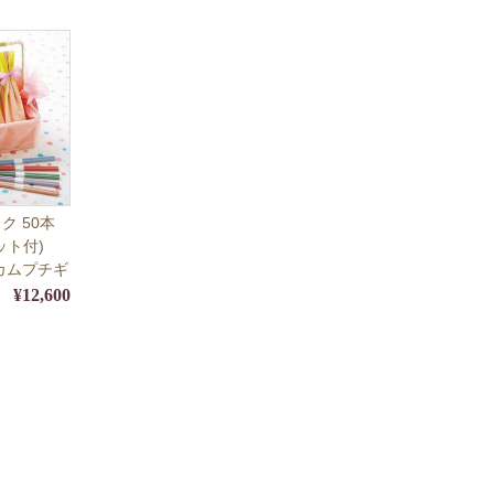
ク 50本
ット付)
カムプチギ
¥12,600