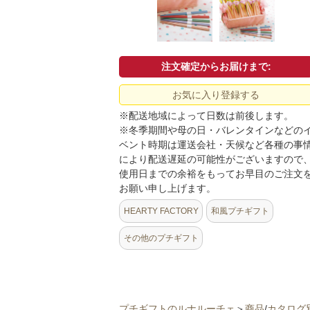
注文確定からお届けまで:
お気に入り登録する
※配送地域によって日数は前後します。
※冬季期間や母の日・バレンタインなどの
ベント時期は運送会社・天候など各種の事
により配送遅延の可能性がございますので
使用日までの余裕をもってお早目のご注文
お願い申し上げます。
HEARTY FACTORY
和風プチギフト
その他のプチギフト
プチギフトのルナルーチェ
＞
商品
/
カタログ