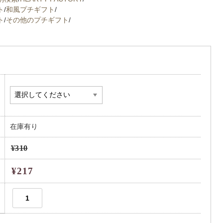
ト
/
和風プチギフト
/
ト
/
その他のプチギフト
/
在庫有り
¥310
¥217