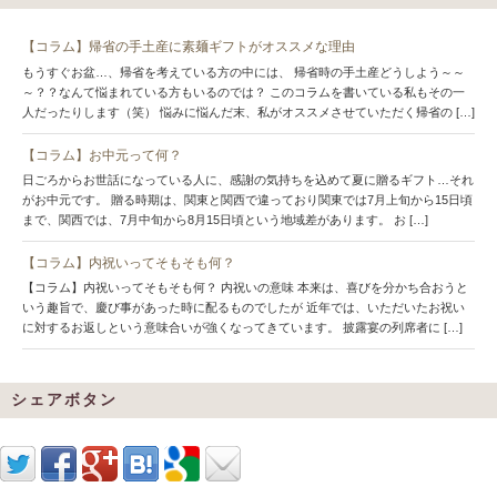
【コラム】帰省の手土産に素麺ギフトがオススメな理由
もうすぐお盆…、帰省を考えている方の中には、 帰省時の手土産どうしよう～～
～？？なんて悩まれている方もいるのでは？ このコラムを書いている私もその一
人だったりします（笑） 悩みに悩んだ末、私がオススメさせていただく帰省の […]
【コラム】お中元って何？
日ごろからお世話になっている人に、感謝の気持ちを込めて夏に贈るギフト…それ
がお中元です。 贈る時期は、関東と関西で違っており関東では7月上旬から15日頃
まで、関西では、7月中旬から8月15日頃という地域差があります。 お […]
【コラム】内祝いってそもそも何？
【コラム】内祝いってそもそも何？ 内祝いの意味 本来は、喜びを分かち合おうと
いう趣旨で、慶び事があった時に配るものでしたが 近年では、いただいたお祝い
に対するお返しという意味合いが強くなってきています。 披露宴の列席者に […]
シェアボタン