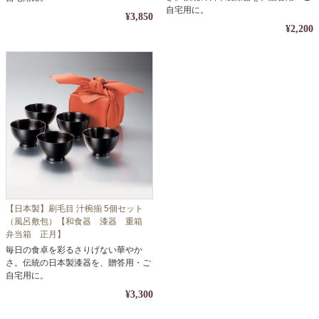
自宅用に。
¥3,850
¥2,200
【日本製】刷毛目 汁椀揃 5個セット
（風呂敷包）【和食器 漆器 重箱
弁当箱 正月】
毎日の食卓を彩るさりげない華やか
さ。伝統の日本製漆器を、贈答用・ご
自宅用に。
¥3,300