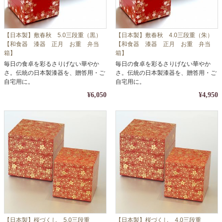
【日本製】敷春秋 5.0三段重（黒）
【日本製】敷春秋 4.0三段重（朱）
【和食器 漆器 正月 お重 弁当
【和食器 漆器 正月 お重 弁当
箱】
箱】
毎日の食卓を彩るさりげない華やか
毎日の食卓を彩るさりげない華やか
さ。伝統の日本製漆器を、贈答用・ご
さ。伝統の日本製漆器を、贈答用・ご
自宅用に。
自宅用に。
¥6,050
¥4,950
【日本製】桜づくし 5.0三段重
【日本製】桜づくし 4.0三段重