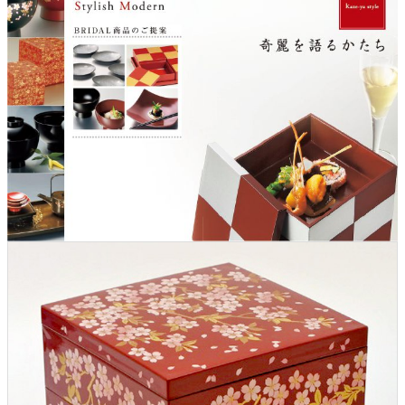
クロックギフト
ペーパーアイテム
DIY用品
引菓子
引出物ギフト
カタログギフト
ブライダルバッグ
演出用品
内祝い 出産祝い
季節イベント特集
会社概要