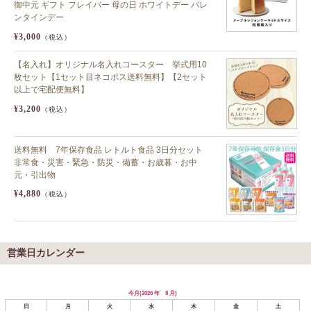
御中元 ギフト フレイバー 母の日 ホワイトデー バレ
ンタインデー
¥3,000
（税込）
【名入れ】オリジナル名入れコースター 挙式用10
枚セット【1セット目ネコポス送料無料】【2セット
以上で宅配便無料】
¥3,200
（税込）
送料無料 7年保存食品 レトルト食品 3日分セット
非常食・災害・緊急・防災・備蓄・お歳暮・お中
元・引出物
¥4,880
（税込）
営業日カレンダー
今月(2026 年 8 月)
日
月
火
水
木
金
土