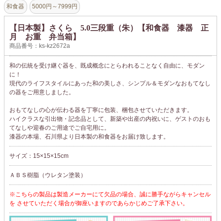
和食器
5000円～7999円
【日本製】さくら 5.0三段重（朱）【和食器 漆器 正
月 お重 弁当箱】
商品番号：ks-kz2672a
和の伝統を受け継ぐ器を、既成概念にとらわれることなく自由に、モダン
に！
現代のライフスタイルにあった和の美しさ、シンプル＆モダンなおもてなし
の器をご用意しました。
おもてなしの心が伝わる器を丁寧に包装、梱包させていただきます。
ハイクラスな引出物・記念品として、新築や出産の内祝いに、ゲストのおも
てなしや迎春のご用途でご自宅用に。
漆器の本場、石川県より日本製の和食器をお届け致します。
サイズ：15×15×15cm
ＡＢＳ樹脂（ウレタン塗装）
※こちらの製品は製造メーカーにて欠品の場合、誠に勝手ながらキャンセル
を させていただく場合が御座いますのであらかじめご了承下さい。