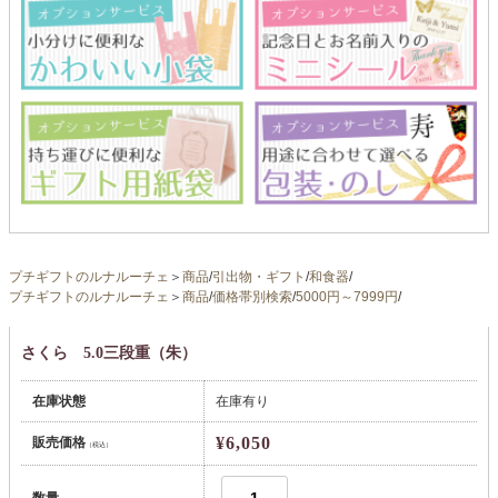
プチギフトのルナルーチェ
＞
商品
/
引出物・ギフト
/
和食器
/
プチギフトのルナルーチェ
＞
商品
/
価格帯別検索
/
5000円～7999円
/
さくら 5.0三段重（朱）
在庫状態
在庫有り
¥6,050
販売価格
（税込）
数量