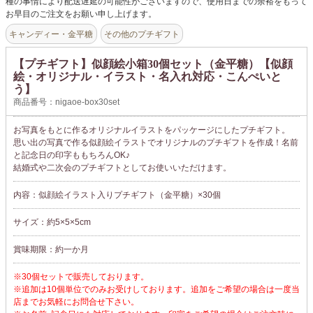
種の事情により配送遅延の可能性がございますので、使用日までの余裕をもって
お早目のご注文をお願い申し上げます。
キャンディー・金平糖
その他のプチギフト
【プチギフト】似顔絵小箱30個セット（金平糖）【似顔
絵・オリジナル・イラスト・名入れ対応・こんぺいと
う】
商品番号：nigaoe-box30set
お写真をもとに作るオリジナルイラストをパッケージにしたプチギフト。
思い出の写真で作る似顔絵イラストでオリジナルのプチギフトを作成！名前
と記念日の印字ももちろんOK♪
結婚式や二次会のプチギフトとしてお使いいただけます。
内容：似顔絵イラスト入りプチギフト（金平糖）×30個
サイズ：約5×5×5cm
賞味期限：約一か月
※30個セットで販売しております。
※追加は10個単位でのみお受けしております。追加をご希望の場合は一度当
店までお気軽にお問合せ下さい。