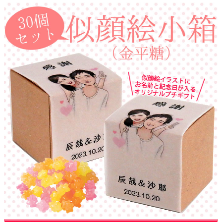
クロックギフト
ペーパーアイテム
DIY用品
引菓子
引出物ギフト
カタログギフト
ブライダルバッグ
演出用品
内祝い 出産祝い
季節イベント特集
会社概要