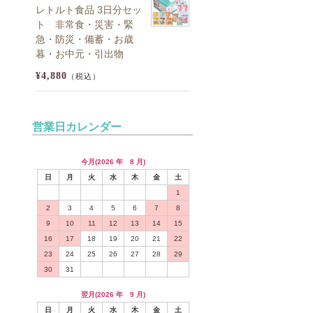
レトルト食品 3日分セッ
ト 非常食・災害・緊
急・防災・備蓄・お歳
暮・お中元・引出物
¥4,880
（税込）
営業日カレンダー
今月(2026 年 8 月)
日
月
火
水
木
金
土
1
2
3
4
5
6
7
8
9
10
11
12
13
14
15
16
17
18
19
20
21
22
23
24
25
26
27
28
29
30
31
翌月(2026 年 9 月)
日
月
火
水
木
金
土