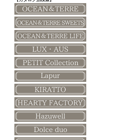
その他
和風ボード
その他
クリスマス
バレンタイン
ホワイトデー
母の日
父の日
敬老の日