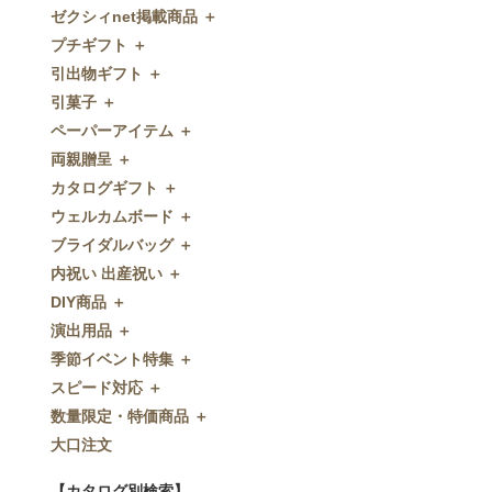
ゼクシィnet掲載商品 ＋
プチギフト ＋
ゼクシィnet掲載商品
引出物ギフト ＋
プチギフト
引菓子 ＋
ウェルカムプチギフト
引出物ギフト
ペーパーアイテム ＋
アメニティ
グラス
引菓子
両親贈呈 ＋
キャンディー・金平糖
タオル・石鹸・名披露目
バウムクーヘン
ペーパーアイテム
カタログギフト ＋
クッキー
ディズニーギフト
洋菓子
招待状
両親贈呈
ウェルカムボード ＋
スプーン
今治タオル
和菓子
席次表
ディズニーウェイトドール
カタログギフト
ブライダルバッグ ＋
チョコレート
引出物セット
FLAVOR
席札
ウェイトベア
OCEAN&TERRE GOURMET
ウェルカムボード
内祝い 出産祝い ＋
ディズニー
和食器
付箋・メッセージカード
子育て卒業証書
SHIKISAI ONE
カラーステンドグラス調
ブライダルバッグ
DIY商品 ＋
ドラジェ
名入れ贈呈品
印刷代行
クロックギフト
Grace
ガラス
内祝い 出産祝い
演出用品 ＋
プチタオル
特選ギフト
ディズニーシリーズ
フラワータイプ
DIY商品
季節イベント特集 ＋
席札立て
珈琲・紅茶
ペンダントクロック
演出用品
スピード対応 ＋
耳かき＆ぺん
鰹節・フード
ミラー
リングピロー
季節イベント特集
数量限定・特価商品 ＋
紅茶＆コーヒー
メッセージパズル
ブーケプルズ
サクラ
スピード対応
大口注文
和風プチギフト
似顔絵
結婚証明書
クローバー
即日お急ぎ発送
数量限定・特価商品
エシカルプチギフト
名詩
ゲストブック
ハロウィン
特急名入れ製造
【カタログ別検索】