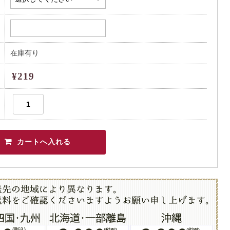
在庫有り
¥219