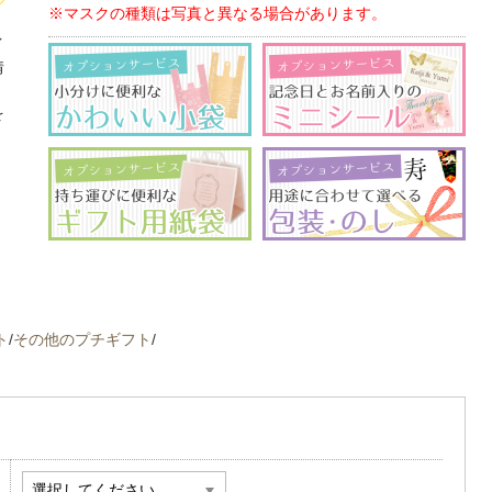
※マスクの種類は写真と異なる場合があります。
イ
情
、
を
ト
/
その他のプチギフト
/