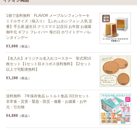
イチオシ商品
1個で送料無料 FLAVOR メープルシフォンケーキ
ミドルサイズ（箱入り）【ふわふわシフォン 人気 定
番】手土産 誕生日 クリスマス 記念日 お年賀 お歳暮
御中元 ギフト フレイバー 母の日 ホワイトデー バレ
ンタインデー
¥3,000
（税込）
【名入れ】オリジナル名入れコースター 挙式用10
枚セット【1セット目ネコポス送料無料】【2セット
以上で宅配便無料】
¥3,200
（税込）
送料無料 7年保存食品 レトルト食品 3日分セット
非常食・災害・緊急・防災・備蓄・お歳暮・お中
元・引出物
¥4,880
（税込）