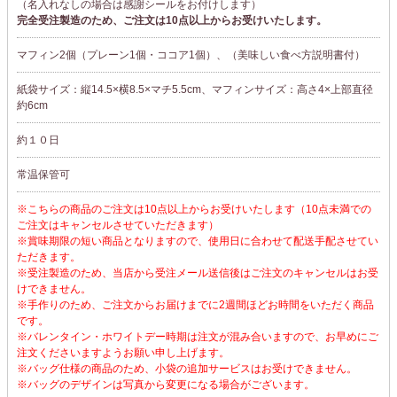
（名入れなしの場合は感謝シールをお付けします）
完全受注製造のため、ご注文は10点以上からお受けいたします。
マフィン2個（プレーン1個・ココア1個）、（美味しい食べ方説明書付）
紙袋サイズ：縦14.5×横8.5×マチ5.5cm、マフィンサイズ：高さ4×上部直径
約6cm
約１０日
常温保管可
※こちらの商品のご注文は10点以上からお受けいたします（10点未満での
ご注文はキャンセルさせていただきます）
※賞味期限の短い商品となりますので、使用日に合わせて配送手配させてい
ただきます。
※受注製造のため、当店から受注メール送信後はご注文のキャンセルはお受
けできません。
※手作りのため、ご注文からお届けまでに2週間ほどお時間をいただく商品
です。
※バレンタイン・ホワイトデー時期は注文が混み合いますので、お早めにご
注文くださいますようお願い申し上げます。
※バッグ仕様の商品のため、小袋の追加サービスはお受けできません。
※バッグのデザインは写真から変更になる場合がございます。