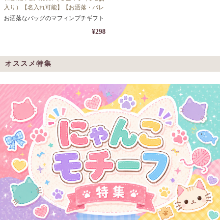
入り）【名入れ可能】【お洒落・バレ
ンタイン・ホワイトデー・バッグ・義
お洒落なバッグのマフィンプチギフト
理・お返し】
¥298
オススメ特集