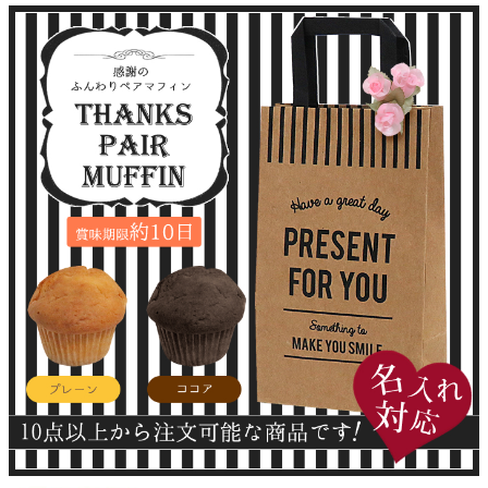
クロックギフト
ペーパーアイテム
DIY用品
引菓子
引出物ギフト
カタログギフト
ブライダルバッグ
演出用品
内祝い 出産祝い
季節イベント特集
会社概要