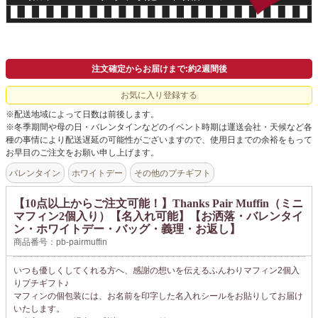
注文確定からお届けまで:約2週間後
お気に入り登録する
※配送地域によって日数は前後します。
※冬季期間や母の日・バレンタインなどのイベント時期は運送会社・天候など各
種の事情により配送遅延の可能性がございますので、使用日までの余裕をもって
お早目のご注文をお願い申し上げます。
バレンタイン
ホワイトデー
その他のプチギフト
【10点以上からご注文可能！】Thanks Pair Muffin（ミニ
マフィン2個入り）【名入れ可能】【お洒落・バレンタイ
ン・ホワイトデー・バッグ・義理・お返し】
商品番号：pb-pairmuffin
いつも優しくしてくれる方へ、感謝の想いを伝えるふんわりマフィン2個入
りプチギフト♪
マフィンの個包装には、お名前を印字した名入れシールをお貼りしてお届け
いたします。