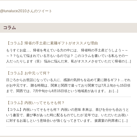
@lunaluce2010さんのツイート
コラム
【コラム】帰省の手土産に素麺ギフトがオススメな理由
もうすぐお盆…、帰省を考えている方の中には、 帰省時の手土産どうしよう～～
～？？なんて悩まれている方もいるのでは？ このコラムを書いている私もその一
人だったりします（笑） 悩みに悩んだ末、私がオススメさせていただく帰省の […]
【コラム】お中元って何？
日ごろからお世話になっている人に、感謝の気持ちを込めて夏に贈るギフト…それ
がお中元です。 贈る時期は、関東と関西で違っており関東では7月上旬から15日頃
まで、関西では、7月中旬から8月15日頃という地域差があります。 お […]
【コラム】内祝いってそもそも何？
【コラム】内祝いってそもそも何？ 内祝いの意味 本来は、喜びを分かち合おうと
いう趣旨で、慶び事があった時に配るものでしたが 近年では、いただいたお祝い
に対するお返しという意味合いが強くなってきています。 披露宴の列席者に […]