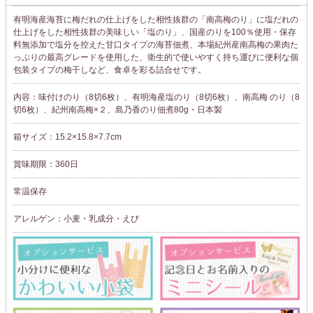
有明海産海苔に梅だれの仕上げをした相性抜群の「南高梅のり」に塩だれの
仕上げをした相性抜群の美味しい「塩のり」、国産のりを100％使用・保存
料無添加で塩分を控えた甘口タイプの海苔佃煮、本場紀州産南高梅の果肉た
っぷりの最高グレードを使用した、衛生的で使いやすく持ち運びに便利な個
包装タイプの梅干しなど、食卓を彩る詰合せです。
内容：味付けのり（8切6枚）、有明海産塩のり（8切6枚）、南高梅 のり（8
切6枚）、紀州南高梅×２、島乃香のり佃煮80g・日本製
箱サイズ：15.2×15.8×7.7cm
賞味期限：360日
常温保存
アレルゲン：小麦・乳成分・えび