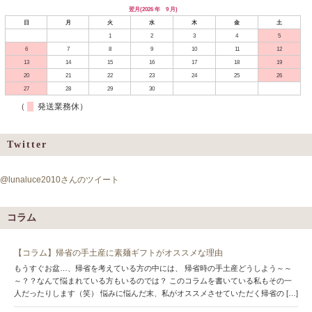
翌月(2026 年 9 月)
日
月
火
水
木
金
土
1
2
3
4
5
6
7
8
9
10
11
12
13
14
15
16
17
18
19
20
21
22
23
24
25
26
27
28
29
30
（
発送業務休）
Twitter
@lunaluce2010さんのツイート
コラム
【コラム】帰省の手土産に素麺ギフトがオススメな理由
もうすぐお盆…、帰省を考えている方の中には、 帰省時の手土産どうしよう～～
～？？なんて悩まれている方もいるのでは？ このコラムを書いている私もその一
人だったりします（笑） 悩みに悩んだ末、私がオススメさせていただく帰省の […]