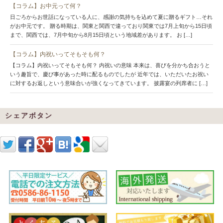
【コラム】お中元って何？
日ごろからお世話になっている人に、感謝の気持ちを込めて夏に贈るギフト…それ
がお中元です。 贈る時期は、関東と関西で違っており関東では7月上旬から15日頃
まで、関西では、7月中旬から8月15日頃という地域差があります。 お […]
【コラム】内祝いってそもそも何？
【コラム】内祝いってそもそも何？ 内祝いの意味 本来は、喜びを分かち合おうと
いう趣旨で、慶び事があった時に配るものでしたが 近年では、いただいたお祝い
に対するお返しという意味合いが強くなってきています。 披露宴の列席者に […]
シェアボタン