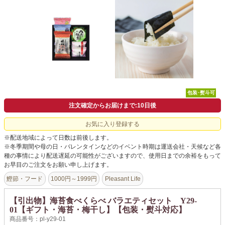
よくあるご質問
ドメイン指定受信について
無料サンプル・資料請求
お問合せ
包装･熨斗可
注文確定からお届けまで:10日後
お気に入り登録する
※配送地域によって日数は前後します。
※冬季期間や母の日・バレンタインなどのイベント時期は運送会社・天候など各
種の事情により配送遅延の可能性がございますので、使用日までの余裕をもって
お早目のご注文をお願い申し上げます。
鰹節・フード
1000円～1999円
Pleasant Life
【引出物】海苔食べくらべ バラエティセット Y29-
01【ギフト・海苔・梅干し】【包装・熨斗対応】
商品番号：pl-y29-01