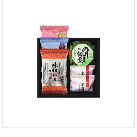
クロックギフト
ペーパーアイテム
DIY用品
引菓子
引出物ギフト
カタログギフト
ブライダルバッグ
演出用品
内祝い 出産祝い
季節イベント特集
会社概要