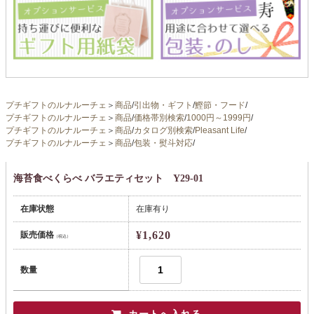
プチギフトのルナルーチェ
＞
商品
/
引出物・ギフト
/
鰹節・フード
/
プチギフトのルナルーチェ
＞
商品
/
価格帯別検索
/
1000円～1999円
/
プチギフトのルナルーチェ
＞
商品
/
カタログ別検索
/
Pleasant Life
/
プチギフトのルナルーチェ
＞
商品
/
包装・熨斗対応
/
海苔食べくらべ バラエティセット Y29-01
在庫状態
在庫有り
¥1,620
販売価格
（税込）
数量