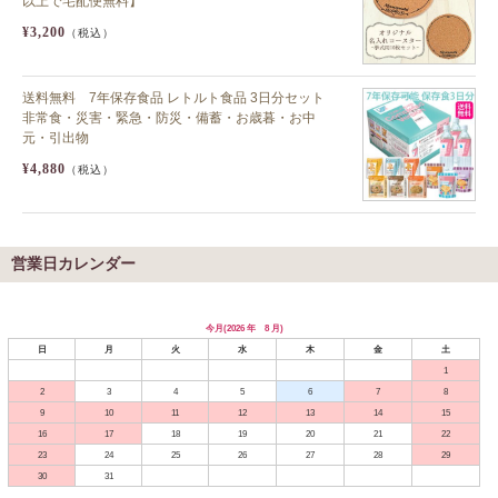
以上で宅配便無料】
¥3,200
（税込）
送料無料 7年保存食品 レトルト食品 3日分セット
非常食・災害・緊急・防災・備蓄・お歳暮・お中
元・引出物
¥4,880
（税込）
営業日カレンダー
今月(2026 年 8 月)
日
月
火
水
木
金
土
1
2
3
4
5
6
7
8
9
10
11
12
13
14
15
16
17
18
19
20
21
22
23
24
25
26
27
28
29
30
31