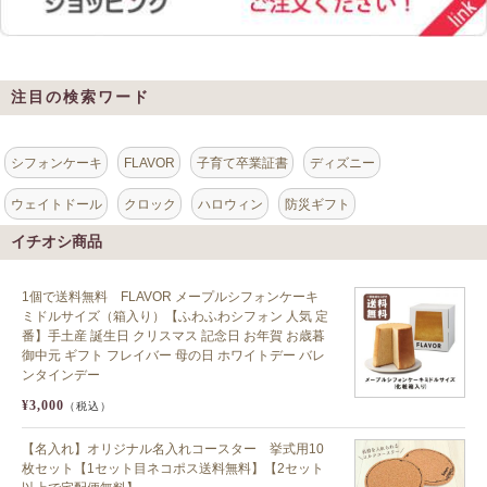
注目の検索ワード
シフォンケーキ
FLAVOR
子育て卒業証書
ディズニー
ウェイトドール
クロック
ハロウィン
防災ギフト
イチオシ商品
1個で送料無料 FLAVOR メープルシフォンケーキ
ミドルサイズ（箱入り）【ふわふわシフォン 人気 定
番】手土産 誕生日 クリスマス 記念日 お年賀 お歳暮
御中元 ギフト フレイバー 母の日 ホワイトデー バレ
ンタインデー
¥3,000
（税込）
【名入れ】オリジナル名入れコースター 挙式用10
枚セット【1セット目ネコポス送料無料】【2セット