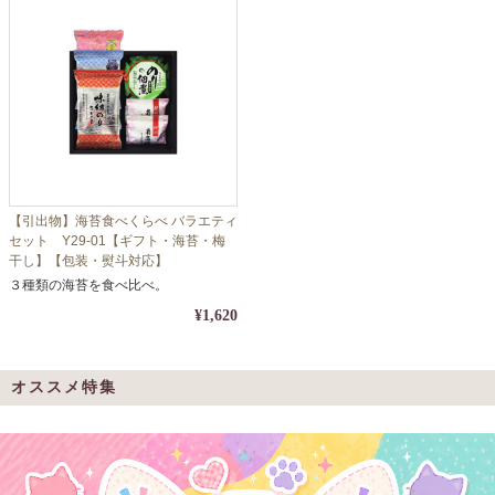
【引出物】海苔食べくらべ バラエティ
セット Y29-01【ギフト・海苔・梅
干し】【包装・熨斗対応】
３種類の海苔を食べ比べ。
¥1,620
オススメ特集