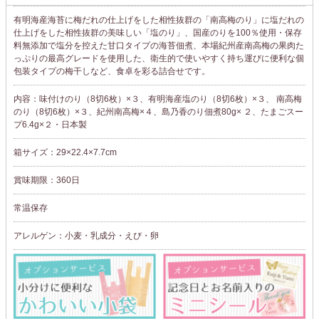
有明海産海苔に梅だれの仕上げをした相性抜群の「南高梅のり」に塩だれの
仕上げをした相性抜群の美味しい「塩のり」、国産のりを100％使用・保存
料無添加で塩分を控えた甘口タイプの海苔佃煮、本場紀州産南高梅の果肉た
っぷりの最高グレードを使用した、衛生的で使いやすく持ち運びに便利な個
包装タイプの梅干しなど、食卓を彩る詰合せです。
内容：味付けのり（8切6枚）×３、有明海産塩のり（8切6枚）×３、 南高梅
のり（8切6枚）×３、紀州南高梅×４、島乃香のり佃煮80g× ２、たまごスー
プ6.4g×２・日本製
箱サイズ：29×22.4×7.7cm
賞味期限：360日
常温保存
アレルゲン：小麦・乳成分・えび・卵