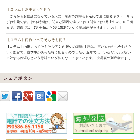
【コラム】お中元って何？
日ごろからお世話になっている人に、感謝の気持ちを込めて夏に贈るギフト…それ
がお中元です。 贈る時期は、関東と関西で違っており関東では7月上旬から15日頃
まで、関西では、7月中旬から8月15日頃という地域差があります。 お […]
【コラム】内祝いってそもそも何？
【コラム】内祝いってそもそも何？ 内祝いの意味 本来は、喜びを分かち合おうと
いう趣旨で、慶び事があった時に配るものでしたが 近年では、いただいたお祝い
に対するお返しという意味合いが強くなってきています。 披露宴の列席者に […]
シェアボタン