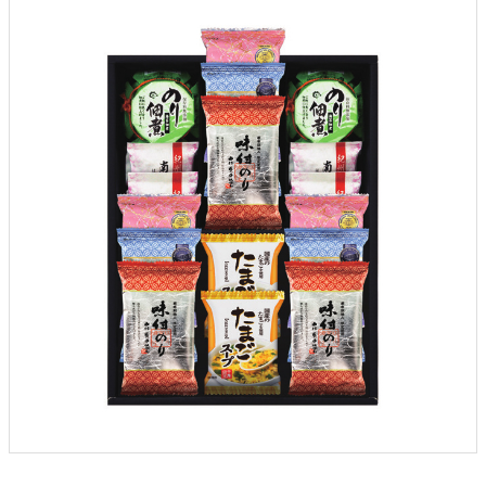
クロックギフト
ペーパーアイテム
DIY用品
引菓子
引出物ギフト
カタログギフト
ブライダルバッグ
演出用品
内祝い 出産祝い
季節イベント特集
会社概要