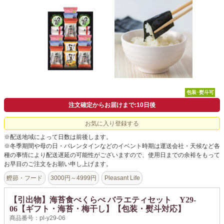
よくあるご質問
ドメイン指定受信について
無料サンプル・資料請求
お問合せ
包装･熨斗可
注文確定からお届けまで:10日後
お気に入り登録する
※配送地域によって日数は前後します。
※冬季期間や母の日・バレンタインなどのイベント時期は運送会社・天候など各
種の事情により配送遅延の可能性がございますので、使用日までの余裕をもって
お早目のご注文をお願い申し上げます。
鰹節・フード
3000円～4999円
Pleasant Life
【引出物】海苔食べくらべ バラエティセット Y29-
06【ギフト・海苔・梅干し】【包装・熨斗対応】
商品番号：pl-y29-06