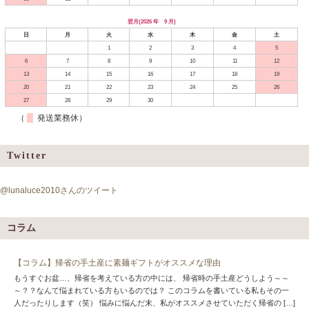
翌月(2026 年 9 月)
日
月
火
水
木
金
土
1
2
3
4
5
6
7
8
9
10
11
12
13
14
15
16
17
18
19
20
21
22
23
24
25
26
27
28
29
30
（
発送業務休）
Twitter
@lunaluce2010さんのツイート
コラム
【コラム】帰省の手土産に素麺ギフトがオススメな理由
もうすぐお盆…、帰省を考えている方の中には、 帰省時の手土産どうしよう～～
～？？なんて悩まれている方もいるのでは？ このコラムを書いている私もその一
人だったりします（笑） 悩みに悩んだ末、私がオススメさせていただく帰省の […]