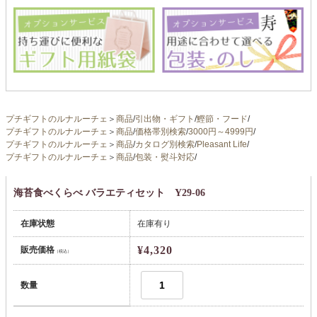
プチギフトのルナルーチェ
＞
商品
/
引出物・ギフト
/
鰹節・フード
/
プチギフトのルナルーチェ
＞
商品
/
価格帯別検索
/
3000円～4999円
/
プチギフトのルナルーチェ
＞
商品
/
カタログ別検索
/
Pleasant Life
/
プチギフトのルナルーチェ
＞
商品
/
包装・熨斗対応
/
海苔食べくらべ バラエティセット Y29-06
在庫状態
在庫有り
¥4,320
販売価格
（税込）
数量