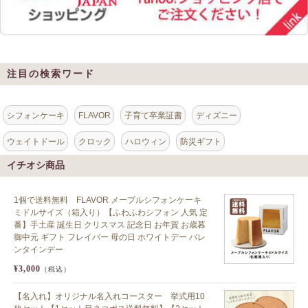
注目の検索ワード
シフォンケーキ
FLAVOR
子育て卒業証書
ディズニー
ウェイトドール
クロック
ハロウィン
防災ギフト
イチオシ商品
1個で送料無料 FLAVOR メープルシフォンケーキ
ミドルサイズ（箱入り）【ふわふわシフォン 人気 定
番】手土産 誕生日 クリスマス 記念日 お年賀 お歳暮
御中元 ギフト フレイバー 母の日 ホワイトデー バレ
ンタインデー
¥3,000
（税込）
【名入れ】オリジナル名入れコースター 挙式用10