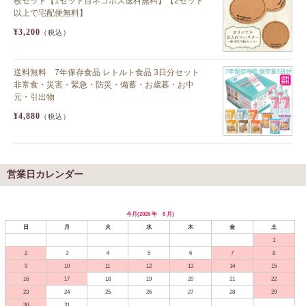
枚セット【1セット目ネコポス送料無料】【2セット
以上で宅配便無料】
¥3,200
（税込）
送料無料 7年保存食品 レトルト食品 3日分セット
非常食・災害・緊急・防災・備蓄・お歳暮・お中
元・引出物
¥4,880
（税込）
営業日カレンダー
今月(2026 年 8 月)
日
月
火
水
木
金
土
1
2
3
4
5
6
7
8
9
10
11
12
13
14
15
16
17
18
19
20
21
22
23
24
25
26
27
28
29
30
31