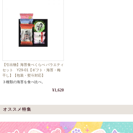
【引出物】海苔食べくらべ バラエティ
セット Y29-01【ギフト・海苔・梅
干し】【包装・熨斗対応】
３種類の海苔を食べ比べ。
¥1,620
オススメ特集