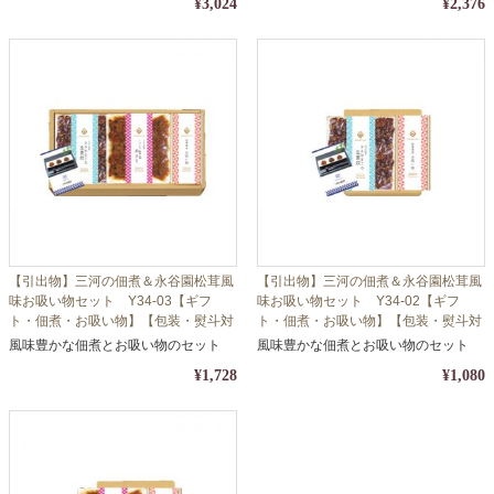
¥3,024
¥2,376
【引出物】三河の佃煮＆永谷園松茸風
【引出物】三河の佃煮＆永谷園松茸風
味お吸い物セット Y34-03【ギフ
味お吸い物セット Y34-02【ギフ
ト・佃煮・お吸い物】【包装・熨斗対
ト・佃煮・お吸い物】【包装・熨斗対
応】
応】
風味豊かな佃煮とお吸い物のセット
風味豊かな佃煮とお吸い物のセット
¥1,728
¥1,080