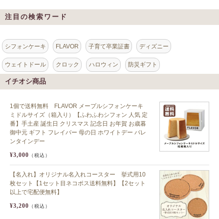
注目の検索ワード
シフォンケーキ
FLAVOR
子育て卒業証書
ディズニー
ウェイトドール
クロック
ハロウィン
防災ギフト
イチオシ商品
1個で送料無料 FLAVOR メープルシフォンケーキ
ミドルサイズ（箱入り）【ふわふわシフォン 人気 定
番】手土産 誕生日 クリスマス 記念日 お年賀 お歳暮
御中元 ギフト フレイバー 母の日 ホワイトデー バレ
ンタインデー
¥3,000
（税込）
【名入れ】オリジナル名入れコースター 挙式用10
枚セット【1セット目ネコポス送料無料】【2セット
以上で宅配便無料】
¥3,200
（税込）