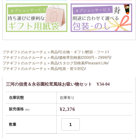
プチギフトのルナルーチェ
＞
商品
/
引出物・ギフト
/
鰹節・フード
/
プチギフトのルナルーチェ
＞
商品
/
価格帯別検索
/
2000円～2999円
/
プチギフトのルナルーチェ
＞
商品
/
カタログ別検索
/
Pleasant Life
/
プチギフトのルナルーチェ
＞
商品
/
包装・熨斗対応
/
三河の佃煮＆永谷園松茸風味お吸い物セット Y34-04
在庫状態
在庫有り
¥2,376
販売価格
（税込）
数量