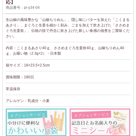
応】
商品番号：pl-y34-04
生山椒の風味豊かな「山椒ちりめん」、隠し味にバターを加えた「こくまる
あさり」、まぐろと生姜を細かく刻み、ごまを加えて炊き上げた「ささめま
ぐろ生姜炊」、伝統の技で丹念に炊き上げた新しい食感の佃煮をご賞味くだ
さい。
内容：こくまるあさり40ｇ、ささめまぐろ生姜炊40ｇ、山椒ちりめん40
ｇ、お吸い物（2.3g×2）・日本製
箱サイズ：18×23.5×2.5cm
賞味期限：180日
常温保存
アレルゲン：乳成分・小麦