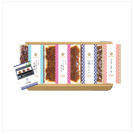
クロックギフト
ペーパーアイテム
DIY用品
引菓子
引出物ギフト
カタログギフト
ブライダルバッグ
演出用品
内祝い 出産祝い
季節イベント特集
会社概要