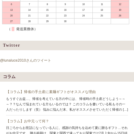
6
7
8
9
10
11
12
13
14
15
16
17
18
19
20
21
22
23
24
25
26
27
28
29
30
（
発送業務休）
Twitter
@lunaluce2010さんのツイート
コラム
【コラム】帰省の手土産に素麺ギフトがオススメな理由
もうすぐお盆…、帰省を考えている方の中には、 帰省時の手土産どうしよう～～
～？？なんて悩まれている方もいるのでは？ このコラムを書いている私もその一
人だったりします（笑） 悩みに悩んだ末、私がオススメさせていただく帰省の […]
【コラム】お中元って何？
日ごろからお世話になっている人に、感謝の気持ちを込めて夏に贈るギフト…それ
がお中元です。 贈る時期は、関東と関西で違っており関東では7月上旬から15日頃