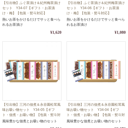
【引出物】ふぐ茶漬け＆紀州梅茶漬け
【引出物】ふぐ茶漬け＆紀州梅茶漬け
セット Y34-07【ギフト・お茶漬
セット Y34-06【ギフト・お茶漬
け・梅】【包装・熨斗対応】
け・梅】【包装・熨斗対応】
熱いお茶をかけるだけでサッと食べら
熱いお茶をかけるだけでサッと食べら
れるお茶漬け
れるお茶漬け
¥1,620
¥1,080
【引出物】三河の佃煮＆永谷園松茸風
【引出物】三河の佃煮＆永谷園松茸風
味お吸い物セット Y34-05【ギフ
味お吸い物セット Y34-04【ギフ
ト・佃煮・お吸い物】【包装・熨斗対
ト・佃煮・お吸い物】【包装・熨斗対
応】
応】
風味豊かな佃煮とお吸い物のセット
風味豊かな佃煮とお吸い物のセット