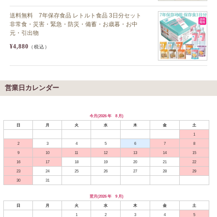
送料無料 7年保存食品 レトルト食品 3日分セット
非常食・災害・緊急・防災・備蓄・お歳暮・お中
元・引出物
¥4,880
（税込）
営業日カレンダー
今月(2026 年 8 月)
日
月
火
水
木
金
土
1
2
3
4
5
6
7
8
9
10
11
12
13
14
15
16
17
18
19
20
21
22
23
24
25
26
27
28
29
30
31
翌月(2026 年 9 月)
日
月
火
水
木
金
土
1
2
3
4
5