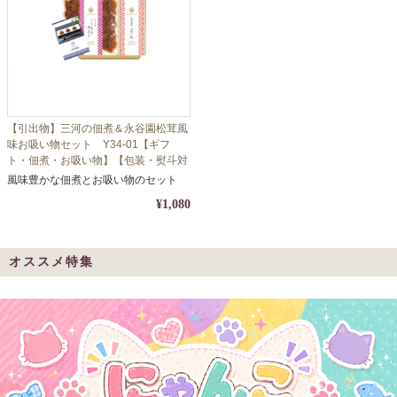
【引出物】三河の佃煮＆永谷園松茸風
味お吸い物セット Y34-01【ギフ
ト・佃煮・お吸い物】【包装・熨斗対
応】
風味豊かな佃煮とお吸い物のセット
¥1,080
オススメ特集