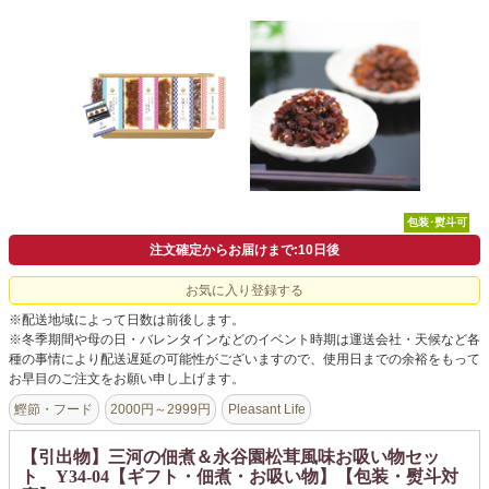
よくあるご質問
ドメイン指定受信について
無料サンプル・資料請求
お問合せ
包装･熨斗可
注文確定からお届けまで:10日後
お気に入り登録する
※配送地域によって日数は前後します。
※冬季期間や母の日・バレンタインなどのイベント時期は運送会社・天候など各
種の事情により配送遅延の可能性がございますので、使用日までの余裕をもって
お早目のご注文をお願い申し上げます。
鰹節・フード
2000円～2999円
Pleasant Life
【引出物】三河の佃煮＆永谷園松茸風味お吸い物セッ
ト Y34-04【ギフト・佃煮・お吸い物】【包装・熨斗対