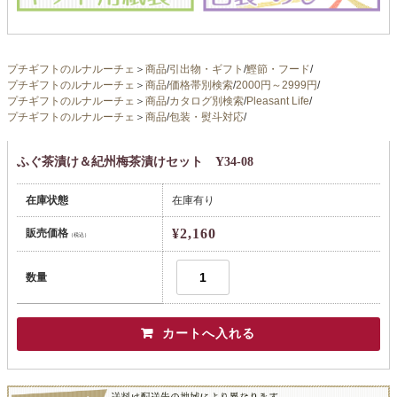
プチギフトのルナルーチェ
＞
商品
/
引出物・ギフト
/
鰹節・フード
/
プチギフトのルナルーチェ
＞
商品
/
価格帯別検索
/
2000円～2999円
/
プチギフトのルナルーチェ
＞
商品
/
カタログ別検索
/
Pleasant Life
/
プチギフトのルナルーチェ
＞
商品
/
包装・熨斗対応
/
ふぐ茶漬け＆紀州梅茶漬けセット Y34-08
在庫状態
在庫有り
¥2,160
販売価格
（税込）
数量