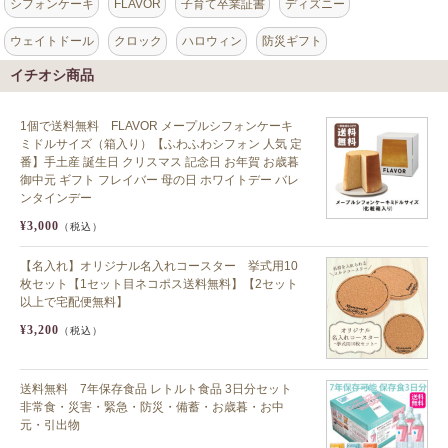
シフォンケーキ
FLAVOR
子育て卒業証書
ディズニー
ウェイトドール
クロック
ハロウィン
防災ギフト
イチオシ商品
1個で送料無料 FLAVOR メープルシフォンケーキ
ミドルサイズ（箱入り）【ふわふわシフォン 人気 定
番】手土産 誕生日 クリスマス 記念日 お年賀 お歳暮
御中元 ギフト フレイバー 母の日 ホワイトデー バレ
ンタインデー
¥3,000
（税込）
【名入れ】オリジナル名入れコースター 挙式用10
枚セット【1セット目ネコポス送料無料】【2セット
以上で宅配便無料】
¥3,200
（税込）
送料無料 7年保存食品 レトルト食品 3日分セット
非常食・災害・緊急・防災・備蓄・お歳暮・お中
元・引出物