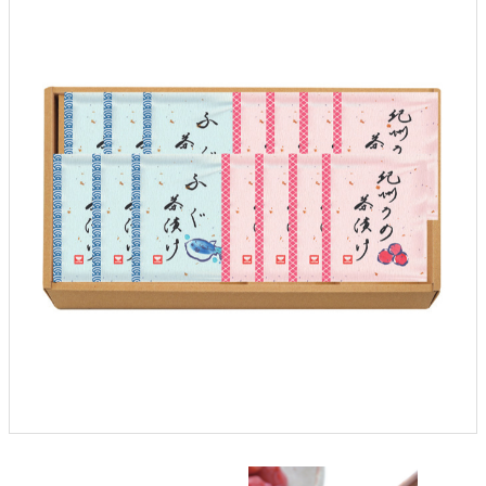
クロックギフト
ペーパーアイテム
DIY用品
引菓子
引出物ギフト
カタログギフト
ブライダルバッグ
演出用品
内祝い 出産祝い
季節イベント特集
会社概要