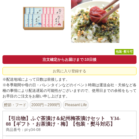
よくあるご質問
ドメイン指定受信について
無料サンプル・資料請求
お問合せ
包装･熨斗可
注文確定からお届けまで:10日後
お気に入り登録する
※配送地域によって日数は前後します。
※冬季期間や母の日・バレンタインなどのイベント時期は運送会社・天候など各
種の事情により配送遅延の可能性がございますので、使用日までの余裕をもって
お早目のご注文をお願い申し上げます。
鰹節・フード
2000円～2999円
Pleasant Life
【引出物】ふぐ茶漬け＆紀州梅茶漬けセット Y34-
08【ギフト・お茶漬け・梅】【包装・熨斗対応】
商品番号：pl-y34-08