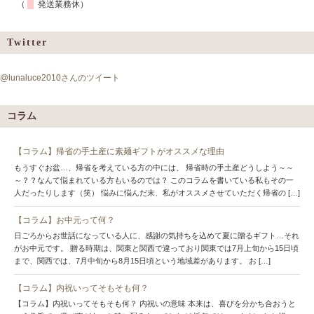
（
発送業務休）
Twitter
@lunaluce2010さんのツイート
コラム
【コラム】帰省の手土産に素麺ギフトがオススメな理由
もうすぐお盆…、帰省を考えている方の中には、 帰省時の手土産どうしよう～～
～？？なんて悩まれている方もいるのでは？ このコラムを書いている私もその一
人だったりします（笑） 悩みに悩んだ末、私がオススメさせていただく帰省の […]
【コラム】お中元って何？
日ごろからお世話になっている人に、感謝の気持ちを込めて夏に贈るギフト…それ
がお中元です。 贈る時期は、関東と関西で違っており関東では7月上旬から15日頃
まで、関西では、7月中旬から8月15日頃という地域差があります。 お […]
【コラム】内祝いってそもそも何？
【コラム】内祝いってそもそも何？ 内祝いの意味 本来は、喜びを分かち合おうと