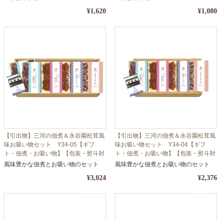
¥1,620
¥1,080
【引出物】三河の佃煮＆永谷園松茸風
【引出物】三河の佃煮＆永谷園松茸風
味お吸い物セット Y34-05【ギフ
味お吸い物セット Y34-04【ギフ
ト・佃煮・お吸い物】【包装・熨斗対
ト・佃煮・お吸い物】【包装・熨斗対
応】
応】
風味豊かな佃煮とお吸い物のセット
風味豊かな佃煮とお吸い物のセット
¥3,024
¥2,376