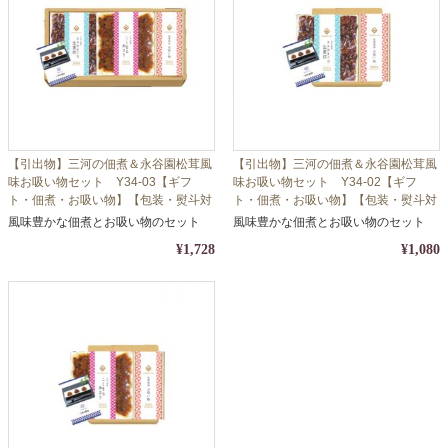
【引出物】三河の佃煮＆永谷園松茸風
【引出物】三河の佃煮＆永谷園松茸風
味お吸い物セット Y34-03【ギフ
味お吸い物セット Y34-02【ギフ
ト・佃煮・お吸い物】【包装・熨斗対
ト・佃煮・お吸い物】【包装・熨斗対
応】
応】
風味豊かな佃煮とお吸い物のセット
風味豊かな佃煮とお吸い物のセット
¥1,728
¥1,080