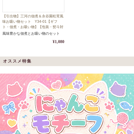
【引出物】三河の佃煮＆永谷園松茸風
味お吸い物セット Y34-01【ギフ
ト・佃煮・お吸い物】【包装・熨斗対
応】
風味豊かな佃煮とお吸い物のセット
¥1,080
オススメ特集