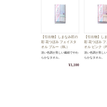
【引出物】しまなみ匠の
【引出物】し
彩 花つぼみ フェイスタ
彩 花つぼみ 
オル ブルー（BL）
オル ピンク（PI
Y40-02【ギフト・名披露
01【ギフト・
淡い色調が美しい繊細でやわ
淡い色調が美し
目・タオル】【包装・熨
タオル】【包
らかなタオル。
らかなタオル。
斗対応】
応】
¥1,100