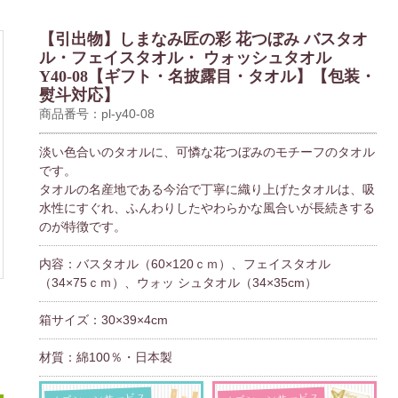
【引出物】しまなみ匠の彩 花つぼみ バスタオ
ル・フェイスタオル・ ウォッシュタオル
Y40-08【ギフト・名披露目・タオル】【包装・
熨斗対応】
商品番号：pl-y40-08
淡い色合いのタオルに、可憐な花つぼみのモチーフのタオル
です。
タオルの名産地である今治で丁寧に織り上げたタオルは、吸
水性にすぐれ、ふんわりしたやわらかな風合いが長続きする
のが特徴です。
内容：バスタオル（60×120ｃｍ）、フェイスタオル
（34×75ｃｍ）、ウォッ シュタオル（34×35cm）
箱サイズ：30×39×4cm
材質：綿100％・日本製