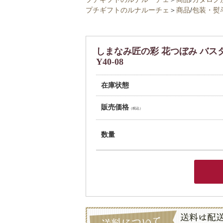
プチギフトのルナルーチェ
＞
商品
/
包装・熨
しまなみ匠の彩 花つぼみ バ
Y40-08
在庫状態
販売価格
（税込）
数量