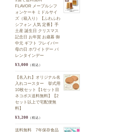
FLAVOR メープルシフ
ォンケーキ ミドルサイ
ズ（箱入り）【ふわふわ
シフォン 人気 定番】手
土産 誕生日 クリスマス
記念日 お年賀 お歳暮 御
中元 ギフト フレイバー
母の日 ホワイトデー バ
レンタインデー
¥3,000
（税込）
【名入れ】オリジナル名
入れコースター 挙式用
10枚セット【1セット目
ネコポス送料無料】【2
セット以上で宅配便無
料】
¥3,200
（税込）
送料無料 7年保存食品