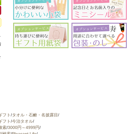
可
イ
情
、
を
ギフト
/
タオル・石鹸・名披露目
/
ギフト
/
今治タオル
/
検索
/
3000円～4999円
/
別検索
/
Pleasant Life
/