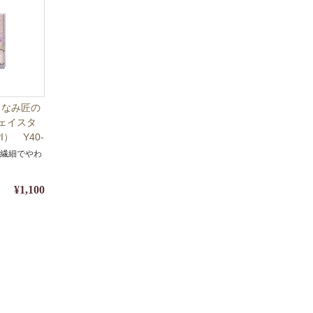
まなみ匠の
フェイスタ
） Y40-
名披露目・
い繊細でやわ
装・熨斗対
¥1,100