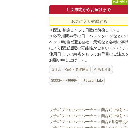
包装･熨斗
注文確定からお届けまで:
お気に入り登録する
※配送地域によって日数は前後します。
※冬季期間や母の日・バレンタインなどの
ベント時期は運送会社・天候など各種の事
により配送遅延の可能性がございますので
使用日までの余裕をもってお早目のご注文
お願い申し上げます。
タオル・石鹸・名披露目
今治タオル
3000円～4999円
Pleasant Life
プチギフトのルナルーチェ
＞
商品
/
引出物・
プチギフトのルナルーチェ
＞
商品
/
引出物・
プチギフトのルナルーチェ
＞
商品
/
価格帯別
プチギフトのルナルーチェ
＞
商品
/
カタログ