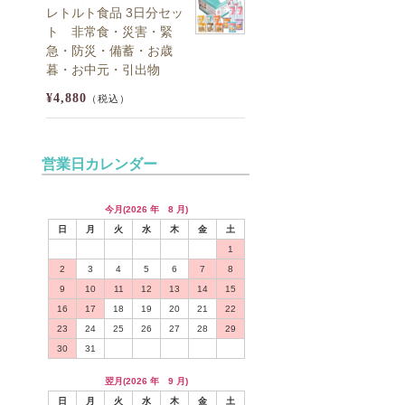
レトルト食品 3日分セッ
ト 非常食・災害・緊
急・防災・備蓄・お歳
暮・お中元・引出物
¥4,880
（税込）
営業日カレンダー
今月(2026 年 8 月)
日
月
火
水
木
金
土
1
2
3
4
5
6
7
8
9
10
11
12
13
14
15
16
17
18
19
20
21
22
23
24
25
26
27
28
29
30
31
翌月(2026 年 9 月)
日
月
火
水
木
金
土