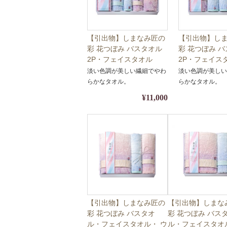
【引出物】しまなみ匠の
【引出物】し
彩 花つぼみ バスタオル
彩 花つぼみ 
2P・フェイスタオル
2P・フェイス
4P・ ウォッシュタオル
2P・ ウォッ
淡い色調が美しい繊細でやわ
淡い色調が美し
2P Y40-11【ギフト・
2P Y40-10
らかなタオル。
らかなタオル。
名披露目・タオル】【包
名披露目・タ
¥11,000
装・熨斗対応】
装・熨斗対応
【引出物】しまなみ匠の
【引出物】しまな
彩 花つぼみ バスタオ
彩 花つぼみ バス
ル・フェイスタオル・ ウ
ル・フェイスタ