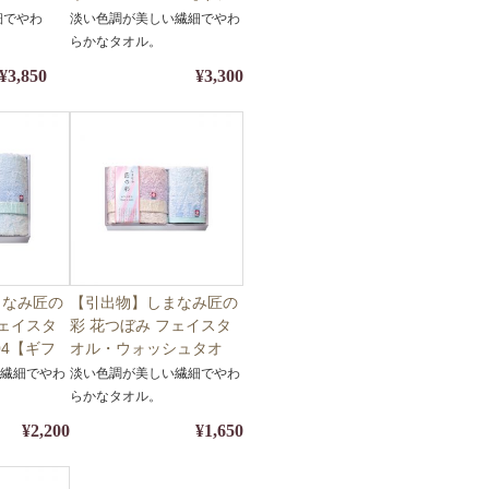
・名披露
ト・名披露目・タオル】
細でやわ
淡い色調が美しい繊細でやわ
装・熨
【包装・熨斗対応】
らかなタオル。
¥3,850
¥3,300
まなみ匠の
【引出物】しまなみ匠の
フェイスタ
彩 花つぼみ フェイスタ
04【ギフ
オル・ウォッシュタオ
・タオル】
ル Y40-03【ギフト・名
い繊細でやわ
淡い色調が美しい繊細でやわ
対応】
披露目・タオル】【包
らかなタオル。
装・熨斗対応】
¥2,200
¥1,650