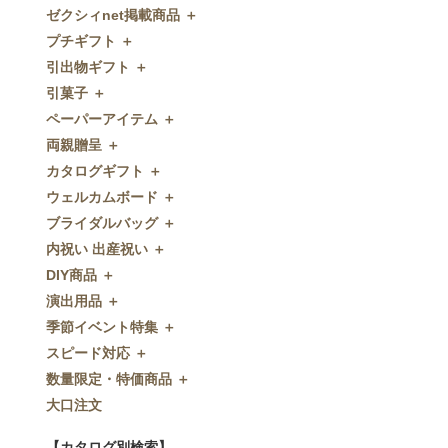
ゼクシィnet掲載商品 ＋
プチギフト ＋
ゼクシィnet掲載商品
引出物ギフト ＋
プチギフト
引菓子 ＋
ウェルカムプチギフト
引出物ギフト
ペーパーアイテム ＋
アメニティ
グラス
引菓子
両親贈呈 ＋
キャンディー・金平糖
タオル・石鹸・名披露目
バウムクーヘン
ペーパーアイテム
カタログギフト ＋
クッキー
ディズニーギフト
洋菓子
招待状
両親贈呈
ウェルカムボード ＋
スプーン
今治タオル
和菓子
席次表
ディズニーウェイトドール
カタログギフト
ブライダルバッグ ＋
チョコレート
引出物セット
FLAVOR
席札
ウェイトベア
OCEAN&TERRE GOURMET
ウェルカムボード
内祝い 出産祝い ＋
ディズニー
和食器
付箋・メッセージカード
子育て卒業証書
SHIKISAI ONE
カラーステンドグラス調
ブライダルバッグ
DIY商品 ＋
ドラジェ
名入れ贈呈品
印刷代行
クロックギフト
Grace
ガラス
内祝い 出産祝い
演出用品 ＋
プチタオル
特選ギフト
ディズニーシリーズ
フラワータイプ
DIY商品
季節イベント特集 ＋
席札立て
珈琲・紅茶
ペンダントクロック
演出用品
スピード対応 ＋
耳かき＆ぺん
鰹節・フード
ミラー
リングピロー
季節イベント特集
数量限定・特価商品 ＋
紅茶＆コーヒー
メッセージパズル
ブーケプルズ
サクラ
スピード対応
大口注文
和風プチギフト
似顔絵
結婚証明書
クローバー
即日お急ぎ発送
数量限定・特価商品
エシカルプチギフト
名詩
ゲストブック
ハロウィン
特急名入れ製造
【カタログ別検索】