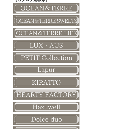
その他
和風ボード
その他
クリスマス
バレンタイン
ホワイトデー
母の日
父の日
敬老の日