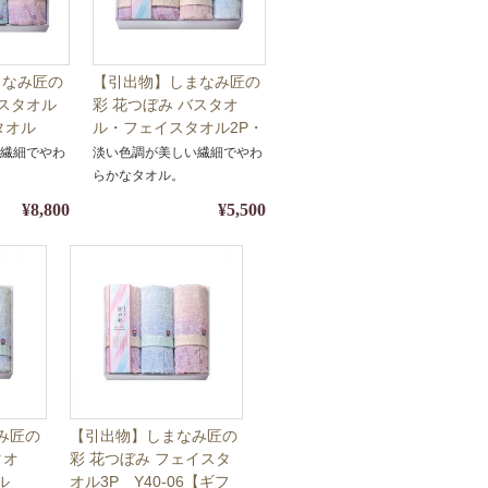
まなみ匠の
【引出物】しまなみ匠の
バスタオル
彩 花つぼみ バスタオ
タオル
ル・フェイスタオル2P・
シュタオル
ウォッシュタオル Y40-
い繊細でやわ
淡い色調が美しい繊細でやわ
【ギフト・
09【ギフト・名披露目・
らかなタオル。
オル】【包
タオル】【包装・熨斗対
¥8,800
¥5,500
】
応】
み匠の
【引出物】しまなみ匠の
タオ
彩 花つぼみ フェイスタ
オル
オル3P Y40-06【ギフ