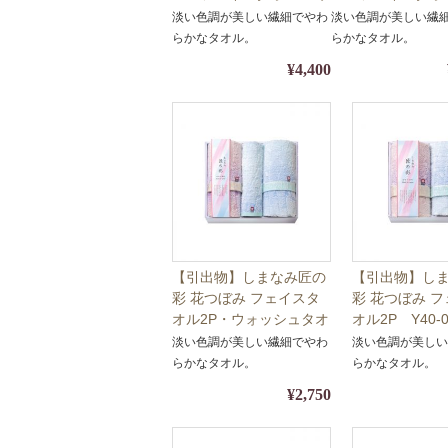
ォッシュタオル Y40-
Y40-07【ギフト
淡い色調が美しい繊細でやわ
淡い色調が美しい繊
08【ギフト・名披露目・
目・タオル】【包
らかなタオル。
らかなタオル。
タオル】【包装・熨斗対
斗対応】
¥4,400
応】
【引出物】しまなみ匠の
【引出物】し
彩 花つぼみ フェイスタ
彩 花つぼみ 
オル2P・ウォッシュタオ
オル2P Y40-
ル Y40-05【ギフト・名
ト・名披露目
淡い色調が美しい繊細でやわ
淡い色調が美し
披露目・タオル】【包
【包装・熨斗
らかなタオル。
らかなタオル。
装・熨斗対応】
¥2,750