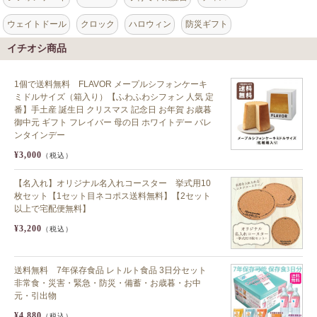
ウェイトドール
クロック
ハロウィン
防災ギフト
イチオシ商品
1個で送料無料 FLAVOR メープルシフォンケーキ
ミドルサイズ（箱入り）【ふわふわシフォン 人気 定
番】手土産 誕生日 クリスマス 記念日 お年賀 お歳暮
御中元 ギフト フレイバー 母の日 ホワイトデー バレ
ンタインデー
¥3,000
（税込）
【名入れ】オリジナル名入れコースター 挙式用10
枚セット【1セット目ネコポス送料無料】【2セット
以上で宅配便無料】
¥3,200
（税込）
送料無料 7年保存食品 レトルト食品 3日分セット
非常食・災害・緊急・防災・備蓄・お歳暮・お中
元・引出物
¥4,880
（税込）