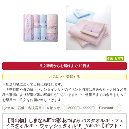
よくあるご質問
ドメイン指定受信について
無料サンプル・資料請求
お問合せ
包装･熨斗可
注文確定からお届けまで:10日後
お気に入り登録する
※配送地域によって日数は前後します。
※冬季期間や母の日・バレンタインなどのイベント時期は運送会社・天候など各
種の事情により配送遅延の可能性がございますので、使用日までの余裕をもって
お早目のご注文をお願い申し上げます。
タオル・石鹸・名披露目
今治タオル
8000円～9999円
Pleasant Life
【引出物】しまなみ匠の彩 花つぼみ バスタオル2P・フェ
イスタオル2P・ ウォッシュタオル2P Y40-10【ギフト・