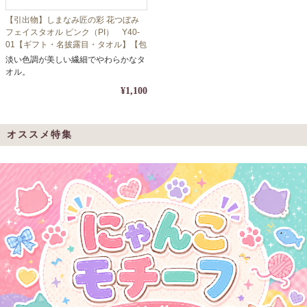
【引出物】しまなみ匠の彩 花つぼみ
フェイスタオル ピンク（PI） Y40-
01【ギフト・名披露目・タオル】【包
装・熨斗対応】
淡い色調が美しい繊細でやわらかなタ
オル。
¥1,100
オススメ特集