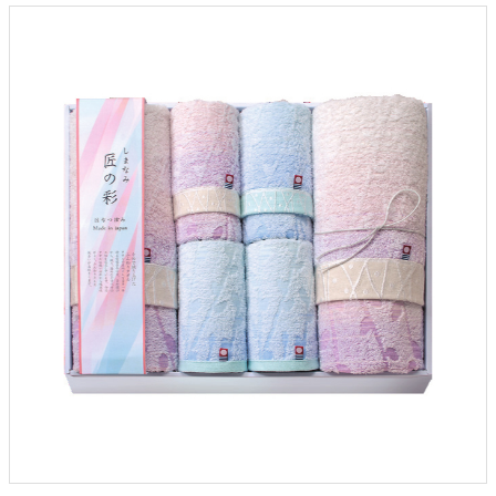
クロックギフト
ペーパーアイテム
DIY用品
引菓子
引出物ギフト
カタログギフト
ブライダルバッグ
演出用品
内祝い 出産祝い
季節イベント特集
会社概要