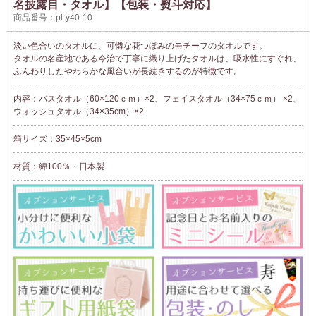
名披露目・タオル】【包装・熨斗対応】
商品番号：pl-y40-10
淡い色合いのタオルに、可憐な花つぼみのモチーフのタオルです。
タオルの名産地である今治で丁寧に織り上げたタオルは、吸水性にすぐれ、
ふんわりしたやわらかな風合いが長続きするのが特徴です。
内容：バスタオル（60×120ｃｍ）×2、フェイスタオル（34×75ｃｍ） ×2、
ウォッシュタオル（34×35cm）×2
箱サイズ：35×45×5cm
材質：綿100％・日本製