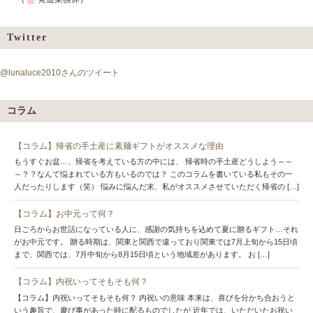
Twitter
@lunaluce2010さんのツイート
コラム
【コラム】帰省の手土産に素麺ギフトがオススメな理由
もうすぐお盆…、帰省を考えている方の中には、 帰省時の手土産どうしよう～～
～？？なんて悩まれている方もいるのでは？ このコラムを書いている私もその一
人だったりします（笑） 悩みに悩んだ末、私がオススメさせていただく帰省の […]
【コラム】お中元って何？
日ごろからお世話になっている人に、感謝の気持ちを込めて夏に贈るギフト…それ
がお中元です。 贈る時期は、関東と関西で違っており関東では7月上旬から15日頃
まで、関西では、7月中旬から8月15日頃という地域差があります。 お […]
【コラム】内祝いってそもそも何？
【コラム】内祝いってそもそも何？ 内祝いの意味 本来は、喜びを分かち合おうと
いう趣旨で、慶び事があった時に配るものでしたが 近年では、いただいたお祝い