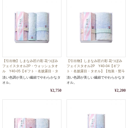
【引出物】しまなみ匠の彩 花つぼみ
【引出物】しまなみ匠の彩 花つぼみ
フェイスタオル2P・ウォッシュタオ
フェイスタオル2P Y40-04【ギフ
ル Y40-05【ギフト・名披露目・タ
ト・名披露目・タオル】【包装・熨斗
オル】【包装・熨斗対応】
対応】
淡い色調が美しい繊細でやわらかなタ
淡い色調が美しい繊細でやわらかなタ
オル。
オル。
¥2,750
¥2,200