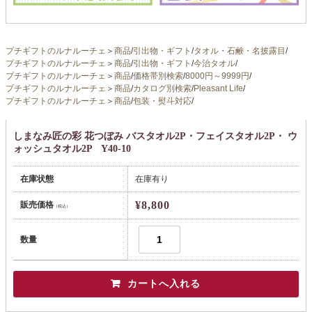
プチギフトのルナルーチェ
＞
商品
/
引出物・ギフト
/
タオル・石鹸・名披露目
/
プチギフトのルナルーチェ
＞
商品
/
引出物・ギフト
/
今治タオル
/
プチギフトのルナルーチェ
＞
商品
/
価格帯別検索
/
8000円～9999円
/
プチギフトのルナルーチェ
＞
商品
/
カタログ別検索
/
Pleasant Life
/
プチギフトのルナルーチェ
＞
商品
/
包装・熨斗対応
/
しまなみ匠の彩 花つぼみ バスタオル2P・フェイスタオル2P・ ウ
ォッシュタオル2P Y40-10
在庫状態
在庫有り
¥8,800
販売価格
（税込）
数量