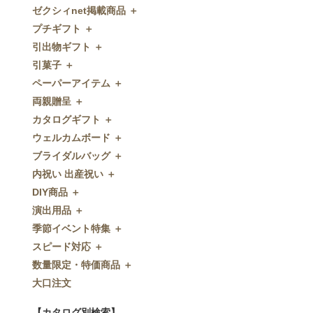
ゼクシィnet掲載商品 ＋
プチギフト ＋
ゼクシィnet掲載商品
引出物ギフト ＋
プチギフト
引菓子 ＋
ウェルカムプチギフト
引出物ギフト
ペーパーアイテム ＋
アメニティ
グラス
引菓子
両親贈呈 ＋
キャンディー・金平糖
タオル・石鹸・名披露目
バウムクーヘン
ペーパーアイテム
カタログギフト ＋
クッキー
ディズニーギフト
洋菓子
招待状
両親贈呈
ウェルカムボード ＋
スプーン
今治タオル
和菓子
席次表
ディズニーウェイトドール
カタログギフト
ブライダルバッグ ＋
チョコレート
引出物セット
FLAVOR
席札
ウェイトベア
OCEAN&TERRE GOURMET
ウェルカムボード
内祝い 出産祝い ＋
ディズニー
和食器
付箋・メッセージカード
子育て卒業証書
SHIKISAI ONE
カラーステンドグラス調
ブライダルバッグ
DIY商品 ＋
ドラジェ
名入れ贈呈品
印刷代行
クロックギフト
Grace
ガラス
内祝い 出産祝い
演出用品 ＋
プチタオル
特選ギフト
ディズニーシリーズ
フラワータイプ
DIY商品
季節イベント特集 ＋
席札立て
珈琲・紅茶
ペンダントクロック
演出用品
スピード対応 ＋
耳かき＆ぺん
鰹節・フード
ミラー
リングピロー
季節イベント特集
数量限定・特価商品 ＋
紅茶＆コーヒー
メッセージパズル
ブーケプルズ
サクラ
スピード対応
大口注文
和風プチギフト
似顔絵
結婚証明書
クローバー
即日お急ぎ発送
数量限定・特価商品
エシカルプチギフト
名詩
ゲストブック
ハロウィン
特急名入れ製造
【カタログ別検索】