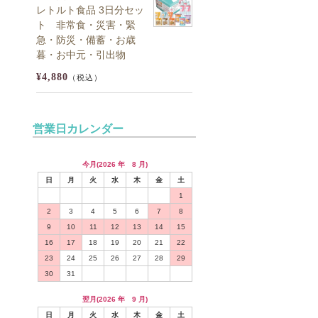
レトルト食品 3日分セッ
ト 非常食・災害・緊
急・防災・備蓄・お歳
暮・お中元・引出物
¥4,880
（税込）
営業日カレンダー
今月(2026 年 8 月)
日
月
火
水
木
金
土
1
2
3
4
5
6
7
8
9
10
11
12
13
14
15
16
17
18
19
20
21
22
23
24
25
26
27
28
29
30
31
翌月(2026 年 9 月)
日
月
火
水
木
金
土