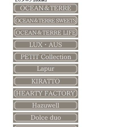
その他
和風ボード
その他
クリスマス
バレンタイン
ホワイトデー
母の日
父の日
敬老の日