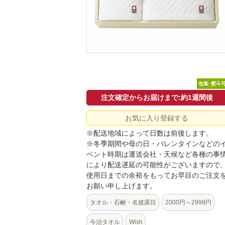
包装･熨斗
注文確定からお届けまで:約1週間後
お気に入り登録する
※配送地域によって日数は前後します。
※冬季期間や母の日・バレンタインなどの
ベント時期は運送会社・天候など各種の事
により配送遅延の可能性がございますので
使用日までの余裕をもってお早目のご注文
お願い申し上げます。
タオル・石鹸・名披露目
2000円～2999円
今治タオル
Wish