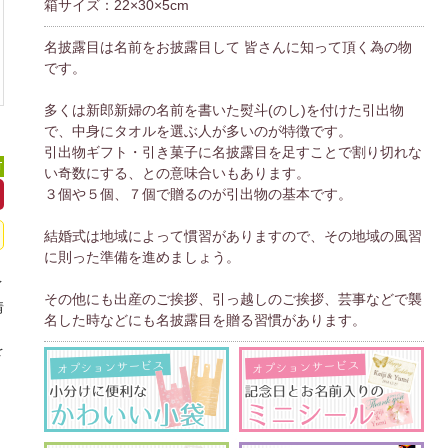
箱サイズ：22×30×5cm
名披露目は名前をお披露目して 皆さんに知って頂く為の物
です。
多くは新郎新婦の名前を書いた熨斗(のし)を付けた引出物
で、中身にタオルを選ぶ人が多いのが特徴です。
引出物ギフト・引き菓子に名披露目を足すことで割り切れな
可
い奇数にする、との意味合いもあります。
３個や５個、７個で贈るのが引出物の基本です。
結婚式は地域によって慣習がありますので、その地域の風習
に則った準備を進めましょう。
イ
その他にも出産のご挨拶、引っ越しのご挨拶、芸事などで襲
情
名した時などにも名披露目を贈る習慣があります。
、
を