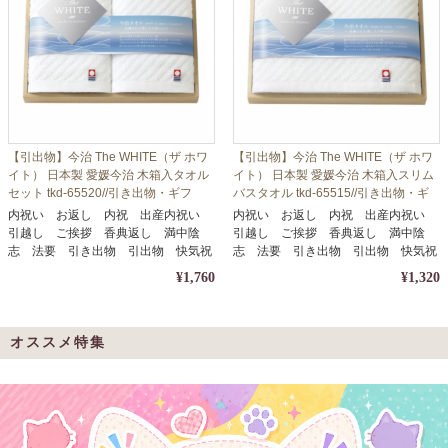
【引出物】今治 The WHITE（ザ ホワ
【引出物】今治 The WHITE（ザ ホワ
イト） 日本製 愛媛今治 木箱入タオル
イト） 日本製 愛媛今治 木箱入スリム
セット tkd-65520//引き出物・ギフ
バスタオル tkd-65515//引き出物・ギ
ト・内祝い・お中元・お歳暮等に
フト・内祝い・お中元・お歳暮等に
内祝い お返し 内祝 出産内祝い
内祝い お返し 内祝 出産内祝い
引越し ご挨拶 香典返し 満中陰
引越し ご挨拶 香典返し 満中陰
志 法要 引き出物 引出物 快気祝
志 法要 引き出物 引出物 快気祝
い
い
¥1,760
¥1,320
オススメ特集