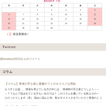
翌月(2026 年 9 月)
日
月
火
水
木
金
土
1
2
3
4
5
6
7
8
9
10
11
12
13
14
15
16
17
18
19
20
21
22
23
24
25
26
27
28
29
30
（
発送業務休）
Twitter
@lunaluce2010さんのツイート
コラム
【コラム】帰省の手土産に素麺ギフトがオススメな理由
もうすぐお盆…、帰省を考えている方の中には、 帰省時の手土産どうしよう～～
～？？なんて悩まれている方もいるのでは？ このコラムを書いている私もその一
人だったりします（笑） 悩みに悩んだ末、私がオススメさせていただく帰省の […]