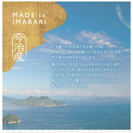
クロックギフト
ペーパーアイテム
DIY用品
引菓子
引出物ギフト
カタログギフト
ブライダルバッグ
演出用品
内祝い 出産祝い
季節イベント特集
会社概要