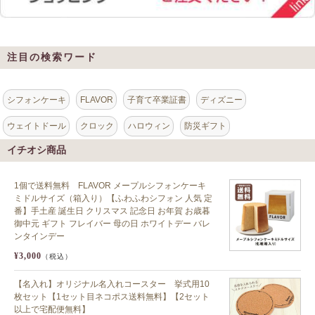
注目の検索ワード
シフォンケーキ
FLAVOR
子育て卒業証書
ディズニー
ウェイトドール
クロック
ハロウィン
防災ギフト
イチオシ商品
1個で送料無料 FLAVOR メープルシフォンケーキ
ミドルサイズ（箱入り）【ふわふわシフォン 人気 定
番】手土産 誕生日 クリスマス 記念日 お年賀 お歳暮
御中元 ギフト フレイバー 母の日 ホワイトデー バレ
ンタインデー
¥3,000
（税込）
【名入れ】オリジナル名入れコースター 挙式用10
枚セット【1セット目ネコポス送料無料】【2セット
以上で宅配便無料】