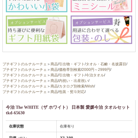
プチギフトのルナルーチェ
＞
商品
/
引出物・ギフト
/
タオル・石鹸・名披露目
/
プチギフトのルナルーチェ
＞
商品
/
価格帯別検索
/
2000円～2999円
/
プチギフトのルナルーチェ
＞
商品
/
引出物・ギフト
/
今治タオル
/
プチギフトのルナルーチェ
＞
商品
/
内祝い・出産祝い
/
プチギフトのルナルーチェ
＞
商品
/
カタログ別検索
/
Wish
/
プチギフトのルナルーチェ
＞
商品
/
包装・熨斗対応
/
今治 The WHITE（ザ ホワイト） 日本製 愛媛今治 タオルセット
tkd-65630
在庫状態
在庫有り
定価