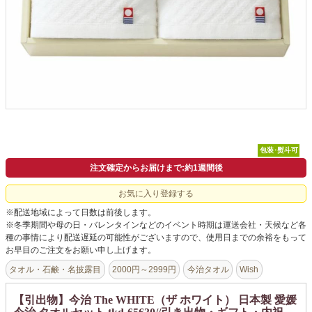
包装･熨斗可
注文確定からお届けまで:約1週間後
お気に入り登録する
※配送地域によって日数は前後します。
※冬季期間や母の日・バレンタインなどのイベント時期は運送会社・天候など各
種の事情により配送遅延の可能性がございますので、使用日までの余裕をもって
お早目のご注文をお願い申し上げます。
タオル・石鹸・名披露目
2000円～2999円
今治タオル
Wish
【引出物】今治 The WHITE（ザ ホワイト） 日本製 愛媛