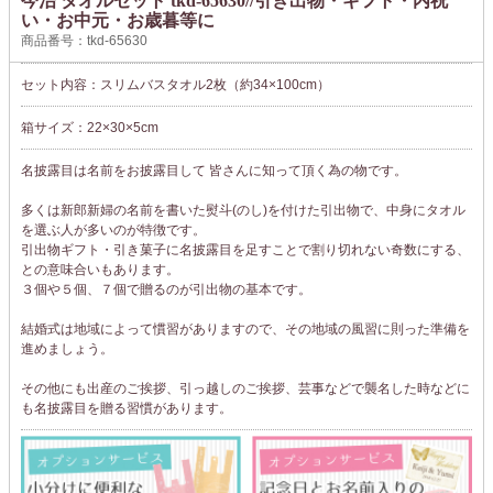
今治 タオルセット tkd-65630//引き出物・ギフト・内祝
い・お中元・お歳暮等に
商品番号：tkd-65630
セット内容：スリムバスタオル2枚（約34×100cm）
箱サイズ：22×30×5cm
名披露目は名前をお披露目して 皆さんに知って頂く為の物です。
多くは新郎新婦の名前を書いた熨斗(のし)を付けた引出物で、中身にタオル
を選ぶ人が多いのが特徴です。
引出物ギフト・引き菓子に名披露目を足すことで割り切れない奇数にする、
との意味合いもあります。
３個や５個、７個で贈るのが引出物の基本です。
結婚式は地域によって慣習がありますので、その地域の風習に則った準備を
進めましょう。
その他にも出産のご挨拶、引っ越しのご挨拶、芸事などで襲名した時などに
も名披露目を贈る習慣があります。