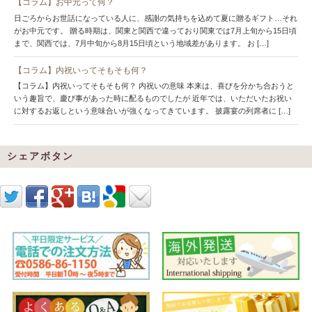
【コラム】お中元って何？
日ごろからお世話になっている人に、感謝の気持ちを込めて夏に贈るギフト…それ
がお中元です。 贈る時期は、関東と関西で違っており関東では7月上旬から15日頃
まで、関西では、7月中旬から8月15日頃という地域差があります。 お […]
【コラム】内祝いってそもそも何？
【コラム】内祝いってそもそも何？ 内祝いの意味 本来は、喜びを分かち合おうと
いう趣旨で、慶び事があった時に配るものでしたが 近年では、いただいたお祝い
に対するお返しという意味合いが強くなってきています。 披露宴の列席者に […]
シェアボタン