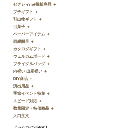
ゼクシィnet掲載商品 ＋
プチギフト ＋
ゼクシィnet掲載商品
引出物ギフト ＋
プチギフト
引菓子 ＋
ウェルカムプチギフト
引出物ギフト
ペーパーアイテム ＋
アメニティ
グラス
引菓子
両親贈呈 ＋
キャンディー・金平糖
タオル・石鹸・名披露目
バウムクーヘン
ペーパーアイテム
カタログギフト ＋
クッキー
ディズニーギフト
洋菓子
招待状
両親贈呈
ウェルカムボード ＋
スプーン
今治タオル
和菓子
席次表
ディズニーウェイトドール
カタログギフト
ブライダルバッグ ＋
チョコレート
引出物セット
FLAVOR
席札
ウェイトベア
OCEAN&TERRE GOURMET
ウェルカムボード
内祝い 出産祝い ＋
ディズニー
和食器
付箋・メッセージカード
子育て卒業証書
SHIKISAI ONE
カラーステンドグラス調
ブライダルバッグ
DIY商品 ＋
ドラジェ
名入れ贈呈品
印刷代行
クロックギフト
Grace
ガラス
内祝い 出産祝い
演出用品 ＋
プチタオル
特選ギフト
ディズニーシリーズ
フラワータイプ
DIY商品
季節イベント特集 ＋
席札立て
珈琲・紅茶
ペンダントクロック
演出用品
スピード対応 ＋
耳かき＆ぺん
鰹節・フード
ミラー
リングピロー
季節イベント特集
数量限定・特価商品 ＋
紅茶＆コーヒー
メッセージパズル
ブーケプルズ
サクラ
スピード対応
大口注文
和風プチギフト
似顔絵
結婚証明書
クローバー
即日お急ぎ発送
数量限定・特価商品
エシカルプチギフト
名詩
ゲストブック
ハロウィン
特急名入れ製造
【カタログ別検索】