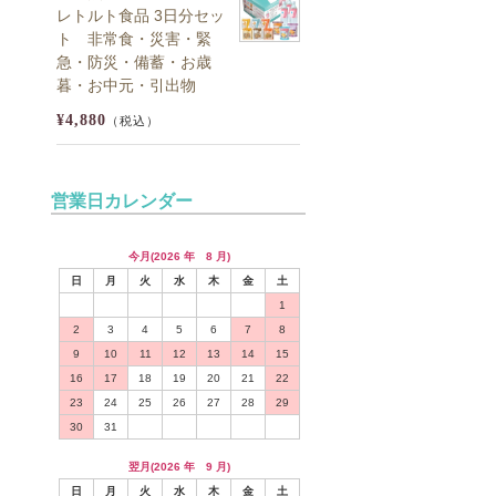
レトルト食品 3日分セッ
ト 非常食・災害・緊
急・防災・備蓄・お歳
暮・お中元・引出物
¥4,880
（税込）
営業日カレンダー
今月(2026 年 8 月)
日
月
火
水
木
金
土
1
2
3
4
5
6
7
8
9
10
11
12
13
14
15
16
17
18
19
20
21
22
23
24
25
26
27
28
29
30
31
翌月(2026 年 9 月)
日
月
火
水
木
金
土