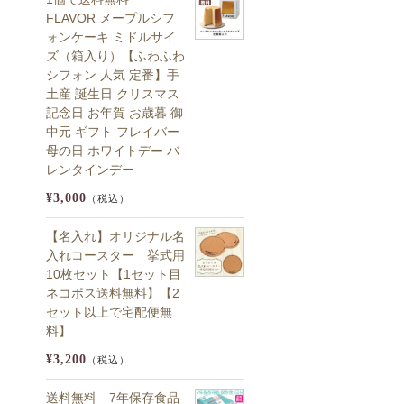
FLAVOR メープルシフ
ォンケーキ ミドルサイ
ズ（箱入り）【ふわふわ
シフォン 人気 定番】手
土産 誕生日 クリスマス
記念日 お年賀 お歳暮 御
中元 ギフト フレイバー
母の日 ホワイトデー バ
レンタインデー
¥3,000
（税込）
【名入れ】オリジナル名
入れコースター 挙式用
10枚セット【1セット目
ネコポス送料無料】【2
セット以上で宅配便無
料】
¥3,200
（税込）
送料無料 7年保存食品