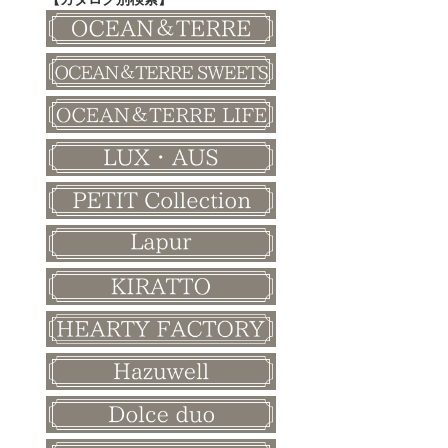
その他
和風ボード
その他
クリスマス
バレンタイン
ホワイトデー
母の日
父の日
敬老の日