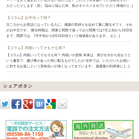
～？？なんて悩まれている方もいるのでは？ このコラムを書いている私もその一
人だったりします（笑） 悩みに悩んだ末、私がオススメさせていただく帰省の […]
【コラム】お中元って何？
日ごろからお世話になっている人に、感謝の気持ちを込めて夏に贈るギフト…それ
がお中元です。 贈る時期は、関東と関西で違っており関東では7月上旬から15日頃
まで、関西では、7月中旬から8月15日頃という地域差があります。 お […]
【コラム】内祝いってそもそも何？
【コラム】内祝いってそもそも何？ 内祝いの意味 本来は、喜びを分かち合おうと
いう趣旨で、慶び事があった時に配るものでしたが 近年では、いただいたお祝い
に対するお返しという意味合いが強くなってきています。 披露宴の列席者に […]
シェアボタン