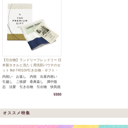
【引出物】ランドリーフレンドリー 日
本製タオルと洗たく用洗剤パウチのセ
ット tkd-74010//引き出物・ギフト・
内祝い・お中元・お歳暮等に
内祝い お返し 内祝 出産内祝い
引越し ご挨拶 香典返し 満中陰
志 法要 引き出物 引出物 快気祝
い
¥880
オススメ特集