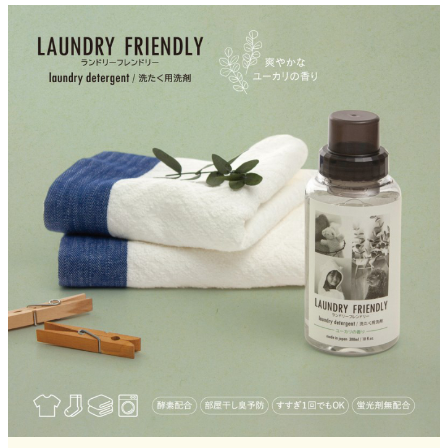
クロックギフト
ペーパーアイテム
DIY用品
引菓子
引出物ギフト
カタログギフト
ブライダルバッグ
演出用品
内祝い 出産祝い
季節イベント特集
会社概要