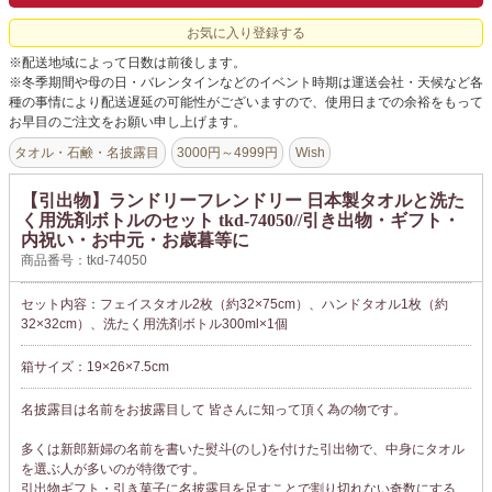
お気に入り登録する
※配送地域によって日数は前後します。
※冬季期間や母の日・バレンタインなどのイベント時期は運送会社・天候など各
種の事情により配送遅延の可能性がございますので、使用日までの余裕をもって
お早目のご注文をお願い申し上げます。
タオル・石鹸・名披露目
3000円～4999円
Wish
【引出物】ランドリーフレンドリー 日本製タオルと洗た
く用洗剤ボトルのセット tkd-74050//引き出物・ギフト・
内祝い・お中元・お歳暮等に
商品番号：tkd-74050
セット内容：フェイスタオル2枚（約32×75cm）、ハンドタオル1枚（約
32×32cm）、洗たく用洗剤ボトル300ml×1個
箱サイズ：19×26×7.5cm
名披露目は名前をお披露目して 皆さんに知って頂く為の物です。
多くは新郎新婦の名前を書いた熨斗(のし)を付けた引出物で、中身にタオル
を選ぶ人が多いのが特徴です。
引出物ギフト・引き菓子に名披露目を足すことで割り切れない奇数にする、