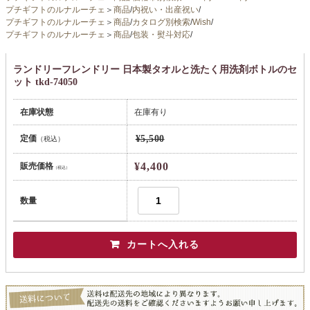
プチギフトのルナルーチェ
＞
商品
/
内祝い・出産祝い
/
プチギフトのルナルーチェ
＞
商品
/
カタログ別検索
/
Wish
/
プチギフトのルナルーチェ
＞
商品
/
包装・熨斗対応
/
ランドリーフレンドリー 日本製タオルと洗たく用洗剤ボトルのセ
ット tkd-74050
在庫状態
在庫有り
定価
¥5,500
（税込）
¥4,400
販売価格
（税込）
数量