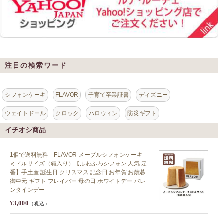
注目の検索ワード
シフォンケーキ
FLAVOR
子育て卒業証書
ディズニー
ウェイトドール
クロック
ハロウィン
防災ギフト
イチオシ商品
1個で送料無料 FLAVOR メープルシフォンケーキ
ミドルサイズ（箱入り）【ふわふわシフォン 人気 定
番】手土産 誕生日 クリスマス 記念日 お年賀 お歳暮
御中元 ギフト フレイバー 母の日 ホワイトデー バレ
ンタインデー
¥3,000
（税込）