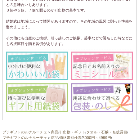
との意味合いもあります。
３個や５個、７個で贈るのが引出物の基本です。
結婚式は地域によって慣習がありますので、その地域の風習に則った準備を
進めましょう。
その他にも出産のご挨拶、引っ越しのご挨拶、芸事などで襲名した時などに
も名披露目を贈る習慣があります。
プチギフトのルナルーチェ
＞
商品
/
引出物・ギフト
/
タオル・石鹸・名披露目
/
プチギフトのルナルーチェ
＞
商品
/
価格帯別検索
/
3000円～4999円
/