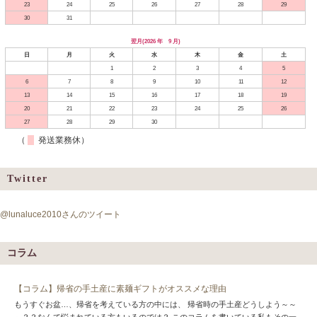
23
24
25
26
27
28
29
30
31
翌月(2026 年 9 月)
日
月
火
水
木
金
土
1
2
3
4
5
6
7
8
9
10
11
12
13
14
15
16
17
18
19
20
21
22
23
24
25
26
27
28
29
30
（
発送業務休）
Twitter
@lunaluce2010さんのツイート
コラム
【コラム】帰省の手土産に素麺ギフトがオススメな理由
もうすぐお盆…、帰省を考えている方の中には、 帰省時の手土産どうしよう～～