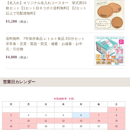
【名入れ】オリジナル名入れコースター 挙式用10
枚セット【1セット目ネコポス送料無料】【2セット
以上で宅配便無料】
¥3,200
（税込）
送料無料 7年保存食品 レトルト食品 3日分セット
非常食・災害・緊急・防災・備蓄・お歳暮・お中
元・引出物
¥4,880
（税込）
営業日カレンダー
今月(2026 年 8 月)
日
月
火
水
木
金
土
1
2
3
4
5
6
7
8
9
10
11
12
13
14
15
16
17
18
19
20
21
22