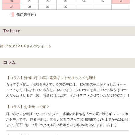
20
21
22
23
24
25
26
27
28
29
30
（
発送業務休）
Twitter
@lunaluce2010さんのツイート
コラム
【コラム】帰省の手土産に素麺ギフトがオススメな理由
もうすぐお盆…、帰省を考えている方の中には、 帰省時の手土産どうしよう～～
～？？なんて悩まれている方もいるのでは？ このコラムを書いている私もその一
人だったりします（笑） 悩みに悩んだ末、私がオススメさせていただく帰省の […]
【コラム】お中元って何？
日ごろからお世話になっている人に、感謝の気持ちを込めて夏に贈るギフト…それ
がお中元です。 贈る時期は、関東と関西で違っており関東では7月上旬から15日頃
まで、関西では、7月中旬から8月15日頃という地域差があります。 お […]