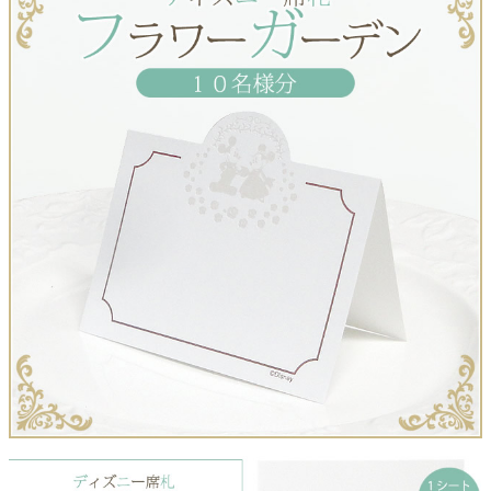
クロックギフト
ペーパーアイテム
DIY用品
引菓子
引出物ギフト
カタログギフト
ブライダルバッグ
演出用品
内祝い 出産祝い
季節イベント特集
会社概要