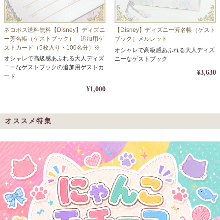
ネコポス送料無料【Disney】ディズニ
【Disney】ディズニー芳名帳（ゲスト
ー芳名帳（ゲストブック） 追加用ゲ
ブック）メルレット
ストカード（5枚入り・100名分）※
オシャレで高級感あふれる大人ディズ
同梱不可
オシャレで高級感あふれる大人ディズ
ニーなゲストブック
ニーなゲストブックの追加用ゲストカ
¥3,630
ード
¥1,000
オススメ特集