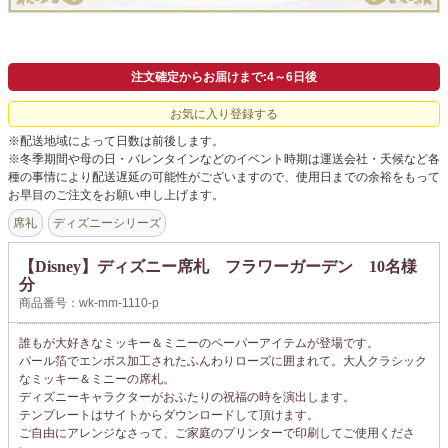
注文確定からお届けまで:4～6日後
お気に入り登録する
※配送地域によって日数は前後します。
※冬季期間や母の日・バレンタインなどのイベント時期は運送会社・天候など各
種の事情により配送遅延の可能性がございますので、使用日までの余裕をもって
お早目のご注文をお願い申し上げます。
席礼
ディズニーシリーズ
【Disney】ディズニー席札 フラワーガーデン 10名様
分
商品番号：wk-mm-1110-p
誰もが大好きなミッキー＆ミニーのペーパーアイテムが登場です。
パール箔でエンボス加工されたふんわりローズに囲まれて。大人クラシック
なミッキー＆ミニーの席札。
ディズニーキャラクターがおふたりの祝福の時を演出します。
テンプレートはサイトからダウンロードして頂けます。
ご自由にアレンジなさって、ご家庭のプリンターで印刷してご使用くださ