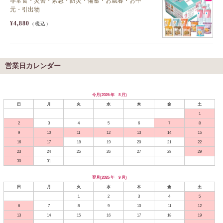
非常食・災害・緊急・防災・備蓄・お歳暮・お中
元・引出物
¥4,880
（税込）
営業日カレンダー
今月(2026 年 8 月)
日
月
火
水
木
金
土
1
2
3
4
5
6
7
8
9
10
11
12
13
14
15
16
17
18
19
20
21
22
23
24
25
26
27
28
29
30
31
翌月(2026 年 9 月)
日
月
火
水
木
金
土
1
2
3
4
5
6
7
8
9
10
11
12
13
14
15
16
17
18
19