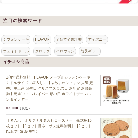
注目の検索ワード
シフォンケーキ
FLAVOR
子育て卒業証書
ディズニー
ウェイトドール
クロック
ハロウィン
防災ギフト
イチオシ商品
1個で送料無料 FLAVOR メープルシフォンケーキ
ミドルサイズ（箱入り）【ふわふわシフォン 人気 定
番】手土産 誕生日 クリスマス 記念日 お年賀 お歳暮
御中元 ギフト フレイバー 母の日 ホワイトデー バレ
ンタインデー
¥3,000
（税込）
【名入れ】オリジナル名入れコースター 挙式用10
枚セット【1セット目ネコポス送料無料】【2セット
以上で宅配便無料】