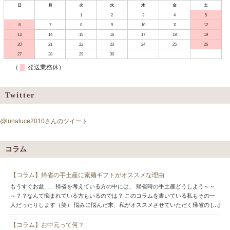
日
月
火
水
木
金
土
1
2
3
4
5
6
7
8
9
10
11
12
13
14
15
16
17
18
19
20
21
22
23
24
25
26
27
28
29
30
（
発送業務休）
Twitter
@lunaluce2010さんのツイート
コラム
【コラム】帰省の手土産に素麺ギフトがオススメな理由
もうすぐお盆…、帰省を考えている方の中には、 帰省時の手土産どうしよう～～
～？？なんて悩まれている方もいるのでは？ このコラムを書いている私もその一
人だったりします（笑） 悩みに悩んだ末、私がオススメさせていただく帰省の […]
【コラム】お中元って何？