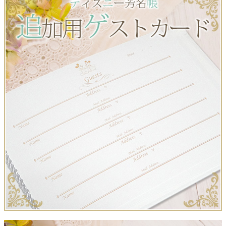
クロックギフト
ペーパーアイテム
DIY用品
引菓子
引出物ギフト
カタログギフト
ブライダルバッグ
演出用品
内祝い 出産祝い
季節イベント特集
会社概要