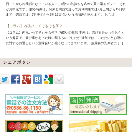
日ごろからお世話になっている人に、感謝の気持ちを込めて夏に贈るギフト…それ
がお中元です。 贈る時期は、関東と関西で違っており関東では7月上旬から15日頃
まで、関西では、7月中旬から8月15日頃という地域差があります。 お […]
【コラム】内祝いってそもそも何？
【コラム】内祝いってそもそも何？ 内祝いの意味 本来は、喜びを分かち合おうと
いう趣旨で、慶び事があった時に配るものでしたが 近年では、いただいたお祝い
に対するお返しという意味合いが強くなってきています。 披露宴の列席者に […]
シェアボタン