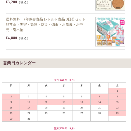
¥3,200
（税込）
送料無料 7年保存食品 レトルト食品 3日分セット
非常食・災害・緊急・防災・備蓄・お歳暮・お中
元・引出物
¥4,880
（税込）
営業日カレンダー
今月(2026 年 8 月)
日
月
火
水
木
金
土
1
2
3
4
5
6
7
8
9
10
11
12
13
14
15
16
17
18
19
20
21
22
23
24
25
26
27
28
29
30
31
翌月(2026 年 9 月)