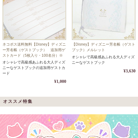
ネコポス送料無料【Disney】ディズニ
【Disney】ディズニー芳名帳（ゲスト
ー芳名帳（ゲストブック） 追加用ゲ
ブック）メルレット
ストカード（5枚入り・100名分）※
オシャレで高級感あふれる大人ディズ
同梱不可
オシャレで高級感あふれる大人ディズ
ニーなゲストブック
ニーなゲストブックの追加用ゲストカ
¥3,630
ード
¥1,000
オススメ特集