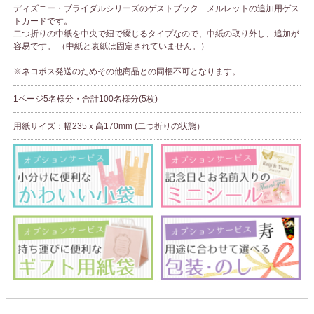
ディズニー・ブライダルシリーズのゲストブック メルレットの追加用ゲス
トカードです。
二つ折りの中紙を中央で紐で綴じるタイプなので、中紙の取り外し、追加が
容易です。 （中紙と表紙は固定されていません。）
※ネコポス発送のためその他商品との同梱不可となります。
1ページ5名様分・合計100名様分(5枚)
用紙サイズ：幅235ｘ高170mm (二つ折りの状態）