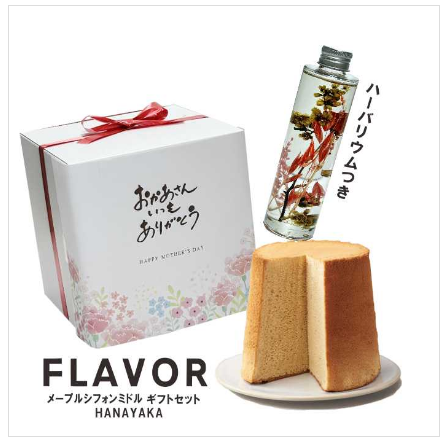
クロックギフト
ペーパーアイテム
DIY用品
引菓子
引出物ギフト
カタログギフト
ブライダルバッグ
演出用品
内祝い 出産祝い
季節イベント特集
会社概要