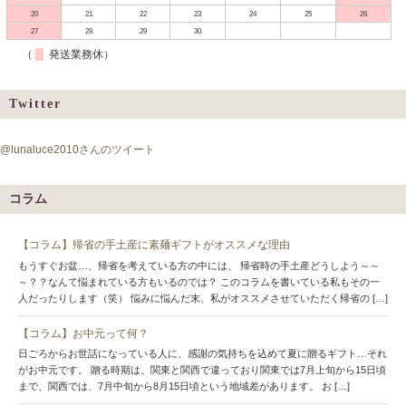
20
21
22
23
24
25
26
27
28
29
30
（
発送業務休）
Twitter
@lunaluce2010さんのツイート
コラム
【コラム】帰省の手土産に素麺ギフトがオススメな理由
もうすぐお盆…、帰省を考えている方の中には、 帰省時の手土産どうしよう～～
～？？なんて悩まれている方もいるのでは？ このコラムを書いている私もその一
人だったりします（笑） 悩みに悩んだ末、私がオススメさせていただく帰省の […]
【コラム】お中元って何？
日ごろからお世話になっている人に、感謝の気持ちを込めて夏に贈るギフト…それ
がお中元です。 贈る時期は、関東と関西で違っており関東では7月上旬から15日頃
まで、関西では、7月中旬から8月15日頃という地域差があります。 お […]