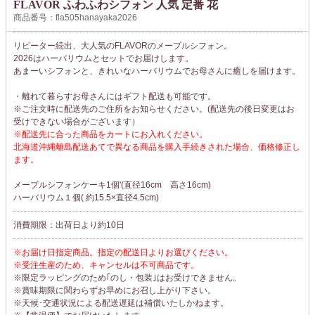
FLAVOR ふわふわシフォン 人気 定番 花
商品番号：fla505hanayaka2026
リピーター続出、大人気のFLAVORのメープルシフォン。
2026はハーバリウムとセットでお届けします。
あまーいシフォンと、きれいなハーバリウムでお母さんに癒しを届けます。
・離れて暮らすお母さんにはギフト配送も可能です。
※ご注文時に配送先のご住所をお知らせください。(配送先の後日変更はお
受けできない場合がございます）
※配送先に合った商品をカートにお入れください。
北海道沖縄離島配送あてで異なる商品を購入手続きされた場合、価格修正し
ます。
メープルシフォンケーキ1個'(直径16cm 高さ16cm)
ハーバリウム１個( 約15.5×直径4.5cm)
消費期限：出荷日より約10日
※お届け日指定商品。指定の配送日よりお選びください。
※受注生産のため、キャンセルは不可商品です。
※限定ラッピングのため｢のし・包装｣はお受けできません。
※賞味期限に関わらずお早めにお召し上がり下さい。
※天候･交通状況による配送遅延は補償いたしかねます。