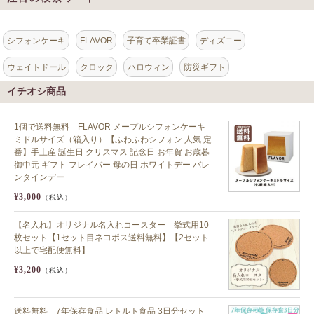
シフォンケーキ
FLAVOR
子育て卒業証書
ディズニー
ウェイトドール
クロック
ハロウィン
防災ギフト
イチオシ商品
1個で送料無料 FLAVOR メープルシフォンケーキ
ミドルサイズ（箱入り）【ふわふわシフォン 人気 定
番】手土産 誕生日 クリスマス 記念日 お年賀 お歳暮
御中元 ギフト フレイバー 母の日 ホワイトデー バレ
ンタインデー
¥3,000
（税込）
【名入れ】オリジナル名入れコースター 挙式用10
枚セット【1セット目ネコポス送料無料】【2セット
以上で宅配便無料】
¥3,200
（税込）
送料無料 7年保存食品 レトルト食品 3日分セット