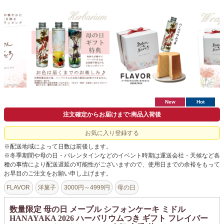
よくあるご質問
ドメイン指定受信について
無料サンプル・資料請求
お問合せ
New
Hot
注文確定からお届けまで:商品入荷後
お気に入り登録する
※配送地域によって日数は前後します。
※冬季期間や母の日・バレンタインなどのイベント時期は運送会社・天候など各
種の事情により配送遅延の可能性がございますので、使用日までの余裕をもって
お早目のご注文をお願い申し上げます。
FLAVOR
洋菓子
3000円～4999円
母の日
数量限定 母の日 メープル シフォンケーキ ミドル
HANAYAKA 2026 ハーバリウムつき ギフト フレイバー