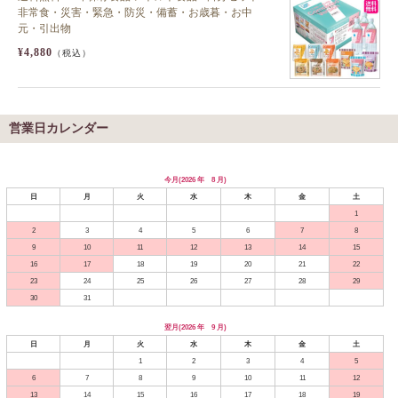
非常食・災害・緊急・防災・備蓄・お歳暮・お中
元・引出物
¥4,880
（税込）
営業日カレンダー
今月(2026 年 8 月)
日
月
火
水
木
金
土
1
2
3
4
5
6
7
8
9
10
11
12
13
14
15
16
17
18
19
20
21
22
23
24
25
26
27
28
29
30
31
翌月(2026 年 9 月)
日
月
火
水
木
金
土
1
2
3
4
5
6
7
8
9
10
11
12
13
14
15
16
17
18
19