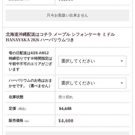
只今お取扱い出来ません
北海道沖縄配送はコチラ メープル シフォンケーキ ミドル
HANAYAKA 2026 ハーバリウムつき
母の日配送は4/28-AM12
時締切りです※時間指定は
午前中不可のエリアがござ
います
ハーバリウムのお色はおま
かせです。（選べません）
在庫状態
売り切れ
定価
¥4,688
（税込）
¥4,600
販売価格
（税込）