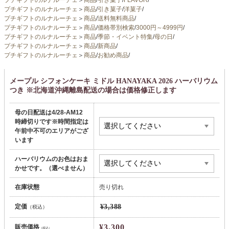
プチギフトのルナルーチェ
＞
商品
/
引き菓子
/
FLAVOR
/
プチギフトのルナルーチェ
＞
商品
/
引き菓子
/
洋菓子
/
プチギフトのルナルーチェ
＞
商品
/
送料無料商品
/
プチギフトのルナルーチェ
＞
商品
/
価格帯別検索
/
3000円～4999円
/
プチギフトのルナルーチェ
＞
商品
/
季節・イベント特集
/
母の日
/
プチギフトのルナルーチェ
＞
商品
/
新商品
/
プチギフトのルナルーチェ
＞
商品
/
お勧め商品
/
メープル シフォンケーキ ミドル HANAYAKA 2026 ハーバリウム
つき ※北海道沖縄離島配送の場合は価格修正します
母の日配送は4/28-AM12
時締切りです※時間指定は
午前中不可のエリアがござ
います
ハーバリウムのお色はおま
かせです。（選べません）
在庫状態
売り切れ
定価
¥3,388
（税込）
¥3,300
販売価格
（税込）