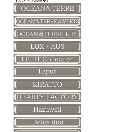
その他
和風ボード
その他
クリスマス
バレンタイン
ホワイトデー
母の日
父の日
敬老の日