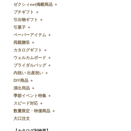
ゼクシィnet掲載商品 ＋
プチギフト ＋
ゼクシィnet掲載商品
引出物ギフト ＋
プチギフト
引菓子 ＋
ウェルカムプチギフト
引出物ギフト
ペーパーアイテム ＋
アメニティ
グラス
引菓子
両親贈呈 ＋
キャンディー・金平糖
タオル・石鹸・名披露目
バウムクーヘン
ペーパーアイテム
カタログギフト ＋
クッキー
ディズニーギフト
洋菓子
招待状
両親贈呈
ウェルカムボード ＋
スプーン
今治タオル
和菓子
席次表
ディズニーウェイトドール
カタログギフト
ブライダルバッグ ＋
チョコレート
引出物セット
FLAVOR
席札
ウェイトベア
OCEAN&TERRE GOURMET
ウェルカムボード
内祝い 出産祝い ＋
ディズニー
和食器
付箋・メッセージカード
子育て卒業証書
SHIKISAI ONE
カラーステンドグラス調
ブライダルバッグ
DIY商品 ＋
ドラジェ
名入れ贈呈品
印刷代行
クロックギフト
Grace
ガラス
内祝い 出産祝い
演出用品 ＋
プチタオル
特選ギフト
ディズニーシリーズ
フラワータイプ
DIY商品
季節イベント特集 ＋
席札立て
珈琲・紅茶
ペンダントクロック
演出用品
スピード対応 ＋
耳かき＆ぺん
鰹節・フード
ミラー
リングピロー
季節イベント特集
数量限定・特価商品 ＋
紅茶＆コーヒー
メッセージパズル
ブーケプルズ
サクラ
スピード対応
大口注文
和風プチギフト
似顔絵
結婚証明書
クローバー
即日お急ぎ発送
数量限定・特価商品
エシカルプチギフト
名詩
ゲストブック
ハロウィン
特急名入れ製造
【カタログ別検索】