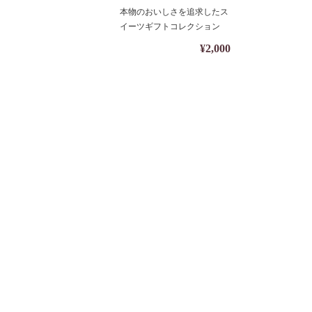
ーツ・ギフト・焼き菓
本物のおいしさを追求したス
子】【包装・熨斗対応】
イーツギフトコレクション
¥2,000