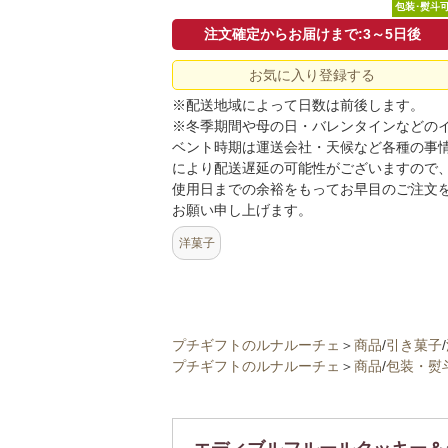
包装･熨斗
注文確定からお届けまで:3～5日後
お気に入り登録する
※配送地域によって日数は前後します。
※冬季期間や母の日・バレンタインなどの
ベント時期は運送会社・天候など各種の事
により配送遅延の可能性がございますので
使用日までの余裕をもってお早目のご注文
お願い申し上げます。
洋菓子
プチギフトのルナルーチェ
＞
商品
/
引き菓子
/
プチギフトのルナルーチェ
＞
商品
/
包装・熨