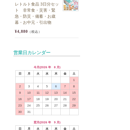
レトルト食品 3日分セッ
ト 非常食・災害・緊
急・防災・備蓄・お歳
暮・お中元・引出物
¥4,880
（税込）
営業日カレンダー
今月(2026 年 8 月)
日
月
火
水
木
金
土
1
2
3
4
5
6
7
8
9
10
11
12
13
14
15
16
17
18
19
20
21
22
23
24
25
26
27
28
29
30
31
翌月(2026 年 9 月)
日
月
火
水
木
金
土