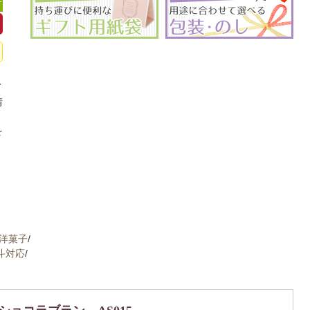
可
イ
情
、
を
洋菓子
/
斗対応
/