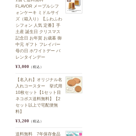
FLAVOR メープルシフ
ォンケーキ ミドルサイ
ズ（箱入り）【ふわふわ
シフォン 人気 定番】手
土産 誕生日 クリスマス
記念日 お年賀 お歳暮 御
中元 ギフト フレイバー
母の日 ホワイトデー バ
レンタインデー
¥3,000
（税込）
【名入れ】オリジナル名
入れコースター 挙式用
10枚セット【1セット目
ネコポス送料無料】【2
セット以上で宅配便無
料】
¥3,200
（税込）
送料無料 7年保存食品