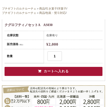
プチギフトのルナルーチェ
＞
商品
/
引き菓子
/
洋菓子
/
プチギフトのルナルーチェ
＞
商品
/
包装・熨斗対応
/
クグロフティノセットA AS030
在庫状態
在庫有り
¥2,000
販売価格
（税込）
数量