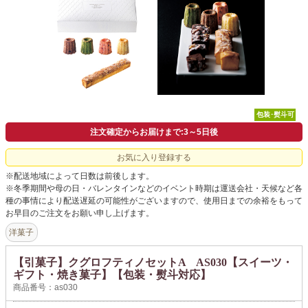
よくあるご質問
ドメイン指定受信について
無料サンプル・資料請求
お問合せ
包装･熨斗可
注文確定からお届けまで:3～5日後
お気に入り登録する
※配送地域によって日数は前後します。
※冬季期間や母の日・バレンタインなどのイベント時期は運送会社・天候など各
種の事情により配送遅延の可能性がございますので、使用日までの余裕をもって
お早目のご注文をお願い申し上げます。
洋菓子
【引菓子】クグロフティノセットA AS030【スイーツ・
ギフト・焼き菓子】【包装・熨斗対応】
商品番号：as030