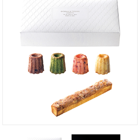
クロックギフト
ペーパーアイテム
DIY用品
引菓子
引出物ギフト
カタログギフト
ブライダルバッグ
演出用品
内祝い 出産祝い
季節イベント特集
会社概要