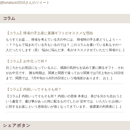
@lunaluce2010さんのツイート
コラム
【コラム】帰省の手土産に素麺ギフトがオススメな理由
もうすぐお盆…、帰省を考えている方の中には、 帰省時の手土産どうしよう～～
～？？なんて悩まれている方もいるのでは？ このコラムを書いている私もその一
人だったりします（笑） 悩みに悩んだ末、私がオススメさせていただく帰省の […]
【コラム】お中元って何？
日ごろからお世話になっている人に、感謝の気持ちを込めて夏に贈るギフト…それ
がお中元です。 贈る時期は、関東と関西で違っており関東では7月上旬から15日頃
まで、関西では、7月中旬から8月15日頃という地域差があります。 お […]
【コラム】内祝いってそもそも何？
【コラム】内祝いってそもそも何？ 内祝いの意味 本来は、喜びを分かち合おうと
いう趣旨で、慶び事があった時に配るものでしたが 近年では、いただいたお祝い
に対するお返しという意味合いが強くなってきています。 披露宴の列席者に […]
シェアボタン