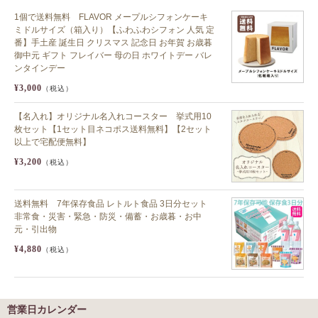
1個で送料無料 FLAVOR メープルシフォンケーキ
ミドルサイズ（箱入り）【ふわふわシフォン 人気 定
番】手土産 誕生日 クリスマス 記念日 お年賀 お歳暮
御中元 ギフト フレイバー 母の日 ホワイトデー バレ
ンタインデー
¥3,000
（税込）
【名入れ】オリジナル名入れコースター 挙式用10
枚セット【1セット目ネコポス送料無料】【2セット
以上で宅配便無料】
¥3,200
（税込）
送料無料 7年保存食品 レトルト食品 3日分セット
非常食・災害・緊急・防災・備蓄・お歳暮・お中
元・引出物
¥4,880
（税込）
営業日カレンダー