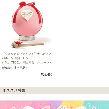
【ウェルカムプチギフト】★ハピネス
バルーン30個 ピン
ク//conTB001【演出用品・バルーン・
シュガー】
新感覚の演出用品！
¥26,400
オススメ特集