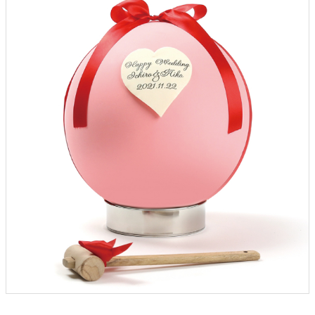
クロックギフト
ペーパーアイテム
DIY用品
引菓子
引出物ギフト
カタログギフト
ブライダルバッグ
演出用品
内祝い 出産祝い
季節イベント特集
会社概要