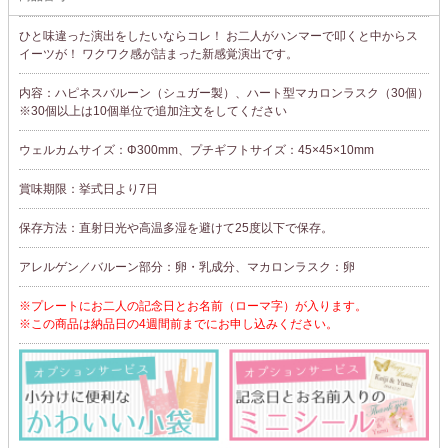
ひと味違った演出をしたいならコレ！ お二人がハンマーで叩くと中からス
イーツが！ ワクワク感が詰まった新感覚演出です。
内容：ハピネスバルーン（シュガー製）、ハート型マカロンラスク（30個）
※30個以上は10個単位で追加注文をしてください
ウェルカムサイズ：Φ300mm、プチギフトサイズ：45×45×10mm
賞味期限：挙式日より7日
保存方法：直射日光や高温多湿を避けて25度以下で保存。
アレルゲン／バルーン部分：卵・乳成分、マカロンラスク：卵
※プレートにお二人の記念日とお名前（ローマ字）が入ります。
※この商品は納品日の4週間前までにお申し込みください。