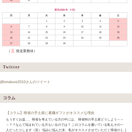
30
31
翌月(2026 年 9 月)
日
月
火
水
木
金
土
1
2
3
4
5
6
7
8
9
10
11
12
13
14
15
16
17
18
19
20
21
22
23
24
25
26
27
28
29
30
（
発送業務休）
Twitter
@lunaluce2010さんのツイート
コラム
【コラム】帰省の手土産に素麺ギフトがオススメな理由
もうすぐお盆…、帰省を考えている方の中には、 帰省時の手土産どうしよう～～
～？？なんて悩まれている方もいるのでは？ このコラムを書いている私もその一
人だったりします（笑） 悩みに悩んだ末、私がオススメさせていただく帰省の […]