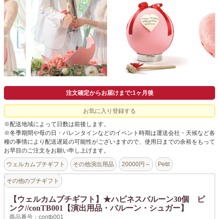
よくあるご質問
ドメイン指定受信について
無料サンプル・資料請求
お問合せ
注文確定からお届けまで:1ヶ月後
お気に入り登録する
※配送地域によって日数は前後します。
※冬季期間や母の日・バレンタインなどのイベント時期は運送会社・天候など各
種の事情により配送遅延の可能性がございますので、使用日までの余裕をもって
お早目のご注文をお願い申し上げます。
ウェルカムプチギフト
その他演出用品
20000円～
Petit
その他のプチギフト
【ウェルカムプチギフト】★ハピネスバルーン30個 ピ
ンク//conTB001【演出用品・バルーン・シュガー】
商品番号：contb001