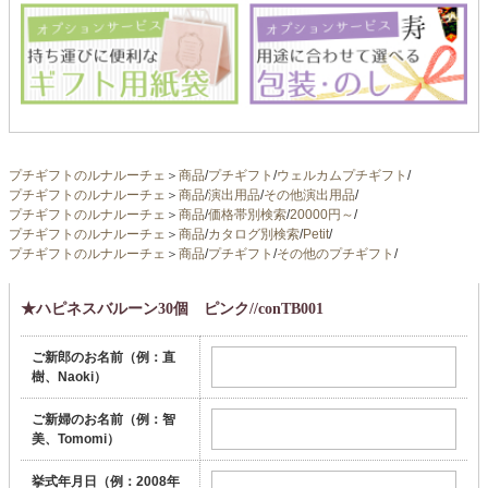
プチギフトのルナルーチェ
＞
商品
/
プチギフト
/
ウェルカムプチギフト
/
プチギフトのルナルーチェ
＞
商品
/
演出用品
/
その他演出用品
/
プチギフトのルナルーチェ
＞
商品
/
価格帯別検索
/
20000円～
/
プチギフトのルナルーチェ
＞
商品
/
カタログ別検索
/
Petit
/
プチギフトのルナルーチェ
＞
商品
/
プチギフト
/
その他のプチギフト
/
★ハピネスバルーン30個 ピンク//conTB001
ご新郎のお名前（例：直
樹、Naoki）
ご新婦のお名前（例：智
美、Tomomi）
挙式年月日（例：2008年