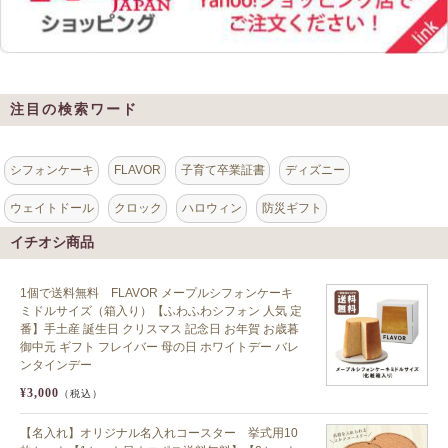
注目の検索ワード
シフォンケーキ
FLAVOR
子育て卒業証書
ディズニー
ウェイトドール
クロック
ハロウィン
防災ギフト
イチオシ商品
1個で送料無料 FLAVOR メープルシフォンケーキ
ミドルサイズ（箱入り）【ふわふわシフォン 人気 定
番】手土産 誕生日 クリスマス 記念日 お年賀 お歳暮
御中元 ギフト フレイバー 母の日 ホワイトデー バレ
ンタインデー
¥3,000
（税込）
【名入れ】オリジナル名入れコースター 挙式用10