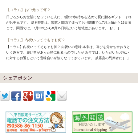
【コラム】お中元って何？
日ごろからお世話になっている人に、感謝の気持ちを込めて夏に贈るギフト…それ
がお中元です。 贈る時期は、関東と関西で違っており関東では7月上旬から15日頃
まで、関西では、7月中旬から8月15日頃という地域差があります。 お […]
【コラム】内祝いってそもそも何？
【コラム】内祝いってそもそも何？ 内祝いの意味 本来は、喜びを分かち合おうと
いう趣旨で、慶び事があった時に配るものでしたが 近年では、いただいたお祝い
に対するお返しという意味合いが強くなってきています。 披露宴の列席者に […]
シェアボタン