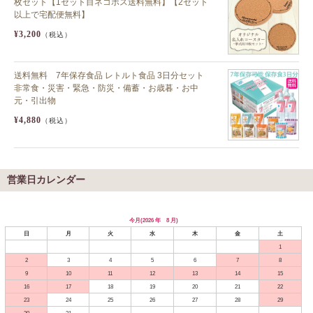
枚セット【1セット目ネコポス送料無料】【2セット
以上で宅配便無料】
¥3,200
（税込）
送料無料 7年保存食品 レトルト食品 3日分セット
非常食・災害・緊急・防災・備蓄・お歳暮・お中
元・引出物
¥4,880
（税込）
営業日カレンダー
今月(2026 年 8 月)
日
月
火
水
木
金
土
1
2
3
4
5
6
7
8
9
10
11
12
13
14
15
16
17
18
19
20
21
22
23
24
25
26
27
28
29