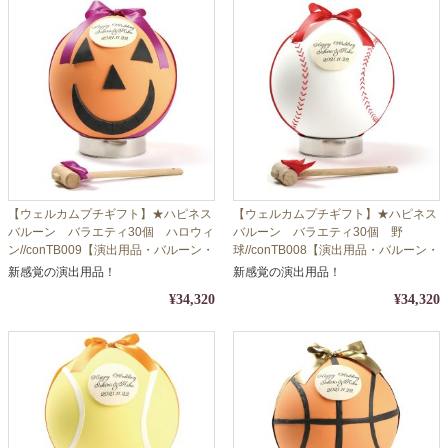
【ウェルカムプチギフト】★ハピネス
【ウェルカムプチギフト】★ハピネス
バルーン バラエティ30個 ハロウィ
バルーン バラエティ30個 野
ン//conTB009【演出用品・バルーン・
球//conTB008【演出用品・バルーン・
シュガー】
シュガー】
新感覚の演出用品！
新感覚の演出用品！
¥34,320
¥34,320