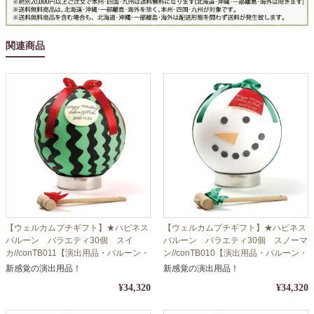
関連商品
【ウェルカムプチギフト】★ハピネス
【ウェルカムプチギフト】★ハピネス
バルーン バラエティ30個 スイ
バルーン バラエティ30個 スノーマ
カ//conTB011【演出用品・バルーン・
ン//conTB010【演出用品・バルーン・
シュガー】
シュガー】
新感覚の演出用品！
新感覚の演出用品！
¥34,320
¥34,320