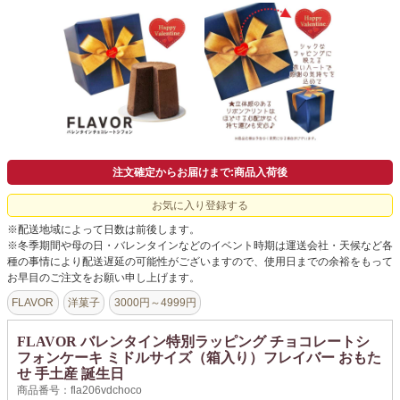
注文確定からお届けまで:商品入荷後
お気に入り登録する
※配送地域によって日数は前後します。
※冬季期間や母の日・バレンタインなどのイベント時期は運送会社・天候など各
種の事情により配送遅延の可能性がございますので、使用日までの余裕をもって
お早目のご注文をお願い申し上げます。
FLAVOR
洋菓子
3000円～4999円
FLAVOR バレンタイン特別ラッピング チョコレートシ
フォンケーキ ミドルサイズ（箱入り）フレイバー おもた
せ 手土産 誕生日
商品番号：fla206vdchoco