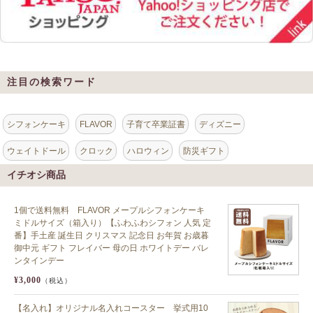
注目の検索ワード
シフォンケーキ
FLAVOR
子育て卒業証書
ディズニー
ウェイトドール
クロック
ハロウィン
防災ギフト
イチオシ商品
1個で送料無料 FLAVOR メープルシフォンケーキ
ミドルサイズ（箱入り）【ふわふわシフォン 人気 定
番】手土産 誕生日 クリスマス 記念日 お年賀 お歳暮
御中元 ギフト フレイバー 母の日 ホワイトデー バレ
ンタインデー
¥3,000
（税込）
【名入れ】オリジナル名入れコースター 挙式用10