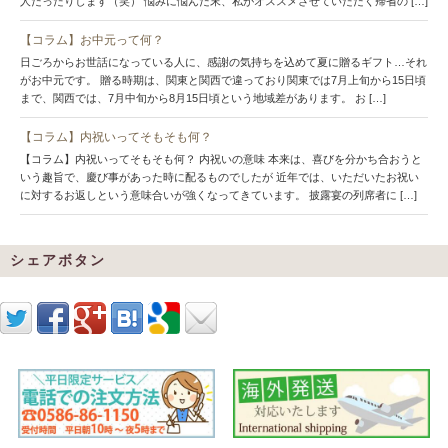
人だったりします（笑） 悩みに悩んだ末、私がオススメさせていただく帰省の […]
【コラム】お中元って何？
日ごろからお世話になっている人に、感謝の気持ちを込めて夏に贈るギフト…それ
がお中元です。 贈る時期は、関東と関西で違っており関東では7月上旬から15日頃
まで、関西では、7月中旬から8月15日頃という地域差があります。 お […]
【コラム】内祝いってそもそも何？
【コラム】内祝いってそもそも何？ 内祝いの意味 本来は、喜びを分かち合おうと
いう趣旨で、慶び事があった時に配るものでしたが 近年では、いただいたお祝い
に対するお返しという意味合いが強くなってきています。 披露宴の列席者に […]
シェアボタン