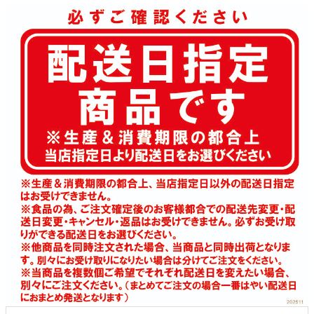
クロックギフト
ペーパーアイテム
DIY用品
引菓子
引出物ギフト
カタログギフト
ブライダルバッグ
演出用品
内祝い 出産祝い
季節イベント特集
会社概要