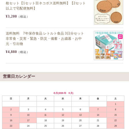
枚セット【1セット目ネコポス送料無料】【2セット
以上で宅配便無料】
¥3,200
（税込）
送料無料 7年保存食品 レトルト食品 3日分セット
非常食・災害・緊急・防災・備蓄・お歳暮・お中
元・引出物
¥4,880
（税込）
営業日カレンダー
今月(2026 年 8 月)
日
月
火
水
木
金
土
1
2
3
4
5
6
7
8
9
10
11
12
13
14
15
16
17
18
19
20
21
22
23
24
25
26
27
28
29