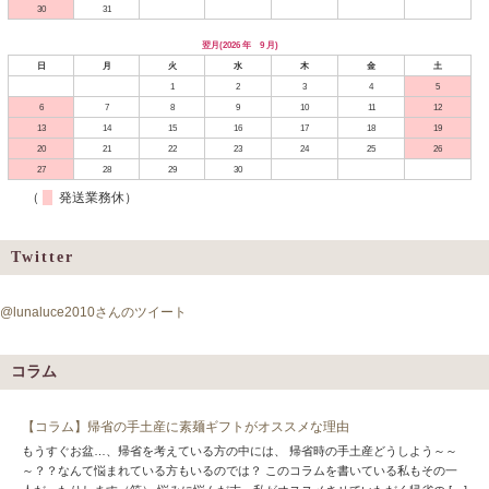
30
31
翌月(2026 年 9 月)
日
月
火
水
木
金
土
1
2
3
4
5
6
7
8
9
10
11
12
13
14
15
16
17
18
19
20
21
22
23
24
25
26
27
28
29
30
（
発送業務休）
Twitter
@lunaluce2010さんのツイート
コラム
【コラム】帰省の手土産に素麺ギフトがオススメな理由
もうすぐお盆…、帰省を考えている方の中には、 帰省時の手土産どうしよう～～
～？？なんて悩まれている方もいるのでは？ このコラムを書いている私もその一