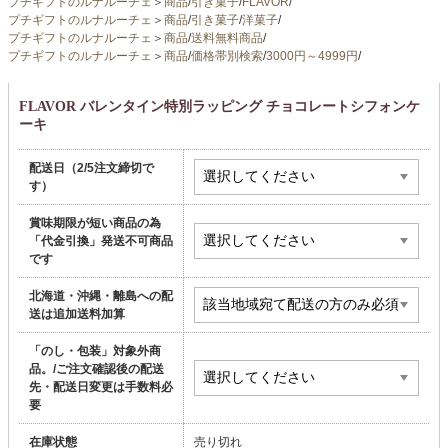
プチギフトのルナルーチェ
＞
商品
/
引き菓子
/
FLAVOR
/
プチギフトのルナルーチェ
＞
商品
/
引き菓子
/
洋菓子
/
プチギフトのルナルーチェ
＞
商品
/
送料無料商品
/
プチギフトのルナルーチェ
＞
商品
/
価格帯別検索
/
3000円～4999円
/
FLAVOR バレンタイン特別ラッピング チョコレートシフォンケ
ーキ
配送日（2/5注文締切で
す）
賞味期限が短い商品の為
「代金引換」発送不可商品
です
北海道・沖縄・離島への配
送は追加送料加算
「のし・包装」対象外商
品。/ご注文確認後の配送
先・配送日変更は手数料必
要
在庫状態
売り切れ