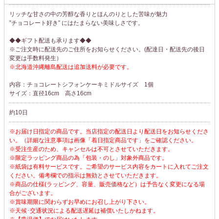
リッチな甘さの中の芳醇な香りとほんのりとした苦味が魅力
”チョコレート好き” にはたまらない美味しさです。
◆◆ギフト配送も承ります◆◆
※ご注文時に配送先のご住所をお知らせください。(配達日・配送先の後日
変更は手数料発生）
※北海道沖縄離島配送は追加送料が必要です。
内容：チョコレートシフォンケーキミドルサイズ 1個
サイズ：直径16cm 高さ16cm
約10日
※お届け日指定の商品です。当店指定の配送日より配送日をお知らせくださ
い。（詳細な注意事項は画像「着日指定商品です」をご確認ください。
※受注生産のため、キャンセルは不可とさせていただきます。
※限定ラッピング商品の為「包装・のし」対象外商品です。
※紙袋は有料サービスです。ご希望のサービス内容をカートに入れてご注文
ください。備考欄での指示は無効とさせていただきます。
※商品の仕様(ラッピング、容量、販売価格など）は予告なく変更になる場
合がございます。
※賞味期限に関わらずお早めにお召し上がり下さい。
※天候･交通状況による配送遅延は補償いたしかねます。