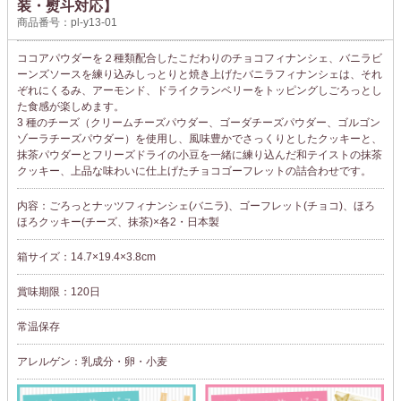
装・熨斗対応】
商品番号：pl-y13-01
ココアパウダーを２種類配合したこだわりのチョコフィナンシェ、バニラビ
ーンズソースを練り込みしっとりと焼き上げたバニラフィナンシェは、それ
ぞれにくるみ、アーモンド、ドライクランベリーをトッピングしごろっとし
た食感が楽しめます。
3 種のチーズ（クリームチーズパウダー、ゴーダチーズパウダー、ゴルゴン
ゾーラチーズパウダー）を使用し、風味豊かでさっくりとしたクッキーと、
抹茶パウダーとフリーズドライの小豆を一緒に練り込んだ和テイストの抹茶
クッキー、上品な味わいに仕上げたチョコゴーフレットの詰合わせです。
内容：ごろっとナッツフィナンシェ(バニラ)、ゴーフレット(チョコ)、ほろ
ほろクッキー(チーズ、抹茶)×各2・日本製
箱サイズ：14.7×19.4×3.8cm
賞味期限：120日
常温保存
アレルゲン：乳成分・卵・小麦