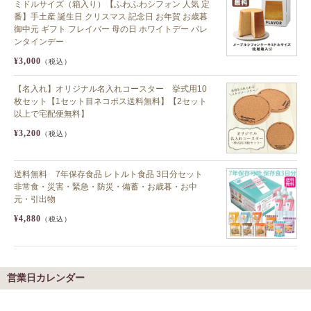
ミドルサイズ（箱入り）【ふわふわシフォン 人気 定
番】手土産 誕生日 クリスマス 記念日 お年賀 お歳暮
御中元 ギフト フレイバー 母の日 ホワイトデー バレ
ンタインデー
¥3,000
（税込）
【名入れ】オリジナル名入れコースター 挙式用10
枚セット【1セット目ネコポス送料無料】【2セット
以上で宅配便無料】
¥3,200
（税込）
送料無料 7年保存食品 レトルト食品 3日分セット
非常食・災害・緊急・防災・備蓄・お歳暮・お中
元・引出物
¥4,880
（税込）
営業日カレンダー