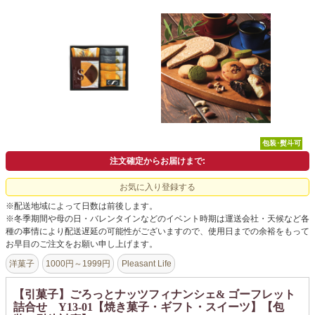
よくあるご質問
ドメイン指定受信について
無料サンプル・資料請求
お問合せ
包装･熨斗可
注文確定からお届けまで:
お気に入り登録する
※配送地域によって日数は前後します。
※冬季期間や母の日・バレンタインなどのイベント時期は運送会社・天候など各
種の事情により配送遅延の可能性がございますので、使用日までの余裕をもって
お早目のご注文をお願い申し上げます。
洋菓子
1000円～1999円
Pleasant Life
【引菓子】ごろっとナッツフィナンシェ& ゴーフレット
詰合せ Y13-01【焼き菓子・ギフト・スイーツ】【包