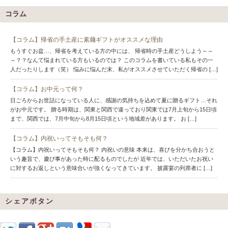
コラム
【コラム】帰省の手土産に素麺ギフトがオススメな理由
もうすぐお盆…、帰省を考えている方の中には、 帰省時の手土産どうしよう～～
～？？なんて悩まれている方もいるのでは？ このコラムを書いている私もその一
人だったりします（笑） 悩みに悩んだ末、私がオススメさせていただく帰省の […]
【コラム】お中元って何？
日ごろからお世話になっている人に、感謝の気持ちを込めて夏に贈るギフト…それ
がお中元です。 贈る時期は、関東と関西で違っており関東では7月上旬から15日頃
まで、関西では、7月中旬から8月15日頃という地域差があります。 お […]
【コラム】内祝いってそもそも何？
【コラム】内祝いってそもそも何？ 内祝いの意味 本来は、喜びを分かち合おうと
いう趣旨で、慶び事があった時に配るものでしたが 近年では、いただいたお祝い
に対するお返しという意味合いが強くなってきています。 披露宴の列席者に […]
シェアボタン