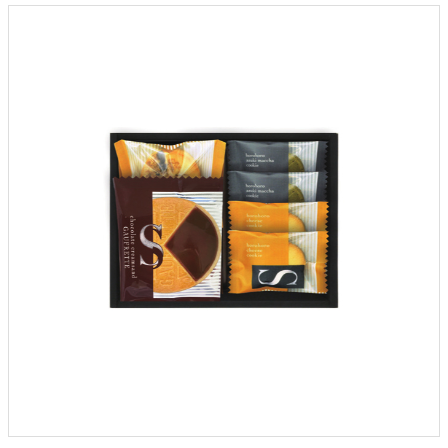
クロックギフト
ペーパーアイテム
DIY用品
引菓子
引出物ギフト
カタログギフト
ブライダルバッグ
演出用品
内祝い 出産祝い
季節イベント特集
会社概要