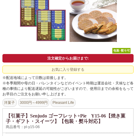
よくあるご質問
ドメイン指定受信について
無料サンプル・資料請求
お問合せ
包装･熨斗可
注文確定からお届けまで:
お気に入り登録する
※配送地域によって日数は前後します。
※冬季期間や母の日・バレンタインなどのイベント時期は運送会社・天候など各
種の事情により配送遅延の可能性がございますので、使用日までの余裕をもって
お早目のご注文をお願い申し上げます。
洋菓子
3000円～4999円
Pleasant Life
【引菓子】Senjudo ゴーフレット+Pie Y15-06【焼き菓
子・ギフト・スイーツ】【包装・熨斗対応】
商品番号：pl-y15-06