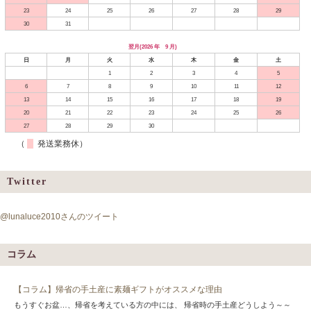
23
24
25
26
27
28
29
30
31
翌月(2026 年 9 月)
日
月
火
水
木
金
土
1
2
3
4
5
6
7
8
9
10
11
12
13
14
15
16
17
18
19
20
21
22
23
24
25
26
27
28
29
30
（
発送業務休）
Twitter
@lunaluce2010さんのツイート
コラム
【コラム】帰省の手土産に素麺ギフトがオススメな理由
もうすぐお盆…、帰省を考えている方の中には、 帰省時の手土産どうしよう～～