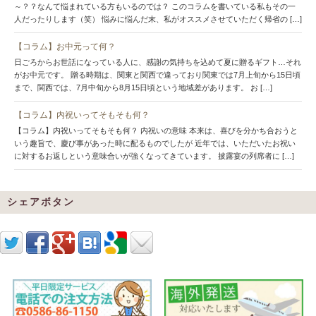
～？？なんて悩まれている方もいるのでは？ このコラムを書いている私もその一
人だったりします（笑） 悩みに悩んだ末、私がオススメさせていただく帰省の […]
【コラム】お中元って何？
日ごろからお世話になっている人に、感謝の気持ちを込めて夏に贈るギフト…それ
がお中元です。 贈る時期は、関東と関西で違っており関東では7月上旬から15日頃
まで、関西では、7月中旬から8月15日頃という地域差があります。 お […]
【コラム】内祝いってそもそも何？
【コラム】内祝いってそもそも何？ 内祝いの意味 本来は、喜びを分かち合おうと
いう趣旨で、慶び事があった時に配るものでしたが 近年では、いただいたお祝い
に対するお返しという意味合いが強くなってきています。 披露宴の列席者に […]
シェアボタン