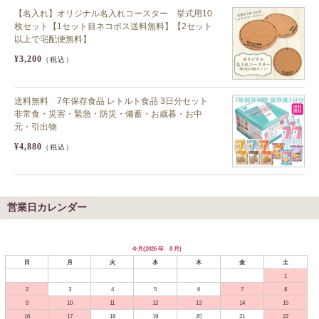
【名入れ】オリジナル名入れコースター 挙式用10
枚セット【1セット目ネコポス送料無料】【2セット
以上で宅配便無料】
¥3,200
（税込）
送料無料 7年保存食品 レトルト食品 3日分セット
非常食・災害・緊急・防災・備蓄・お歳暮・お中
元・引出物
¥4,880
（税込）
営業日カレンダー
今月(2026 年 8 月)
日
月
火
水
木
金
土
1
2
3
4
5
6
7
8
9
10
11
12
13
14
15
16
17
18
19
20
21
22