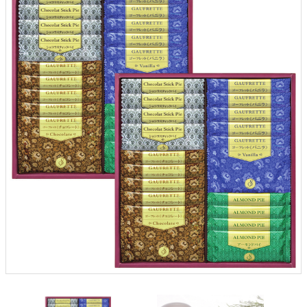
クロックギフト
ペーパーアイテム
DIY用品
引菓子
引出物ギフト
カタログギフト
ブライダルバッグ
演出用品
内祝い 出産祝い
季節イベント特集
会社概要