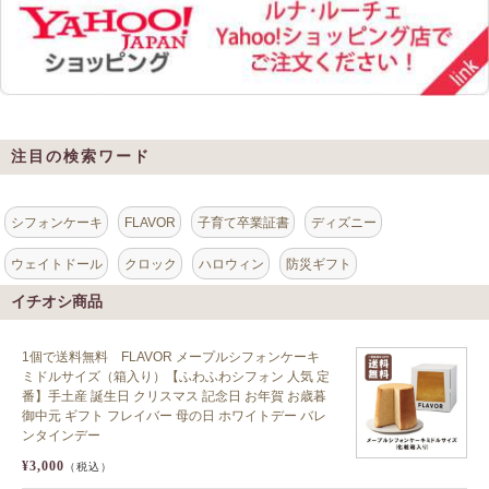
注目の検索ワード
シフォンケーキ
FLAVOR
子育て卒業証書
ディズニー
ウェイトドール
クロック
ハロウィン
防災ギフト
イチオシ商品
1個で送料無料 FLAVOR メープルシフォンケーキ
ミドルサイズ（箱入り）【ふわふわシフォン 人気 定
番】手土産 誕生日 クリスマス 記念日 お年賀 お歳暮
御中元 ギフト フレイバー 母の日 ホワイトデー バレ
ンタインデー
¥3,000
（税込）