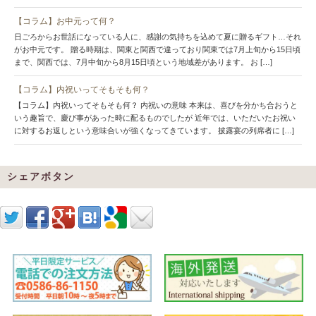
【コラム】お中元って何？
日ごろからお世話になっている人に、感謝の気持ちを込めて夏に贈るギフト…それ
がお中元です。 贈る時期は、関東と関西で違っており関東では7月上旬から15日頃
まで、関西では、7月中旬から8月15日頃という地域差があります。 お […]
【コラム】内祝いってそもそも何？
【コラム】内祝いってそもそも何？ 内祝いの意味 本来は、喜びを分かち合おうと
いう趣旨で、慶び事があった時に配るものでしたが 近年では、いただいたお祝い
に対するお返しという意味合いが強くなってきています。 披露宴の列席者に […]
シェアボタン