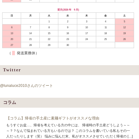
翌月(2026 年 9 月)
日
月
火
水
木
金
土
1
2
3
4
5
6
7
8
9
10
11
12
13
14
15
16
17
18
19
20
21
22
23
24
25
26
27
28
29
30
（
発送業務休）
Twitter
@lunaluce2010さんのツイート
コラム
【コラム】帰省の手土産に素麺ギフトがオススメな理由
もうすぐお盆…、帰省を考えている方の中には、 帰省時の手土産どうしよう～～
～？？なんて悩まれている方もいるのでは？ このコラムを書いている私もその一
人だったりします（笑） 悩みに悩んだ末、私がオススメさせていただく帰省の […]