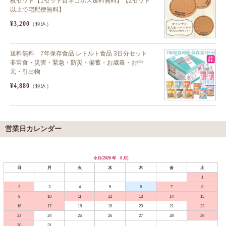
枚セット【1セット目ネコポス送料無料】【2セット
以上で宅配便無料】
¥3,200
（税込）
送料無料 7年保存食品 レトルト食品 3日分セット
非常食・災害・緊急・防災・備蓄・お歳暮・お中
元・引出物
¥4,880
（税込）
営業日カレンダー
今月(2026 年 8 月)
日
月
火
水
木
金
土
1
2
3
4
5
6
7
8
9
10
11
12
13
14
15
16
17
18
19
20
21
22
23
24
25
26
27
28
29
30
31