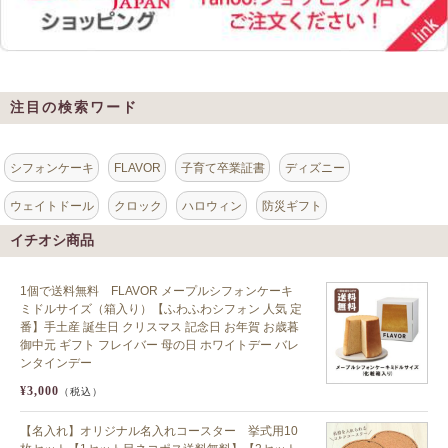
注目の検索ワード
シフォンケーキ
FLAVOR
子育て卒業証書
ディズニー
ウェイトドール
クロック
ハロウィン
防災ギフト
イチオシ商品
1個で送料無料 FLAVOR メープルシフォンケーキ
ミドルサイズ（箱入り）【ふわふわシフォン 人気 定
番】手土産 誕生日 クリスマス 記念日 お年賀 お歳暮
御中元 ギフト フレイバー 母の日 ホワイトデー バレ
ンタインデー
¥3,000
（税込）
【名入れ】オリジナル名入れコースター 挙式用10