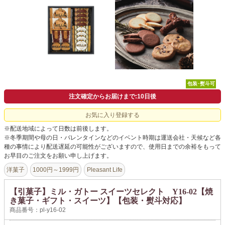
よくあるご質問
ドメイン指定受信について
無料サンプル・資料請求
お問合せ
包装･熨斗可
注文確定からお届けまで:10日後
お気に入り登録する
※配送地域によって日数は前後します。
※冬季期間や母の日・バレンタインなどのイベント時期は運送会社・天候など各
種の事情により配送遅延の可能性がございますので、使用日までの余裕をもって
お早目のご注文をお願い申し上げます。
洋菓子
1000円～1999円
Pleasant Life
【引菓子】ミル・ガトー スイーツセレクト Y16-02【焼
き菓子・ギフト・スイーツ】【包装・熨斗対応】
商品番号：pl-y16-02