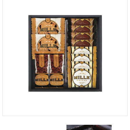
クロックギフト
ペーパーアイテム
DIY用品
引菓子
引出物ギフト
カタログギフト
ブライダルバッグ
演出用品
内祝い 出産祝い
季節イベント特集
会社概要