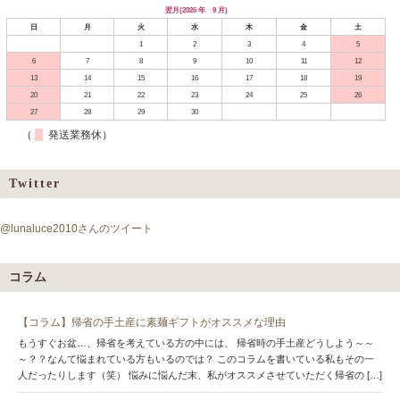
翌月(2026 年 9 月)
日
月
火
水
木
金
土
1
2
3
4
5
6
7
8
9
10
11
12
13
14
15
16
17
18
19
20
21
22
23
24
25
26
27
28
29
30
（
発送業務休）
Twitter
@lunaluce2010さんのツイート
コラム
【コラム】帰省の手土産に素麺ギフトがオススメな理由
もうすぐお盆…、帰省を考えている方の中には、 帰省時の手土産どうしよう～～
～？？なんて悩まれている方もいるのでは？ このコラムを書いている私もその一
人だったりします（笑） 悩みに悩んだ末、私がオススメさせていただく帰省の […]