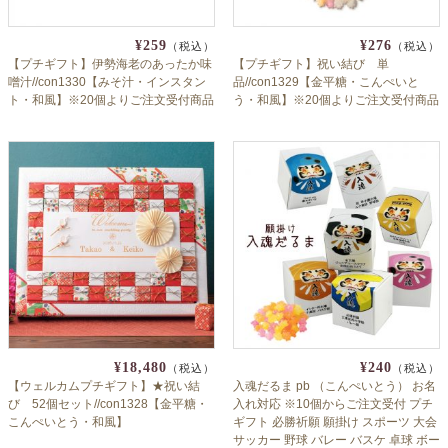
¥259
¥276
（税込）
（税込）
【プチギフト】伊勢海老のあったか味
【プチギフト】祝い結び 単
噌汁//con1330【みそ汁・インスタン
品//con1329【金平糖・こんぺいと
ト・和風】※20個よりご注文受付商品
う・和風】※20個よりご注文受付商品
¥18,480
¥240
（税込）
（税込）
【ウェルカムプチギフト】★祝い結
入魂だるま pb （こんぺいとう） お名
び 52個セット//con1328【金平糖・
入れ対応 ※10個からご注文受付 プチ
こんぺいとう・和風】
ギフト 必勝祈願 願掛け スポーツ 大会
サッカー 野球 バレー バスケ 卓球 ボー