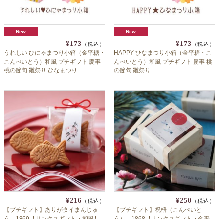
New
New
¥173
¥173
（税込）
（税込）
うれしい ひにゃまつり小箱（金平糖・
HAPPY ひなまつり小箱（金平糖・こ
こんぺいとう）和風 プチギフト 慶事
んぺいとう）和風 プチギフト 慶事 桃
桃の節句 雛祭り ひなまつり
の節句 雛祭り
¥216
¥250
（税込）
（税込）
【プチギフト】ありがタイまんじゅ
【プチギフト】祝枡（こんぺいと
う 1869【サンクスギフト・和風】
う） 1868【サンクスギフト・金平