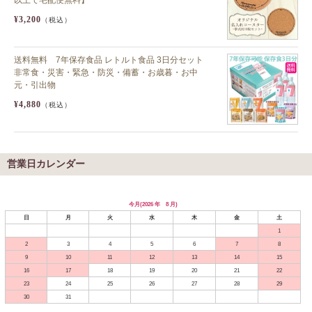
¥3,200
（税込）
送料無料 7年保存食品 レトルト食品 3日分セット
非常食・災害・緊急・防災・備蓄・お歳暮・お中
元・引出物
¥4,880
（税込）
営業日カレンダー
今月(2026 年 8 月)
日
月
火
水
木
金
土
1
2
3
4
5
6
7
8
9
10
11
12
13
14
15
16
17
18
19
20
21
22
23
24
25
26
27
28
29
30
31