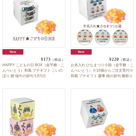
New
New
¥173
¥220
（税込）
（税込）
HAPPY こどもの日 BOX（金平糖・こ
お名入れ ひなまつり小箱（金平糖・こ
んぺいとう）和風 プチギフト こいの
んぺいとう）※10個からご注文受付※
ぼり 鯉 端午の節句 5月5日
和風 プチギフト 慶事 桃の節句 雛祭り