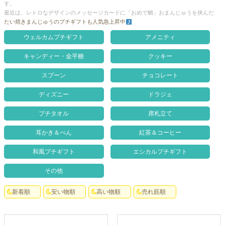
す。
クロックギフト
最近は、レトロなデザインのメッセージカードに「おめで鯛」おまんじゅうを挟んだ
たい焼きまんじゅうのプチギフトも人気急上昇中
ペーパーアイテム
ウェルカムプチギフト
アメニティ
DIY用品
キャンディー・金平糖
クッキー
引菓子
スプーン
チョコレート
引出物ギフト
ディズニー
ドラジェ
カタログギフト
プチタオル
席札立て
ブライダルバッグ
耳かき＆ぺん
紅茶＆コーヒー
演出用品
和風プチギフト
エシカルプチギフト
内祝い 出産祝い
その他
季節イベント特集
新着順
安い物順
高い物順
売れ筋順
会社概要