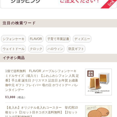
注目の検索ワード
シフォンケーキ
FLAVOR
子育て卒業証書
ディズニー
ウェイトドール
クロック
ハロウィン
防災ギフト
イチオシ商品
1個で送料無料 FLAVOR メープルシフォンケーキ
ミドルサイズ（箱入り）【ふわふわシフォン 人気 定
番】手土産 誕生日 クリスマス 記念日 お年賀 お歳暮
御中元 ギフト フレイバー 母の日 ホワイトデー バレ
ンタインデー
¥3,000
（税込）
【名入れ】オリジナル名入れコースター 挙式用10
枚セット【1セット目ネコポス送料無料】【2セット
以上で宅配便無料】