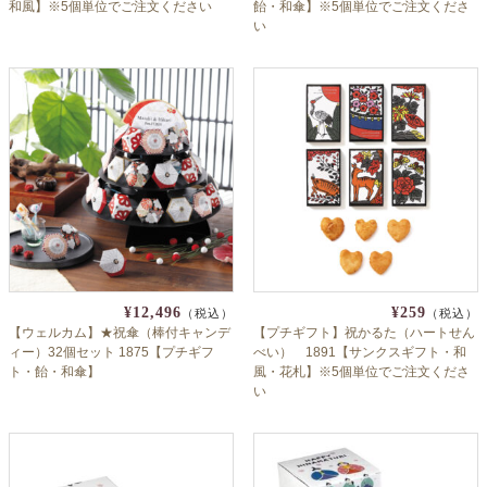
和風】※5個単位でご注文ください
飴・和傘】※5個単位でご注文くださ
い
¥12,496
¥259
（税込）
（税込）
【ウェルカム】★祝傘（棒付キャンデ
【プチギフト】祝かるた（ハートせん
ィー）32個セット 1875【プチギフ
べい） 1891【サンクスギフト・和
ト・飴・和傘】
風・花札】※5個単位でご注文くださ
い