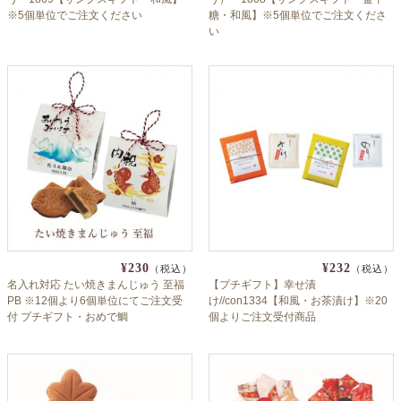
※5個単位でご注文ください
糖・和風】※5個単位でご注文くださ
い
¥230
¥232
（税込）
（税込）
名入れ対応 たい焼きまんじゅう 至福
【プチギフト】幸せ漬
PB ※12個より6個単位にてご注文受
け//con1334【和風・お茶漬け】※20
付 プチギフト・おめで鯛
個よりご注文受付商品