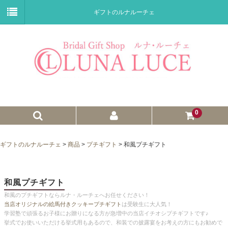
ギフトのルナルーチェ
0
ゼクシィnet掲載商品
ギフトのルナルーチェ
>
商品
>
プチギフト
>
和風プチギフト
プチギフト
ウェイトドール
和風プチギフト
和風のプチギフトならルナ・ルーチェへお任せください！
子育て卒業証書
当店オリジナルの絵馬付きクッキープチギフト
は受験生に大人気！
学習塾で頑張るお子様にお贈りになる方が急増中の当店イチオシプチギフトです♪
ウェルカムボード
挙式でお使いいただける挙式用もあるので、和装での披露宴をお考えの方にもお勧めで