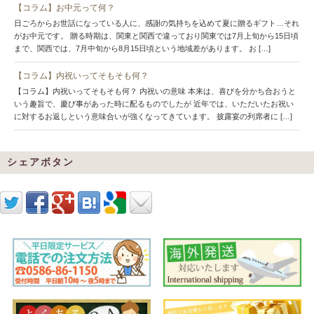
【コラム】お中元って何？
日ごろからお世話になっている人に、感謝の気持ちを込めて夏に贈るギフト…それ
がお中元です。 贈る時期は、関東と関西で違っており関東では7月上旬から15日頃
まで、関西では、7月中旬から8月15日頃という地域差があります。 お […]
【コラム】内祝いってそもそも何？
【コラム】内祝いってそもそも何？ 内祝いの意味 本来は、喜びを分かち合おうと
いう趣旨で、慶び事があった時に配るものでしたが 近年では、いただいたお祝い
に対するお返しという意味合いが強くなってきています。 披露宴の列席者に […]
シェアボタン