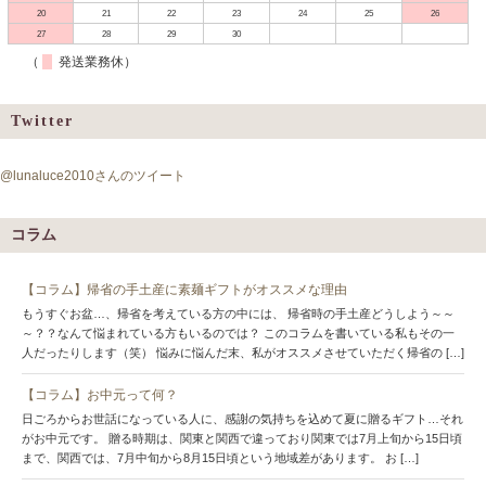
20
21
22
23
24
25
26
27
28
29
30
（
発送業務休）
Twitter
@lunaluce2010さんのツイート
コラム
【コラム】帰省の手土産に素麺ギフトがオススメな理由
もうすぐお盆…、帰省を考えている方の中には、 帰省時の手土産どうしよう～～
～？？なんて悩まれている方もいるのでは？ このコラムを書いている私もその一
人だったりします（笑） 悩みに悩んだ末、私がオススメさせていただく帰省の […]
【コラム】お中元って何？
日ごろからお世話になっている人に、感謝の気持ちを込めて夏に贈るギフト…それ
がお中元です。 贈る時期は、関東と関西で違っており関東では7月上旬から15日頃
まで、関西では、7月中旬から8月15日頃という地域差があります。 お […]