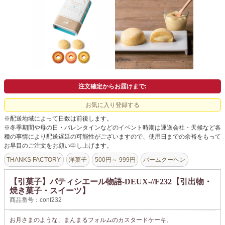
よくあるご質問
ドメイン指定受信について
無料サンプル・資料請求
お問合せ
注文確定からお届けまで:
お気に入り登録する
※配送地域によって日数は前後します。
※冬季期間や母の日・バレンタインなどのイベント時期は運送会社・天候など各
種の事情により配送遅延の可能性がございますので、使用日までの余裕をもって
お早目のご注文をお願い申し上げます。
THANKS FACTORY
洋菓子
500円～ 999円
バームクーヘン
【引菓子】パティシエール物語-DEUX-//F232【引出物・
焼き菓子・スイーツ】
商品番号：conf232
お月さまのような、まんまるフォルムのカスタードケーキ。