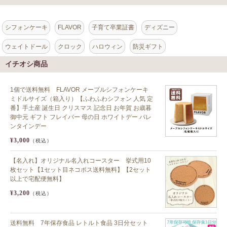
シフォンケーキ
FLAVOR
子育て卒業証書
ディズニー
ウェイトドール
クロック
ハロウィン
防災ギフト
イチオシ商品
1個で送料無料 FLAVOR メープルシフォンケーキ
ミドルサイズ（箱入り）【ふわふわシフォン 人気 定
番】手土産 誕生日 クリスマス 記念日 お年賀 お歳暮
御中元 ギフト フレイバー 母の日 ホワイトデー バレ
ンタインデー
¥3,000
（税込）
【名入れ】オリジナル名入れコースター 挙式用10
枚セット【1セット目ネコポス送料無料】【2セット
以上で宅配便無料】
¥3,200
（税込）
送料無料 7年保存食品 レトルト食品 3日分セット