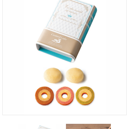
クロックギフト
ペーパーアイテム
DIY用品
引菓子
引出物ギフト
カタログギフト
ブライダルバッグ
演出用品
内祝い 出産祝い
季節イベント特集
会社概要