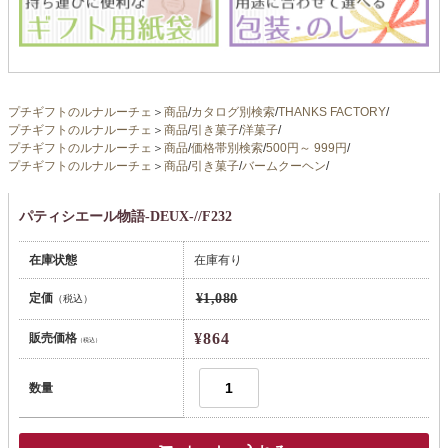
プチギフトのルナルーチェ
＞
商品
/
カタログ別検索
/
THANKS FACTORY
/
プチギフトのルナルーチェ
＞
商品
/
引き菓子
/
洋菓子
/
プチギフトのルナルーチェ
＞
商品
/
価格帯別検索
/
500円～ 999円
/
プチギフトのルナルーチェ
＞
商品
/
引き菓子
/
バームクーヘン
/
パティシエール物語-DEUX-//F232
在庫状態
在庫有り
定価
¥1,080
（税込）
¥864
販売価格
（税込）
数量