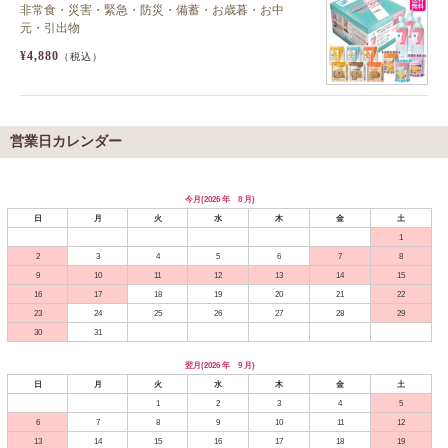
非常食・災害・緊急・防災・備蓄・お歳暮・お中
元・引出物
¥4,880
（税込）
営業日カレンダー
今月(2026 年 8 月)
日
月
火
水
木
金
土
1
2
3
4
5
6
7
8
9
10
11
12
13
14
15
16
17
18
19
20
21
22
23
24
25
26
27
28
29
30
31
翌月(2026 年 9 月)
日
月
火
水
木
金
土
1
2
3
4
5
6
7
8
9
10
11
12
13
14
15
16
17
18
19