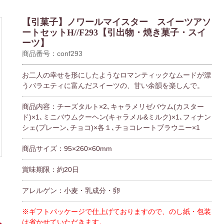
【引菓子】ノワールマイスター スイーツアソ
ートセットH//F293【引出物・焼き菓子・スイ
ーツ】
商品番号：conf293
お二人の幸せを形にしたようなロマンティックなムードが漂
うバラエティに富んだスイーツの、甘い余韻を楽しんで。
商品内容：チーズタルト×2､キャラメリゼバウム(カスター
ド)×1､ミニバウムクーヘン(キャラメル&ミルク)×1､フィナン
シェ(プレーン､チョコ)×各１､チョコレートブラウニー×1
商品サイズ：95×260×60mm
賞味期限：約20日
アレルゲン：小麦・乳成分・卵
※ギフトパッケージで仕上げておりますので、のし紙・包装
は省かせていただきます。