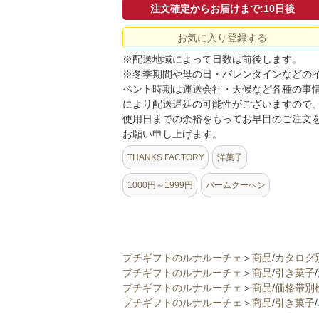
注文確定からお届けまで:10日後
お気に入り登録する
※配送地域によって日数は前後します。
※冬季期間や母の日・バレンタインなどの
ベント時期は運送会社・天候など各種の事
により配送遅延の可能性がございますので
使用日までの余裕をもってお早目のご注文
お願い申し上げます。
THANKS FACTORY
洋菓子
1000円～1999円
バームクーヘン
プチギフトのルナルーチェ
＞
商品
/
カタログ
プチギフトのルナルーチェ
＞
商品
/
引き菓子
/
プチギフトのルナルーチェ
＞
商品
/
価格帯別
プチギフトのルナルーチェ
＞
商品
/
引き菓子
/