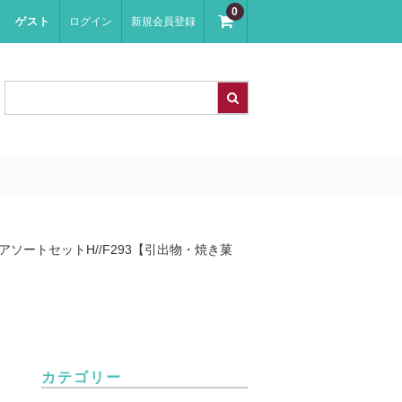
0
ゲスト
ログイン
新規会員登録
ソートセットH//F293【引出物・焼き菓
カテゴリー