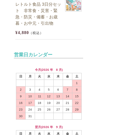
レトルト食品 3日分セッ
ト 非常食・災害・緊
急・防災・備蓄・お歳
暮・お中元・引出物
¥4,880
（税込）
営業日カレンダー
今月(2026 年 8 月)
日
月
火
水
木
金
土
1
2
3
4
5
6
7
8
9
10
11
12
13
14
15
16
17
18
19
20
21
22
23
24
25
26
27
28
29
30
31
翌月(2026 年 9 月)
日
月
火
水
木
金
土