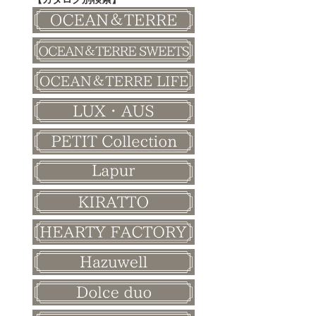
その他
和風ボード
その他
クリスマス
バレンタイン
ホワイトデー
母の日
父の日
敬老の日