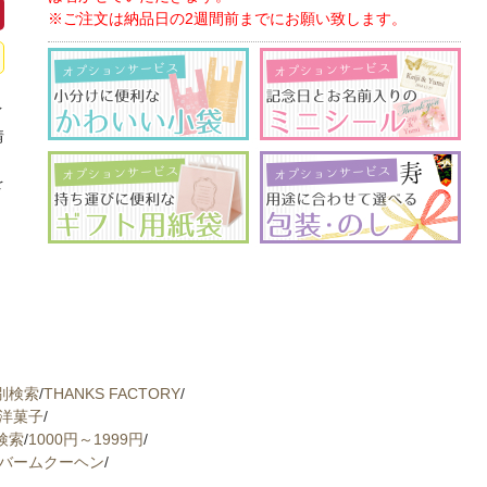
※ご注文は納品日の2週間前までにお願い致します。
イ
情
、
を
別検索
/
THANKS FACTORY
/
洋菓子
/
検索
/
1000円～1999円
/
バームクーヘン
/