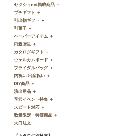
ゼクシィnet掲載商品 ＋
プチギフト ＋
ゼクシィnet掲載商品
引出物ギフト ＋
プチギフト
引菓子 ＋
ウェルカムプチギフト
引出物ギフト
ペーパーアイテム ＋
アメニティ
グラス
引菓子
両親贈呈 ＋
キャンディー・金平糖
タオル・石鹸・名披露目
バウムクーヘン
ペーパーアイテム
カタログギフト ＋
クッキー
ディズニーギフト
洋菓子
招待状
両親贈呈
ウェルカムボード ＋
スプーン
今治タオル
和菓子
席次表
ディズニーウェイトドール
カタログギフト
ブライダルバッグ ＋
チョコレート
引出物セット
FLAVOR
席札
ウェイトベア
OCEAN&TERRE GOURMET
ウェルカムボード
内祝い 出産祝い ＋
ディズニー
和食器
付箋・メッセージカード
子育て卒業証書
SHIKISAI ONE
カラーステンドグラス調
ブライダルバッグ
DIY商品 ＋
ドラジェ
名入れ贈呈品
印刷代行
クロックギフト
Grace
ガラス
内祝い 出産祝い
演出用品 ＋
プチタオル
特選ギフト
ディズニーシリーズ
フラワータイプ
DIY商品
季節イベント特集 ＋
席札立て
珈琲・紅茶
ペンダントクロック
演出用品
スピード対応 ＋
耳かき＆ぺん
鰹節・フード
ミラー
リングピロー
季節イベント特集
数量限定・特価商品 ＋
紅茶＆コーヒー
メッセージパズル
ブーケプルズ
サクラ
スピード対応
大口注文
和風プチギフト
似顔絵
結婚証明書
クローバー
即日お急ぎ発送
数量限定・特価商品
エシカルプチギフト
名詩
ゲストブック
ハロウィン
特急名入れ製造
【カタログ別検索】