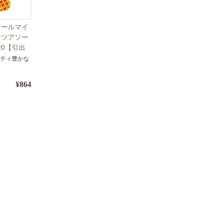
ワールマイ
ーツアソー
20【引出
・スイー
エティ豊かな
¥864