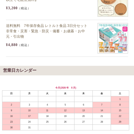
¥3,200
（税込）
送料無料 7年保存食品 レトルト食品 3日分セット
非常食・災害・緊急・防災・備蓄・お歳暮・お中
元・引出物
¥4,880
（税込）
営業日カレンダー
今月(2026 年 8 月)
日
月
火
水
木
金
土
1
2
3
4
5
6
7
8
9
10
11
12
13
14
15
16
17
18
19
20
21
22
23
24
25
26
27
28
29
30
31