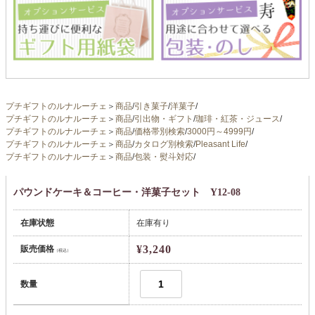
プチギフトのルナルーチェ
＞
商品
/
引き菓子
/
洋菓子
/
プチギフトのルナルーチェ
＞
商品
/
引出物・ギフト
/
珈琲・紅茶・ジュース
/
プチギフトのルナルーチェ
＞
商品
/
価格帯別検索
/
3000円～4999円
/
プチギフトのルナルーチェ
＞
商品
/
カタログ別検索
/
Pleasant Life
/
プチギフトのルナルーチェ
＞
商品
/
包装・熨斗対応
/
パウンドケーキ＆コーヒー・洋菓子セット Y12-08
在庫状態
在庫有り
¥3,240
販売価格
（税込）
数量