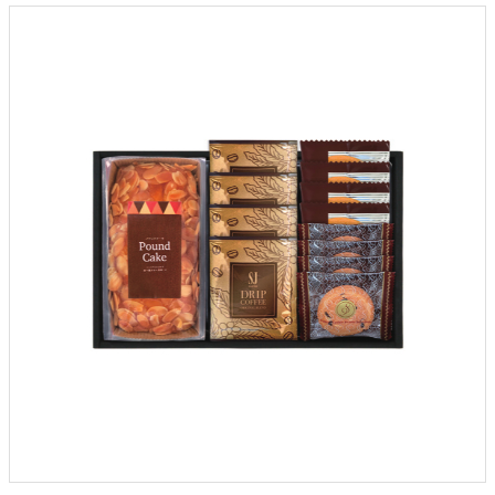
クロックギフト
ペーパーアイテム
DIY用品
引菓子
引出物ギフト
カタログギフト
ブライダルバッグ
演出用品
内祝い 出産祝い
季節イベント特集
会社概要