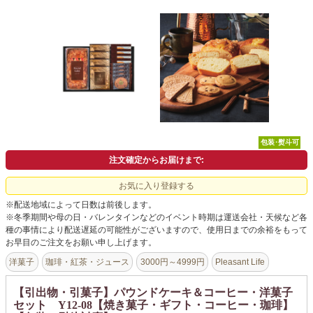
よくあるご質問
ドメイン指定受信について
無料サンプル・資料請求
お問合せ
包装･熨斗可
注文確定からお届けまで:
お気に入り登録する
※配送地域によって日数は前後します。
※冬季期間や母の日・バレンタインなどのイベント時期は運送会社・天候など各
種の事情により配送遅延の可能性がございますので、使用日までの余裕をもって
お早目のご注文をお願い申し上げます。
洋菓子
珈琲・紅茶・ジュース
3000円～4999円
Pleasant Life
【引出物・引菓子】パウンドケーキ＆コーヒー・洋菓子
セット Y12-08【焼き菓子・ギフト・コーヒー・珈琲】