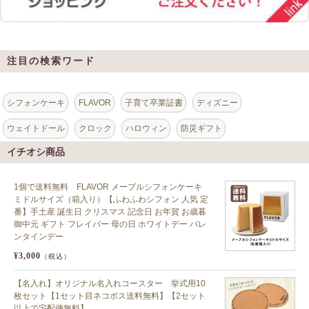
注目の検索ワード
シフォンケーキ
FLAVOR
子育て卒業証書
ディズニー
ウェイトドール
クロック
ハロウィン
防災ギフト
イチオシ商品
1個で送料無料 FLAVOR メープルシフォンケーキ
ミドルサイズ（箱入り）【ふわふわシフォン 人気 定
番】手土産 誕生日 クリスマス 記念日 お年賀 お歳暮
御中元 ギフト フレイバー 母の日 ホワイトデー バレ
ンタインデー
¥3,000
（税込）
【名入れ】オリジナル名入れコースター 挙式用10
枚セット【1セット目ネコポス送料無料】【2セット
以上で宅配便無料】