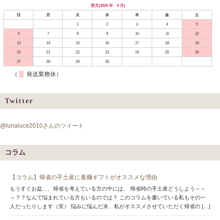
翌月(2026 年 9 月)
日
月
火
水
木
金
土
1
2
3
4
5
6
7
8
9
10
11
12
13
14
15
16
17
18
19
20
21
22
23
24
25
26
27
28
29
30
（
発送業務休）
Twitter
@lunaluce2010さんのツイート
コラム
【コラム】帰省の手土産に素麺ギフトがオススメな理由
もうすぐお盆…、帰省を考えている方の中には、 帰省時の手土産どうしよう～～
～？？なんて悩まれている方もいるのでは？ このコラムを書いている私もその一
人だったりします（笑） 悩みに悩んだ末、私がオススメさせていただく帰省の […]