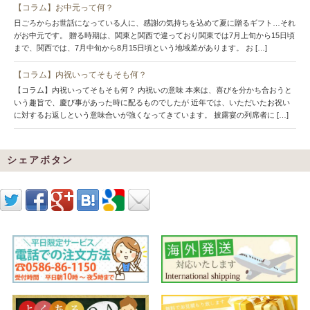
【コラム】お中元って何？
日ごろからお世話になっている人に、感謝の気持ちを込めて夏に贈るギフト…それ
がお中元です。 贈る時期は、関東と関西で違っており関東では7月上旬から15日頃
まで、関西では、7月中旬から8月15日頃という地域差があります。 お […]
【コラム】内祝いってそもそも何？
【コラム】内祝いってそもそも何？ 内祝いの意味 本来は、喜びを分かち合おうと
いう趣旨で、慶び事があった時に配るものでしたが 近年では、いただいたお祝い
に対するお返しという意味合いが強くなってきています。 披露宴の列席者に […]
シェアボタン