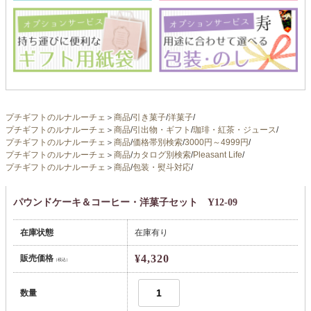
プチギフトのルナルーチェ
＞
商品
/
引き菓子
/
洋菓子
/
プチギフトのルナルーチェ
＞
商品
/
引出物・ギフト
/
珈琲・紅茶・ジュース
/
プチギフトのルナルーチェ
＞
商品
/
価格帯別検索
/
3000円～4999円
/
プチギフトのルナルーチェ
＞
商品
/
カタログ別検索
/
Pleasant Life
/
プチギフトのルナルーチェ
＞
商品
/
包装・熨斗対応
/
パウンドケーキ＆コーヒー・洋菓子セット Y12-09
在庫状態
在庫有り
¥4,320
販売価格
（税込）
数量