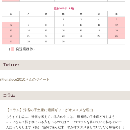
翌月(2026 年 9 月)
日
月
火
水
木
金
土
1
2
3
4
5
6
7
8
9
10
11
12
13
14
15
16
17
18
19
20
21
22
23
24
25
26
27
28
29
30
（
発送業務休）
Twitter
@lunaluce2010さんのツイート
コラム
【コラム】帰省の手土産に素麺ギフトがオススメな理由
もうすぐお盆…、帰省を考えている方の中には、 帰省時の手土産どうしよう～～
～？？なんて悩まれている方もいるのでは？ このコラムを書いている私もその一
人だったりします（笑） 悩みに悩んだ末、私がオススメさせていただく帰省の […]