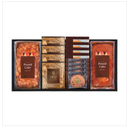
クロックギフト
ペーパーアイテム
DIY用品
引菓子
引出物ギフト
カタログギフト
ブライダルバッグ
演出用品
内祝い 出産祝い
季節イベント特集
会社概要