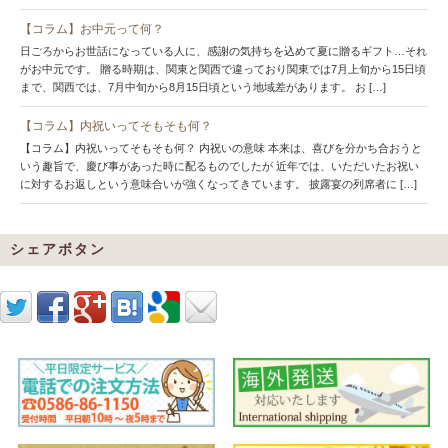
【コラム】お中元って何？
日ごろからお世話になっている人に、感謝の気持ちを込めて夏に贈るギフト…それ
がお中元です。 贈る時期は、関東と関西で違っており関東では7月上旬から15日頃
まで、関西では、7月中旬から8月15日頃という地域差があります。 お […]
【コラム】内祝いってそもそも何？
【コラム】内祝いってそもそも何？ 内祝いの意味 本来は、喜びを分かち合おうと
いう趣旨で、慶び事があった時に配るものでしたが 近年では、いただいたお祝い
に対するお返しという意味合いが強くなってきています。 披露宴の列席者に […]
シェアボタン