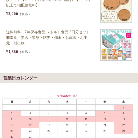
以上で宅配便無料】
¥3,200
（税込）
送料無料 7年保存食品 レトルト食品 3日分セット
非常食・災害・緊急・防災・備蓄・お歳暮・お中
元・引出物
¥4,880
（税込）
営業日カレンダー
今月(2026 年 8 月)
日
月
火
水
木
金
土
1
2
3
4
5
6
7
8
9
10
11
12
13
14
15
16
17
18
19
20
21
22
23
24
25
26
27
28
29
30
31