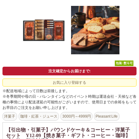
よくあるご質問
ドメイン指定受信について
無料サンプル・資料請求
お問合せ
包装･熨斗可
注文確定からお届けまで:
お気に入り登録する
※配送地域によって日数は前後します。
※冬季期間や母の日・バレンタインなどのイベント時期は運送会社・天候など各
種の事情により配送遅延の可能性がございますので、使用日までの余裕をもって
お早目のご注文をお願い申し上げます。
洋菓子
珈琲・紅茶・ジュース
3000円～4999円
Pleasant Life
【引出物・引菓子】パウンドケーキ＆コーヒー・洋菓子
セット Y12-09【焼き菓子・ギフト・コーヒー・珈琲】