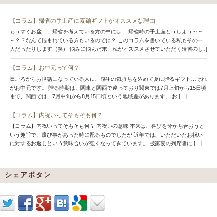
【コラム】帰省の手土産に素麺ギフトがオススメな理由
もうすぐお盆…、帰省を考えている方の中には、 帰省時の手土産どうしよう～～
～？？なんて悩まれている方もいるのでは？ このコラムを書いている私もその一
人だったりします（笑） 悩みに悩んだ末、私がオススメさせていただく帰省の […]
【コラム】お中元って何？
日ごろからお世話になっている人に、感謝の気持ちを込めて夏に贈るギフト…それ
がお中元です。 贈る時期は、関東と関西で違っており関東では7月上旬から15日頃
まで、関西では、7月中旬から8月15日頃という地域差があります。 お […]
【コラム】内祝いってそもそも何？
【コラム】内祝いってそもそも何？ 内祝いの意味 本来は、喜びを分かち合おうと
いう趣旨で、慶び事があった時に配るものでしたが 近年では、いただいたお祝い
に対するお返しという意味合いが強くなってきています。 披露宴の列席者に […]
シェアボタン