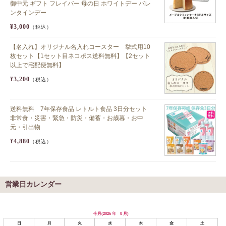
御中元 ギフト フレイバー 母の日 ホワイトデー バレ
ンタインデー
¥3,000
（税込）
【名入れ】オリジナル名入れコースター 挙式用10
枚セット【1セット目ネコポス送料無料】【2セット
以上で宅配便無料】
¥3,200
（税込）
送料無料 7年保存食品 レトルト食品 3日分セット
非常食・災害・緊急・防災・備蓄・お歳暮・お中
元・引出物
¥4,880
（税込）
営業日カレンダー
今月(2026 年 8 月)
日
月
火
水
木
金
土