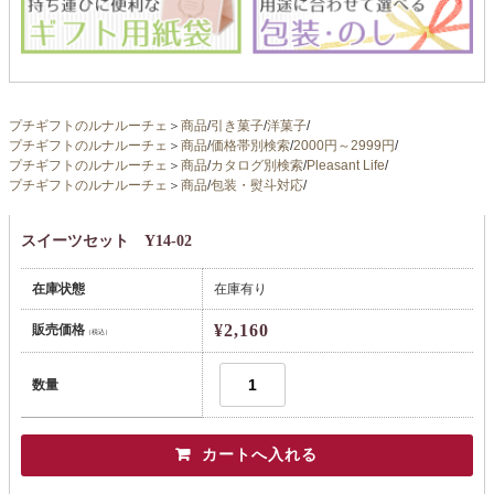
プチギフトのルナルーチェ
＞
商品
/
引き菓子
/
洋菓子
/
プチギフトのルナルーチェ
＞
商品
/
価格帯別検索
/
2000円～2999円
/
プチギフトのルナルーチェ
＞
商品
/
カタログ別検索
/
Pleasant Life
/
プチギフトのルナルーチェ
＞
商品
/
包装・熨斗対応
/
スイーツセット Y14-02
在庫状態
在庫有り
¥2,160
販売価格
（税込）
数量