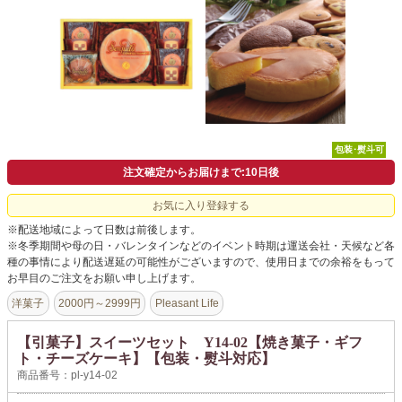
よくあるご質問
ドメイン指定受信について
無料サンプル・資料請求
お問合せ
包装･熨斗可
注文確定からお届けまで:10日後
お気に入り登録する
※配送地域によって日数は前後します。
※冬季期間や母の日・バレンタインなどのイベント時期は運送会社・天候など各
種の事情により配送遅延の可能性がございますので、使用日までの余裕をもって
お早目のご注文をお願い申し上げます。
洋菓子
2000円～2999円
Pleasant Life
【引菓子】スイーツセット Y14-02【焼き菓子・ギフ
ト・チーズケーキ】【包装・熨斗対応】
商品番号：pl-y14-02