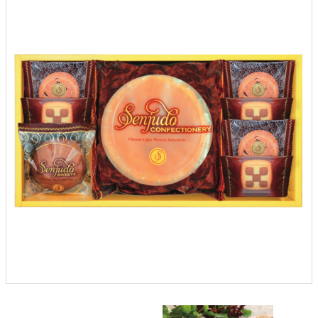
クロックギフト
ペーパーアイテム
DIY用品
引菓子
引出物ギフト
カタログギフト
ブライダルバッグ
演出用品
内祝い 出産祝い
季節イベント特集
会社概要