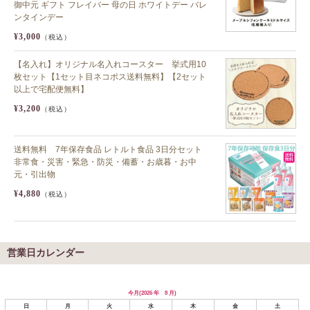
御中元 ギフト フレイバー 母の日 ホワイトデー バレ
ンタインデー
¥3,000
（税込）
【名入れ】オリジナル名入れコースター 挙式用10
枚セット【1セット目ネコポス送料無料】【2セット
以上で宅配便無料】
¥3,200
（税込）
送料無料 7年保存食品 レトルト食品 3日分セット
非常食・災害・緊急・防災・備蓄・お歳暮・お中
元・引出物
¥4,880
（税込）
営業日カレンダー
今月(2026 年 8 月)
日
月
火
水
木
金
土