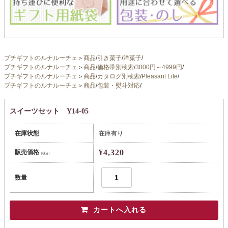
プチギフトのルナルーチェ
＞
商品
/
引き菓子
/
洋菓子
/
プチギフトのルナルーチェ
＞
商品
/
価格帯別検索
/
3000円～4999円
/
プチギフトのルナルーチェ
＞
商品
/
カタログ別検索
/
Pleasant Life
/
プチギフトのルナルーチェ
＞
商品
/
包装・熨斗対応
/
スイーツセット Y14-05
在庫状態
在庫有り
¥4,320
販売価格
（税込）
数量