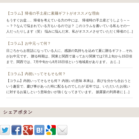
【コラム】帰省の手土産に素麺ギフトがオススメな理由
もうすぐお盆…、帰省を考えている方の中には、 帰省時の手土産どうしよう～～
～？？なんて悩まれている方もいるのでは？ このコラムを書いている私もその一
人だったりします（笑） 悩みに悩んだ末、私がオススメさせていただく帰省の […]
【コラム】お中元って何？
日ごろからお世話になっている人に、感謝の気持ちを込めて夏に贈るギフト…それ
がお中元です。 贈る時期は、関東と関西で違っており関東では7月上旬から15日頃
まで、関西では、7月中旬から8月15日頃という地域差があります。 お […]
【コラム】内祝いってそもそも何？
【コラム】内祝いってそもそも何？ 内祝いの意味 本来は、喜びを分かち合おうと
いう趣旨で、慶び事があった時に配るものでしたが 近年では、いただいたお祝い
に対するお返しという意味合いが強くなってきています。 披露宴の列席者に […]
シェアボタン