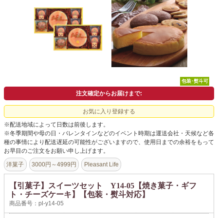
よくあるご質問
ドメイン指定受信について
無料サンプル・資料請求
お問合せ
包装･熨斗可
注文確定からお届けまで:
お気に入り登録する
※配送地域によって日数は前後します。
※冬季期間や母の日・バレンタインなどのイベント時期は運送会社・天候など各
種の事情により配送遅延の可能性がございますので、使用日までの余裕をもって
お早目のご注文をお願い申し上げます。
洋菓子
3000円～4999円
Pleasant Life
【引菓子】スイーツセット Y14-05【焼き菓子・ギフ
ト・チーズケーキ】【包装・熨斗対応】
商品番号：pl-y14-05