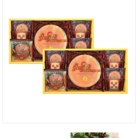
クロックギフト
ペーパーアイテム
DIY用品
引菓子
引出物ギフト
カタログギフト
ブライダルバッグ
演出用品
内祝い 出産祝い
季節イベント特集
会社概要